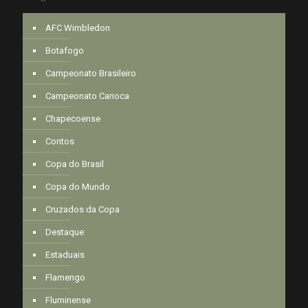
AFC Wimbledon
Botafogo
Campeonato Brasileiro
Campeonato Carioca
Chapecoense
Contos
Copa do Brasil
Copa do Mundo
Cruzados da Copa
Destaque
Estaduais
Flamengo
Fluminense