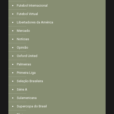
Futebol Internacional
Futebol Virtual
Libertadores da América
Mercado
Notícias
Opinião
Oxford United
Palmeiras
Primeira Liga
Seleção Brasileira
Série A
Sulamericana
Supercopa do Brasil