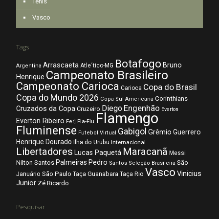
Tênis
Vasco
Tags
Botafogo
Arrascaeta
Bruno
Atle´tico-MG
Argentina
Campeonato Brasileiro
Henrique
Campeonato Carioca
Copa do Brasil
Carioca
Copa do Mundo 2026
Corinthians
Copa Sul-Americana
Diego
Engenhão
Cruzados da Copa
Cruzeiro
Everton
Flamengo
Everton Ribeiro
Fla-Flu
Ferj
Fluminense
Gabigol
Grêmio
Guerrero
Futebol Virtual
Henrique Dourado
Ilha do Urubu
Internacional
Libertadores
Maracanã
Lucas Paquetá
Messi
Palmeiras
Pedro
Nilton Santos
São
Santos
Seleção Brasileira
Vasco
Vinicius
São Paulo
Januário
Taça Guanabara
Taça Rio
Junior
Zé Ricardo
Pesquisar