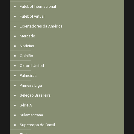
Futebol Internacional
Futebol Virtual
Libertadores da América
Mercado
Notícias
Opinião
Oxford United
Palmeiras
Primeira Liga
Seleção Brasileira
Série A
Sulamericana
Supercopa do Brasil