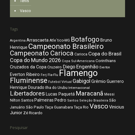
Tênis
Vasco
Tags
Botafogo
Arrascaeta
Bruno
Atle´tico-MG
Argentina
Campeonato Brasileiro
Henrique
Campeonato Carioca
Copa do Brasil
Carioca
Copa do Mundo 2026
Corinthians
Copa Sul-Americana
Diego
Engenhão
Cruzados da Copa
Cruzeiro
Everton
Flamengo
Everton Ribeiro
Fla-Flu
Ferj
Fluminense
Gabigol
Grêmio
Guerrero
Futebol Virtual
Henrique Dourado
Ilha do Urubu
Internacional
Libertadores
Maracanã
Lucas Paquetá
Messi
Palmeiras
Pedro
Nilton Santos
São
Santos
Seleção Brasileira
Vasco
Vinicius
São Paulo
Januário
Taça Guanabara
Taça Rio
Junior
Zé Ricardo
Pesquisar