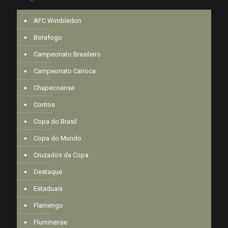
AFC Wimbledon
Botafogo
Campeonato Brasileiro
Campeonato Carioca
Chapecoense
Contos
Copa do Brasil
Copa do Mundo
Cruzados da Copa
Destaque
Estaduais
Flamengo
Fluminense