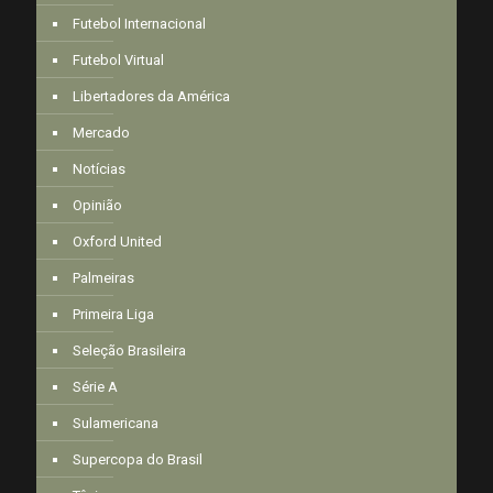
Futebol Internacional
Futebol Virtual
Libertadores da América
Mercado
Notícias
Opinião
Oxford United
Palmeiras
Primeira Liga
Seleção Brasileira
Série A
Sulamericana
Supercopa do Brasil