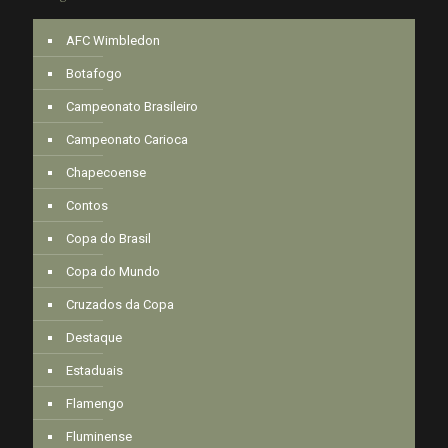
AFC Wimbledon
Botafogo
Campeonato Brasileiro
Campeonato Carioca
Chapecoense
Contos
Copa do Brasil
Copa do Mundo
Cruzados da Copa
Destaque
Estaduais
Flamengo
Fluminense