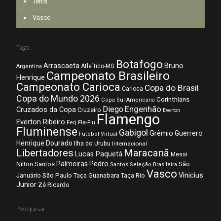
Tênis
Vasco
Tags
Botafogo
Arrascaeta
Bruno
Atle´tico-MG
Argentina
Campeonato Brasileiro
Henrique
Campeonato Carioca
Copa do Brasil
Carioca
Copa do Mundo 2026
Corinthians
Copa Sul-Americana
Diego
Engenhão
Cruzados da Copa
Cruzeiro
Everton
Flamengo
Everton Ribeiro
Fla-Flu
Ferj
Fluminense
Gabigol
Grêmio
Guerrero
Futebol Virtual
Henrique Dourado
Ilha do Urubu
Internacional
Libertadores
Maracanã
Lucas Paquetá
Messi
Palmeiras
Pedro
Nilton Santos
São
Santos
Seleção Brasileira
Vasco
Vinicius
São Paulo
Januário
Taça Guanabara
Taça Rio
Junior
Zé Ricardo
Pesquisar