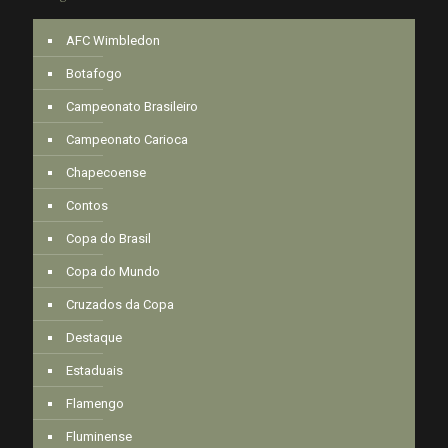
AFC Wimbledon
Botafogo
Campeonato Brasileiro
Campeonato Carioca
Chapecoense
Contos
Copa do Brasil
Copa do Mundo
Cruzados da Copa
Destaque
Estaduais
Flamengo
Fluminense