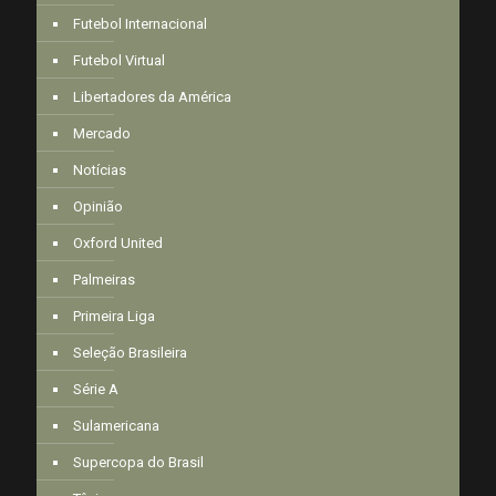
Futebol Internacional
Futebol Virtual
Libertadores da América
Mercado
Notícias
Opinião
Oxford United
Palmeiras
Primeira Liga
Seleção Brasileira
Série A
Sulamericana
Supercopa do Brasil