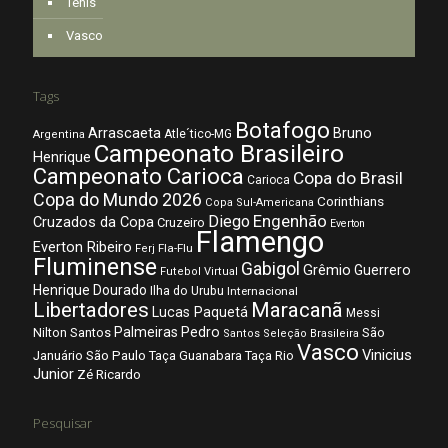
Tênis
Vasco
Tags
Botafogo
Arrascaeta
Bruno
Atle´tico-MG
Argentina
Campeonato Brasileiro
Henrique
Campeonato Carioca
Copa do Brasil
Carioca
Copa do Mundo 2026
Corinthians
Copa Sul-Americana
Diego
Engenhão
Cruzados da Copa
Cruzeiro
Everton
Flamengo
Everton Ribeiro
Fla-Flu
Ferj
Fluminense
Gabigol
Grêmio
Guerrero
Futebol Virtual
Henrique Dourado
Ilha do Urubu
Internacional
Libertadores
Maracanã
Lucas Paquetá
Messi
Palmeiras
Pedro
Nilton Santos
São
Santos
Seleção Brasileira
Vasco
Vinicius
São Paulo
Januário
Taça Guanabara
Taça Rio
Junior
Zé Ricardo
Pesquisar