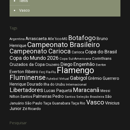
Tênis
Vasco
Tags
Botafogo
Arrascaeta
Bruno
Atle´tico-MG
Argentina
Campeonato Brasileiro
Henrique
Campeonato Carioca
Copa do Brasil
Carioca
Copa do Mundo 2026
Corinthians
Copa Sul-Americana
Diego
Engenhão
Cruzados da Copa
Cruzeiro
Everton
Flamengo
Everton Ribeiro
Fla-Flu
Ferj
Fluminense
Gabigol
Grêmio
Guerrero
Futebol Virtual
Henrique Dourado
Ilha do Urubu
Internacional
Libertadores
Maracanã
Lucas Paquetá
Messi
Palmeiras
Pedro
Nilton Santos
São
Santos
Seleção Brasileira
Vasco
Vinicius
São Paulo
Januário
Taça Guanabara
Taça Rio
Junior
Zé Ricardo
Pesquisar