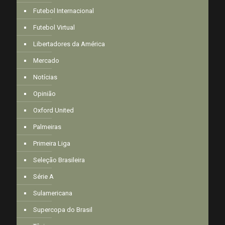
Futebol Internacional
Futebol Virtual
Libertadores da América
Mercado
Notícias
Opinião
Oxford United
Palmeiras
Primeira Liga
Seleção Brasileira
Série A
Sulamericana
Supercopa do Brasil