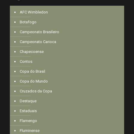
AFC Wimbledon
Botafogo
Campeonato Brasileiro
Campeonato Carioca
Chapecoense
Contos
Copa do Brasil
Copa do Mundo
Cruzados da Copa
Destaque
Estaduais
Flamengo
Fluminense