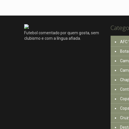
Catego
Futebol comentado por quem gosta, sem
clubismo e com a língua afiada.
AFC 
Bota
Camp
Camp
Cha
Cont
Copa
Copa
Cruz
Dest