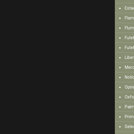
Esta
Fla
Flum
Fute
Futeb
Libe
Mer
Notí
Opin
Oxfo
Palm
Prim
Sele