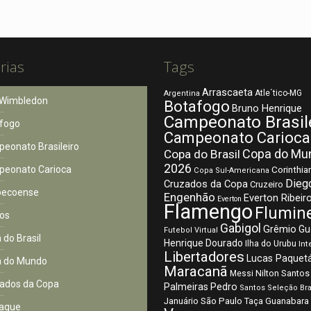
rias
Tags
Arrascaeta
Atle´tico-MG
Argentina
Wimbledon
Botafogo
Bruno Henrique
Campeonato Brasil
fogo
Campeonato Carioca
eonato Brasileiro
Copa do Mu
Copa do Brasil
2026
eonato Carioca
Corinthia
Copa Sul-Americana
Dieg
Cruzados da Copa
Cruzeiro
pecoense
Engenhão
Everton Ribeir
Everton
Flamengo
Flumin
os
Gabigol
Grêmio
Gu
Futebol Virtual
 do Brasil
Henrique Dourado
Ilha do Urubu
Int
Libertadores
Lucas Paquet
 do Mundo
Maracanã
Nilton Santos
Messi
ados da Copa
Palmeiras
Pedro
Santos
Seleção Bra
São Paulo
Januário
Taça Guanabara
aque