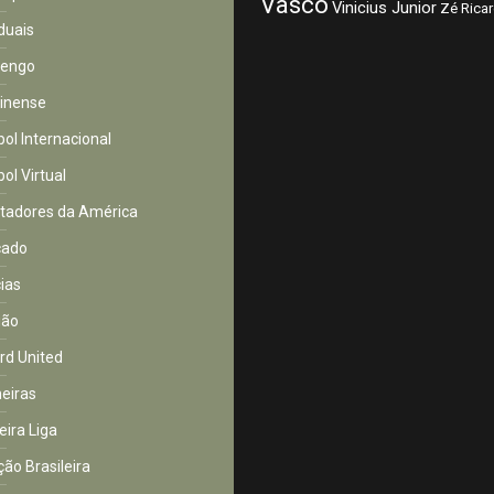
Vasco
Vinicius Junior
Zé Rica
duais
mengo
inense
bol Internacional
ol Virtual
rtadores da América
cado
cias
ião
rd United
eiras
eira Liga
ção Brasileira