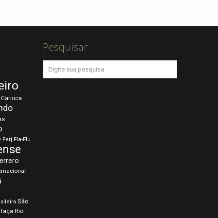
Pesquisar
eiro
Carioca
ndo
ns
o
o
Fla-Flu
Ferj
ense
errero
ernacional
á
São
sileira
Taça Rio