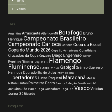
Tênis
Vasco
Tags
Botafogo
Arrascaeta
Bruno
Atle´tico-MG
Argentina
Campeonato Brasileiro
Henrique
Campeonato Carioca
Copa do Brasil
Carioca
Copa do Mundo 2026
Corinthians
Copa Sul-Americana
Diego
Engenhão
Cruzados da Copa
Cruzeiro
Everton
Flamengo
Everton Ribeiro
Fla-Flu
Ferj
Fluminense
Gabigol
Grêmio
Guerrero
Futebol Virtual
Henrique Dourado
Ilha do Urubu
Internacional
Libertadores
Maracanã
Lucas Paquetá
Messi
Palmeiras
Pedro
Nilton Santos
São
Santos
Seleção Brasileira
Vasco
Vinicius
São Paulo
Januário
Taça Guanabara
Taça Rio
Junior
Zé Ricardo
Pesquisar