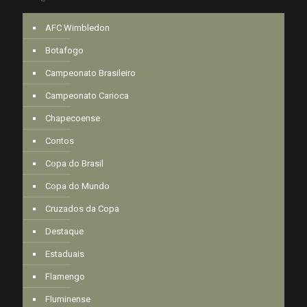
AFC Wimbledon
Botafogo
Campeonato Brasileiro
Campeonato Carioca
Chapecoense
Contos
Copa do Brasil
Copa do Mundo
Cruzados da Copa
Destaque
Estaduais
Flamengo
Fluminense