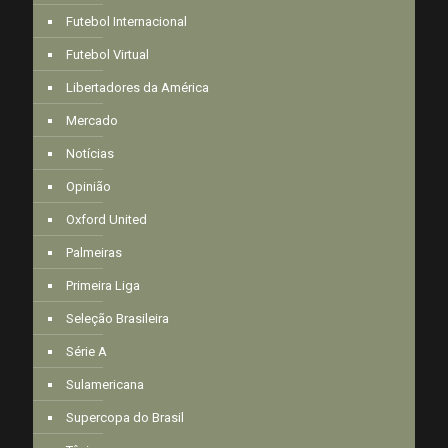
Futebol Internacional
Futebol Virtual
Libertadores da América
Mercado
Notícias
Opinião
Oxford United
Palmeiras
Primeira Liga
Seleção Brasileira
Série A
Sulamericana
Supercopa do Brasil