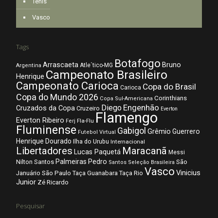
Tênis
Vasco
Tags
Botafogo
Arrascaeta
Bruno
Atle´tico-MG
Argentina
Campeonato Brasileiro
Henrique
Campeonato Carioca
Copa do Brasil
Carioca
Copa do Mundo 2026
Corinthians
Copa Sul-Americana
Diego
Engenhão
Cruzados da Copa
Cruzeiro
Everton
Flamengo
Everton Ribeiro
Fla-Flu
Ferj
Fluminense
Gabigol
Grêmio
Guerrero
Futebol Virtual
Henrique Dourado
Ilha do Urubu
Internacional
Libertadores
Maracanã
Lucas Paquetá
Messi
Palmeiras
Pedro
Nilton Santos
São
Santos
Seleção Brasileira
Vasco
Vinicius
São Paulo
Januário
Taça Guanabara
Taça Rio
Junior
Zé Ricardo
Pesquisar