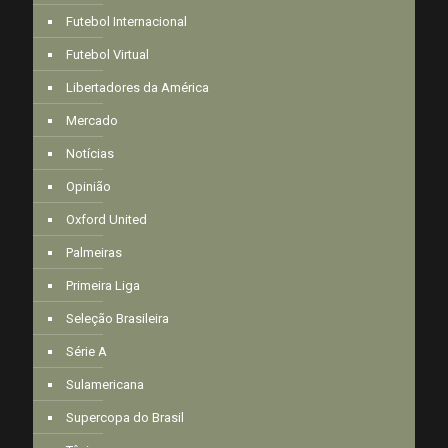
Futebol Internacional
Futebol Virtual
Libertadores da América
Mercado
Notícias
Opinião
Oxford United
Palmeiras
Primeira Liga
Seleção Brasileira
Série A
Sulamericana
Supercopa do Brasil