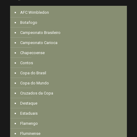
AFC Wimbledon
Botafogo
Campeonato Brasileiro
Campeonato Carioca
Chapecoense
Contos
Copa do Brasil
Copa do Mundo
Cruzados da Copa
Destaque
Estaduais
Flamengo
Fluminense