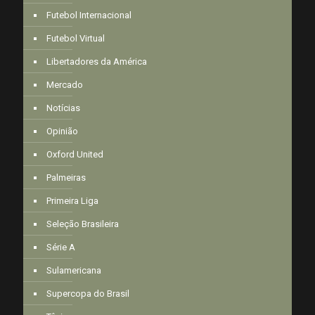
Futebol Internacional
Futebol Virtual
Libertadores da América
Mercado
Notícias
Opinião
Oxford United
Palmeiras
Primeira Liga
Seleção Brasileira
Série A
Sulamericana
Supercopa do Brasil