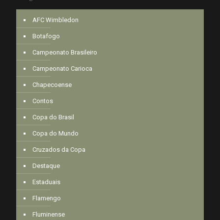
AFC Wimbledon
Botafogo
Campeonato Brasileiro
Campeonato Carioca
Chapecoense
Contos
Copa do Brasil
Copa do Mundo
Cruzados da Copa
Destaque
Estaduais
Flamengo
Fluminense