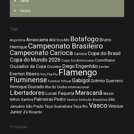
Tênis
Vasco
Tags
Botafogo
Arrascaeta
Bruno
Atle´tico-MG
Argentina
Campeonato Brasileiro
Henrique
Campeonato Carioca
Copa do Brasil
Carioca
Copa do Mundo 2026
Corinthians
Copa Sul-Americana
Diego
Engenhão
Cruzados da Copa
Cruzeiro
Everton
Flamengo
Everton Ribeiro
Fla-Flu
Ferj
Fluminense
Gabigol
Grêmio
Guerrero
Futebol Virtual
Henrique Dourado
Ilha do Urubu
Internacional
Libertadores
Maracanã
Lucas Paquetá
Messi
Palmeiras
Pedro
Nilton Santos
São
Santos
Seleção Brasileira
Vasco
Vinicius
São Paulo
Januário
Taça Guanabara
Taça Rio
Junior
Zé Ricardo
Pesquisar