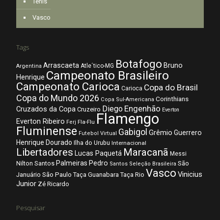
Tênis
Vasco
Tags
Botafogo
Arrascaeta
Bruno
Atle´tico-MG
Argentina
Campeonato Brasileiro
Henrique
Campeonato Carioca
Copa do Brasil
Carioca
Copa do Mundo 2026
Corinthians
Copa Sul-Americana
Diego
Engenhão
Cruzados da Copa
Cruzeiro
Everton
Flamengo
Everton Ribeiro
Fla-Flu
Ferj
Fluminense
Gabigol
Grêmio
Guerrero
Futebol Virtual
Henrique Dourado
Ilha do Urubu
Internacional
Libertadores
Maracanã
Lucas Paquetá
Messi
Palmeiras
Pedro
Nilton Santos
São
Santos
Seleção Brasileira
Vasco
Vinicius
São Paulo
Januário
Taça Guanabara
Taça Rio
Junior
Zé Ricardo
Pesquisar