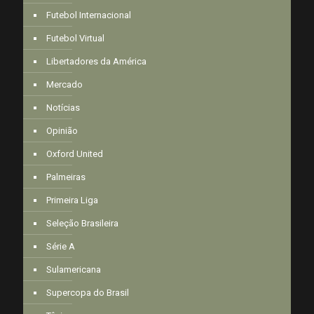
Futebol Internacional
Futebol Virtual
Libertadores da América
Mercado
Notícias
Opinião
Oxford United
Palmeiras
Primeira Liga
Seleção Brasileira
Série A
Sulamericana
Supercopa do Brasil