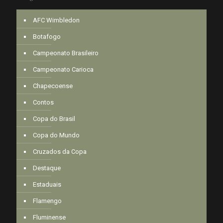
AFC Wimbledon
Botafogo
Campeonato Brasileiro
Campeonato Carioca
Chapecoense
Contos
Copa do Brasil
Copa do Mundo
Cruzados da Copa
Destaque
Estaduais
Flamengo
Fluminense