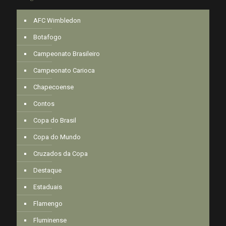
AFC Wimbledon
Botafogo
Campeonato Brasileiro
Campeonato Carioca
Chapecoense
Contos
Copa do Brasil
Copa do Mundo
Cruzados da Copa
Destaque
Estaduais
Flamengo
Fluminense