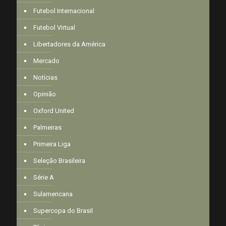
Futebol Internacional
Futebol Virtual
Libertadores da América
Mercado
Notícias
Opinião
Oxford United
Palmeiras
Primeira Liga
Seleção Brasileira
Série A
Sulamericana
Supercopa do Brasil