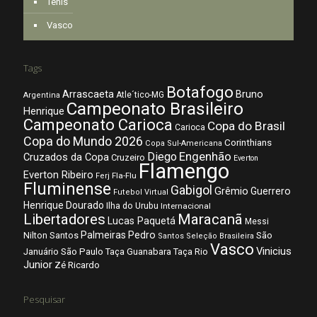
Tênis
Vasco
Tags
Botafogo
Arrascaeta
Bruno
Atle´tico-MG
Argentina
Campeonato Brasileiro
Henrique
Campeonato Carioca
Copa do Brasil
Carioca
Copa do Mundo 2026
Corinthians
Copa Sul-Americana
Diego
Engenhão
Cruzados da Copa
Cruzeiro
Everton
Flamengo
Everton Ribeiro
Fla-Flu
Ferj
Fluminense
Gabigol
Grêmio
Guerrero
Futebol Virtual
Henrique Dourado
Ilha do Urubu
Internacional
Libertadores
Maracanã
Lucas Paquetá
Messi
Palmeiras
Pedro
Nilton Santos
São
Santos
Seleção Brasileira
Vasco
Vinicius
São Paulo
Januário
Taça Guanabara
Taça Rio
Junior
Zé Ricardo
Pesquisar