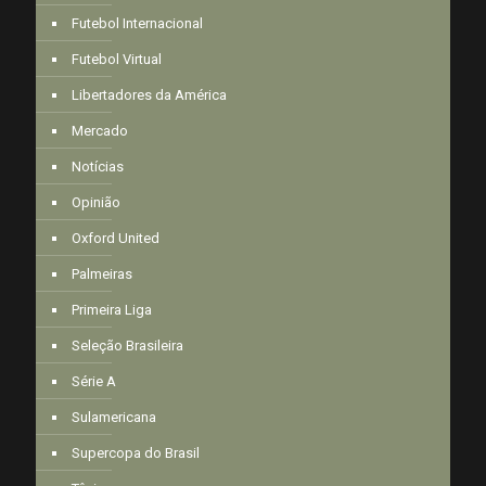
Futebol Internacional
Futebol Virtual
Libertadores da América
Mercado
Notícias
Opinião
Oxford United
Palmeiras
Primeira Liga
Seleção Brasileira
Série A
Sulamericana
Supercopa do Brasil