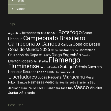
Tênis
Vasco
Tags
Botafogo
Arrascaeta
Bruno
Atle´tico-MG
Argentina
Campeonato Brasileiro
Henrique
Campeonato Carioca
Copa do Brasil
Carioca
Copa do Mundo 2026
Corinthians
Copa Sul-Americana
Diego
Engenhão
Cruzados da Copa
Cruzeiro
Everton
Flamengo
Everton Ribeiro
Fla-Flu
Ferj
Fluminense
Gabigol
Grêmio
Guerrero
Futebol Virtual
Henrique Dourado
Ilha do Urubu
Internacional
Libertadores
Maracanã
Lucas Paquetá
Messi
Palmeiras
Pedro
Nilton Santos
São
Santos
Seleção Brasileira
Vasco
Vinicius
São Paulo
Januário
Taça Guanabara
Taça Rio
Junior
Zé Ricardo
Pesquisar