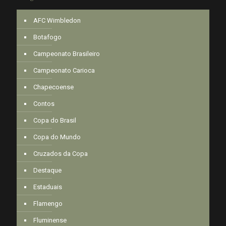
AFC Wimbledon
Botafogo
Campeonato Brasileiro
Campeonato Carioca
Chapecoense
Contos
Copa do Brasil
Copa do Mundo
Cruzados da Copa
Destaque
Estaduais
Flamengo
Fluminense