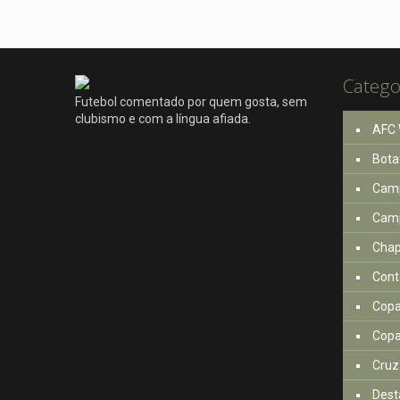
Catego
Futebol comentado por quem gosta, sem
clubismo e com a língua afiada.
AFC 
Bota
Camp
Camp
Cha
Cont
Copa
Copa
Cruz
Dest