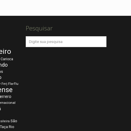
Pesquisar
eiro
Carioca
ndo
ns
o
o
Fla-Flu
Ferj
ense
errero
ernacional
á
São
sileira
Taça Rio