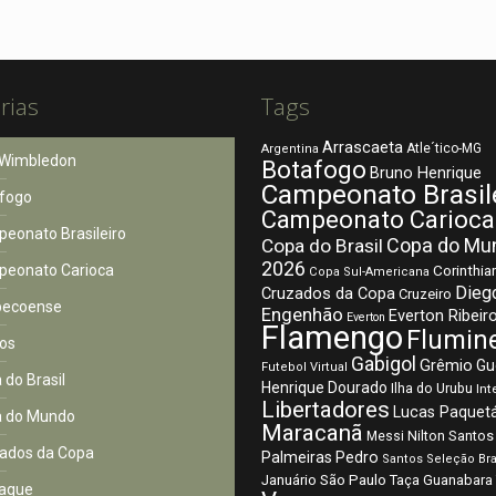
rias
Tags
Arrascaeta
Atle´tico-MG
Argentina
Wimbledon
Botafogo
Bruno Henrique
Campeonato Brasil
fogo
Campeonato Carioca
eonato Brasileiro
Copa do Mu
Copa do Brasil
2026
eonato Carioca
Corinthia
Copa Sul-Americana
Dieg
Cruzados da Copa
Cruzeiro
pecoense
Engenhão
Everton Ribeir
Everton
Flamengo
Flumin
os
Gabigol
Grêmio
Gu
Futebol Virtual
 do Brasil
Henrique Dourado
Ilha do Urubu
Int
Libertadores
Lucas Paquet
 do Mundo
Maracanã
Nilton Santos
Messi
ados da Copa
Palmeiras
Pedro
Santos
Seleção Bra
São Paulo
Januário
Taça Guanabara
aque