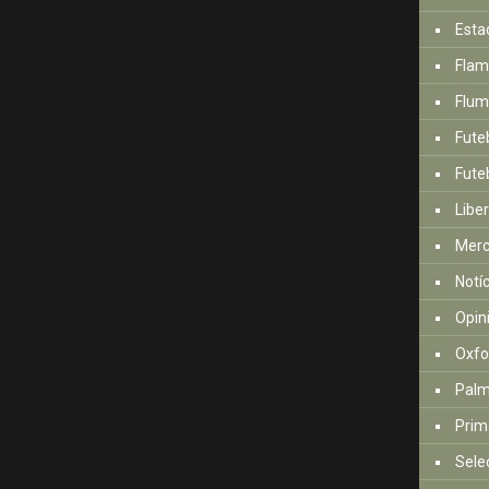
Esta
Fla
Flum
Fute
Futeb
Libe
Mer
Notí
Opin
Oxfo
Palm
Prim
Sele