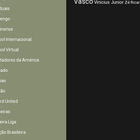
Vasco
Vinicius Junior
Zé Rica
duais
mengo
inense
bol Internacional
ol Virtual
rtadores da América
cado
cias
ião
rd United
eiras
eira Liga
ção Brasileira