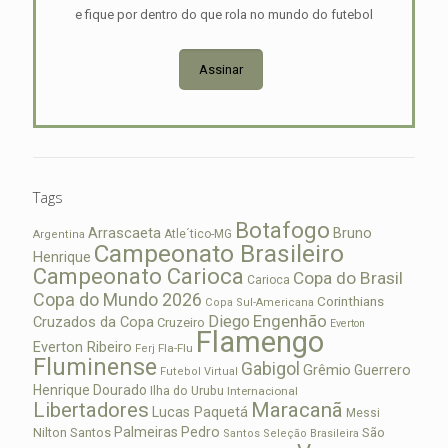
e fique por dentro do que rola no mundo do futebol
Assinar
Tags
Botafogo
Arrascaeta
Bruno
Atle´tico-MG
Argentina
Campeonato Brasileiro
Henrique
Campeonato Carioca
Copa do Brasil
Carioca
Copa do Mundo 2026
Corinthians
Copa Sul-Americana
Diego
Engenhão
Cruzados da Copa
Cruzeiro
Everton
Flamengo
Everton Ribeiro
Fla-Flu
Ferj
Fluminense
Gabigol
Grêmio
Guerrero
Futebol Virtual
Henrique Dourado
Ilha do Urubu
Internacional
Libertadores
Maracanã
Lucas Paquetá
Messi
Palmeiras
Pedro
Nilton Santos
São
Santos
Seleção Brasileira