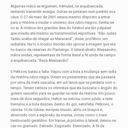
Algumas mãos se ergueram, trêmulas, na arquibancada,
tentando transmitir energia. Outras se juntaram num pedido aos
céus. O 27 de maio de 2001 estava mesmo disposto a entrar
para a História e mudar o universo dos rubro-negros. Sentia-se
no ar. A mística dos grandes dias do futebol era tão palpável
que invadiu até mesmo as transmissões esportivas. “São Judas
Tadeu acaba de chegar ao Maracanã”, disse, profético, um
radialista. Na tv, o locutor decidiu não ignorar a imagem que vira
no banco de reservas do Flamengo. O lateral-direito Alessandro,
mãos unidas, representava de forma literal a fé unida de campo
e arquibancada. “Reza Alessandro”.
E Petkovic bateu a falta. Viajou com a bola a mudança sem volta
da História rubro-negra. Diriam os pessimistas que ela passaria
por cima da meta vascaína, em um lance que se perderia com o
tempo. Teriam certeza os otimistas que ela buscaria o ângulo do
goleiro vascaíno para se guardar na rede da História. Em pouco
mais de dois segundos, Helton se esticou como pôde, a rede
tremulou e a bola descaiu dentro do gol, satisfeita. Petkovic, o
camisa 10 da Gávea, europeu sisudo, abriu os braços e,
absorvido com a explosão da massa, correu como o mais
tresloucado geraldino. Em transe, já próximo à lateral, deixou-se
cair no gramado. Estirado. Esgotado. Eternizado. A fé da