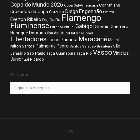
Copa do Mundo 2026
Corinthians
Copa Sul-Americana
Diego
Engenhão
Cruzados da Copa
Cruzeiro
Everton
Flamengo
Everton Ribeiro
Fla-Flu
Ferj
Fluminense
Gabigol
Grêmio
Guerrero
Futebol Virtual
Henrique Dourado
Ilha do Urubu
Internacional
Libertadores
Maracanã
Lucas Paquetá
Messi
Palmeiras
Pedro
Nilton Santos
São
Santos
Seleção Brasileira
Vasco
Vinicius
São Paulo
Januário
Taça Guanabara
Taça Rio
Junior
Zé Ricardo
Pesquisar