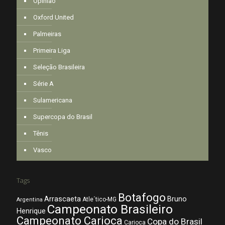
Opinião
Oxford United
Palmeiras
Primeira Liga
Seleção Brasileira
Série A
Sulamericana
Supercopa do Brasil
Tênis
Vasco
Tags
Botafogo
Arrascaeta
Bruno
Atle´tico-MG
Argentina
Campeonato Brasileiro
Henrique
Campeonato Carioca
Copa do Brasil
Carioca