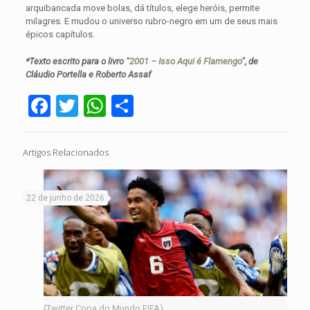
arquibancada move bolas, dá títulos, elege heróis, permite
milagres. E mudou o universo rubro-negro em um de seus mais
épicos capítulos.
*Texto escrito para o livro
“2001 – Isso Aqui é Flamengo”
, de
Cláudio Portella e Roberto Assaf
Facebook
Twitter
WhatsApp
Share
Artigos Relacionados
22 de junho de 2026
(Twitter Copa do Mundo FIFA)