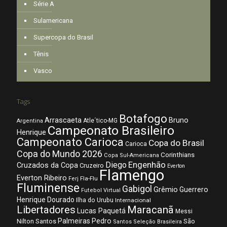
Série A
Sulamericana
Supercopa do Brasil
Tênis
Vasco
Tags
Botafogo
Arrascaeta
Bruno
Atle´tico-MG
Argentina
Campeonato Brasileiro
Henrique
Campeonato Carioca
Copa do Brasil
Carioca
Copa do Mundo 2026
Corinthians
Copa Sul-Americana
Diego
Engenhão
Cruzados da Copa
Cruzeiro
Everton
Flamengo
Everton Ribeiro
Fla-Flu
Ferj
Fluminense
Gabigol
Grêmio
Guerrero
Futebol Virtual
Henrique Dourado
Ilha do Urubu
Internacional
Libertadores
Maracanã
Lucas Paquetá
Messi
Palmeiras
Pedro
Nilton Santos
São
Santos
Seleção Brasileira