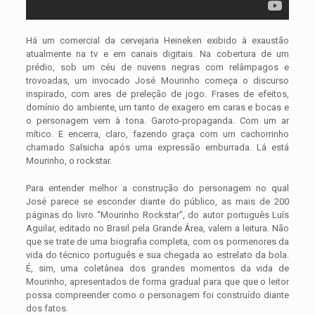
Há um comercial da cervejaria Heineken exibido à exaustão
atualmente na tv e em canais digitais. Na cobertura de um
prédio, sob um céu de nuvens negras com relâmpagos e
trovoadas, um invocado José Mourinho começa o discurso
inspirado, com ares de preleção de jogo. Frases de efeitos,
domínio do ambiente, um tanto de exagero em caras e bocas e
o personagem vem à tona. Garoto-propaganda. Com um ar
mítico. E encerra, claro, fazendo graça com um cachorrinho
chamado Salsicha após uma expressão emburrada. Lá está
Mourinho, o rockstar.
Para entender melhor a construção do personagem no qual
José parece se esconder diante do público, as mais de 200
páginas do livro “Mourinho Rockstar”, do autor português Luís
Aguilar, editado no Brasil pela Grande Área, valem a leitura. Não
que se trate de uma biografia completa, com os pormenores da
vida do técnico português e sua chegada ao estrelato da bola.
É, sim, uma coletânea dos grandes momentos da vida de
Mourinho, apresentados de forma gradual para que que o leitor
possa compreender como o personagem foi construído diante
dos fatos.