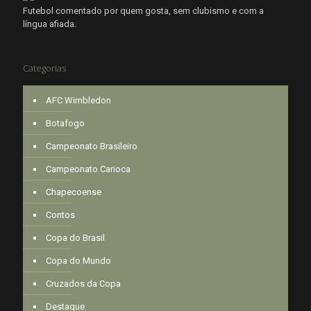
Futebol comentado por quem gosta, sem clubismo e com a
língua afiada.
Categorias
AFC Wimbledon
Botafogo
Campeonato Brasileiro
Campeonato Carioca
Chapecoense
Contos
Copa do Brasil
Copa do Mundo
Cruzados da Copa
Destaque