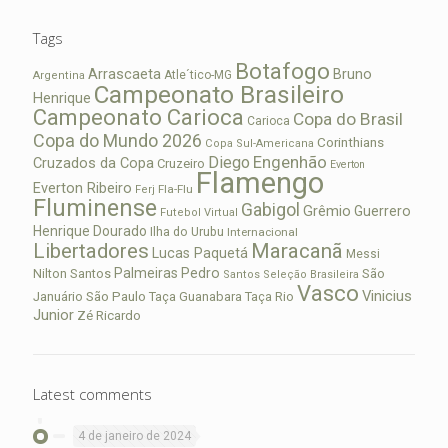
Tags
Botafogo
Arrascaeta
Bruno
Atle´tico-MG
Argentina
Campeonato Brasileiro
Henrique
Campeonato Carioca
Copa do Brasil
Carioca
Copa do Mundo 2026
Corinthians
Copa Sul-Americana
Diego
Engenhão
Cruzados da Copa
Cruzeiro
Everton
Flamengo
Everton Ribeiro
Fla-Flu
Ferj
Fluminense
Gabigol
Grêmio
Guerrero
Futebol Virtual
Henrique Dourado
Ilha do Urubu
Internacional
Libertadores
Maracanã
Lucas Paquetá
Messi
Palmeiras
Pedro
Nilton Santos
São
Santos
Seleção Brasileira
Vasco
Vinicius
São Paulo
Januário
Taça Guanabara
Taça Rio
Junior
Zé Ricardo
Latest comments
4 de janeiro de 2024