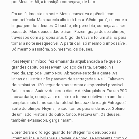
por Meunier. Ali, a transição começava, de fato.
Em um último ato na noite, Messi converteu o pênalti com
competência. Mas parecia alheio à festa. Gênio que é, entende a
linguagem dos deuses. O bastão, ele percebia, começava a ser
passado. Mas deuses dão e tiram. Fazem graça de seu olimpo,
travessos com a própria arte. O gol de Cavani foi um atalho para
tornar a noite inesquecível. A partir dali, só mesmo o impossível.
Só mesmo a História. Só, mesmo, os deuses.
Pois Neymar, mítico, fez emanar da arquibancada a fé que só
grandes capítulos reservam. Golaço de falta. Certeiro. Na
medida. Explode, Camp Nou. Abraçava-se toda a gente. As
linhas da História não paravam de ser traçadas. 4 a 1. Faltavam
dois minutos. 120 segundos para tornar o impossível possível.
Bola na área. Suárez desabou diante de Marquinhos. Era um PSG
acovardado, coadjuvante diante do transe coletivo em um dos
templos mais famosos do futebol. Incapaz de reagir. Entregue à
sorte do olimpo. Neymar, então, tomou para si de novo. Goleiro
de um lado, História do outro. Cinco. Restava um. Os deuses,
também extasiados, gargalharam.
E prenderam o fôlego quando Ter Stegen foi derrubado na
intermediária. A bola viaja. Cavani, de novo, se apresenta como o