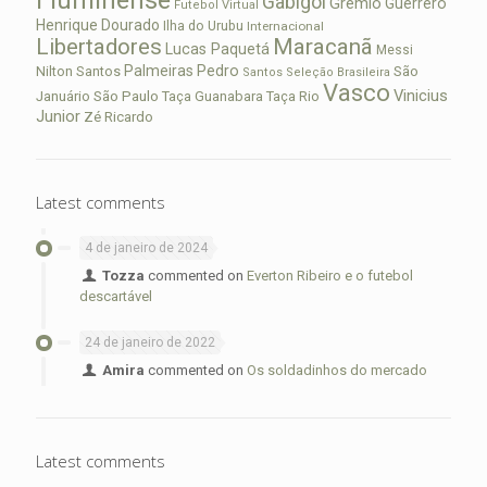
Gabigol
Grêmio
Guerrero
Futebol Virtual
Henrique Dourado
Ilha do Urubu
Internacional
Libertadores
Maracanã
Lucas Paquetá
Messi
Palmeiras
Pedro
Nilton Santos
São
Santos
Seleção Brasileira
Vasco
Vinicius
São Paulo
Januário
Taça Guanabara
Taça Rio
Junior
Zé Ricardo
Latest comments
4 de janeiro de 2024
Tozza
commented on
Everton Ribeiro e o futebol
descartável
24 de janeiro de 2022
Amira
commented on
Os soldadinhos do mercado
Latest comments