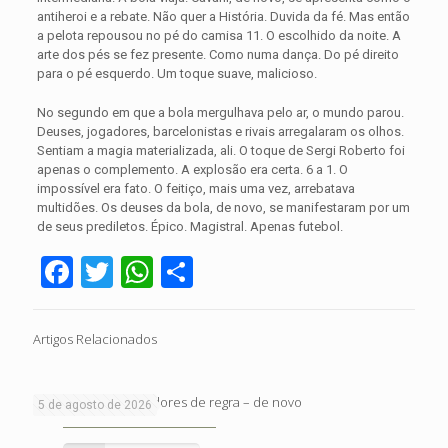
antiheroi e a rebate. Não quer a História. Duvida da fé. Mas então
a pelota repousou no pé do camisa 11. O escolhido da noite. A
arte dos pés se fez presente. Como numa dança. Do pé direito
para o pé esquerdo. Um toque suave, malicioso.
No segundo em que a bola mergulhava pelo ar, o mundo parou.
Deuses, jogadores, barcelonistas e rivais arregalaram os olhos.
Sentiam a magia materializada, ali. O toque de Sergi Roberto foi
apenas o complemento. A explosão era certa. 6 a 1. O
impossível era fato. O feitiço, mais uma vez, arrebatava
multidões. Os deuses da bola, de novo, se manifestaram por um
de seus prediletos. Épico. Magistral. Apenas futebol.
Facebook
Twitter
WhatsApp
Share
Artigos Relacionados
Sobre haters e cagadores de regra – de novo
5 de agosto de 2026