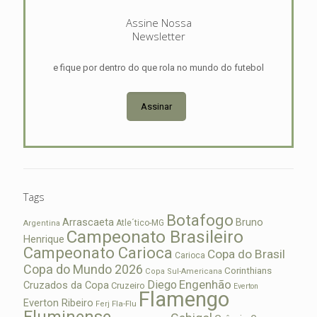
Assine Nossa
Newsletter
e fique por dentro do que rola no mundo do futebol
Assinar
Tags
Botafogo
Arrascaeta
Bruno
Atle´tico-MG
Argentina
Campeonato Brasileiro
Henrique
Campeonato Carioca
Copa do Brasil
Carioca
Copa do Mundo 2026
Corinthians
Copa Sul-Americana
Diego
Engenhão
Cruzados da Copa
Cruzeiro
Everton
Flamengo
Everton Ribeiro
Fla-Flu
Ferj
Fluminense