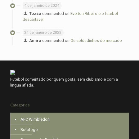
4 de janeiro de 2024
Tozza
commented on
Everton Ribeiro e o futebol
descartável
24 de janeiro de 2022
Amira
commented on
Os soldadinhos do mercado
Futebol comentado por quem gosta, sem clubismo e com a
língua afiada.
Categorias
AFC Wimbledon
Botafogo