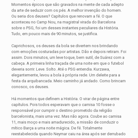
Momentos épicos que são gravados na mente de cada adepto
da arte de seduzir com os pés. A melhor invenção do homem.
Ou seria dos deuses? Capítulos que renovam a fé. O que
aconteceu no Camp Nou, na magistral virada do Barcelona
sobre o PSG, foi um desses instantes peculiares da História.
Tudo, em pouco mais de 90 minutos, se justifica.
Caprichosos, os deuses da bola se divertem nos brindando
com emoções costuradas por artistas. Dão e depois retiram. Foi
assim. Dois minutos, um leve toque, bem sutil, de Suárez com a
cabeça. A primeira linha traçada de uma noite em que o futebol
deveria sorrir. Leve. Solto. Até o PSG entendia. Kurzawa,
elegantemente, levou a bola à própria rede. Um deleite para a
festa da arquibancada. Meio caminho já andado. Como brincam
conosco, os deuses.
Há momentos que definem a História. O virar de página entre
capítulos. Pois todos esperavam que o camisa 10 fosse o
responsável por cumprir o destino prometido da religião
barcelonista, mais uma vez. Mas não agora. Coube ao camisa
11, mais moço e mais amadurecido, a missão de conduzir o
mítico Barça a uma noite mágica. De fé. Totalmente
reestabelecida quando Neymar caiu na área após ser derrubado