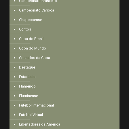
Campeonato Brasileiro
Campeonato Carioca
Chapecoense
Contos
Copa do Brasil
Copa do Mundo
Cruzados da Copa
Destaque
Estaduais
Flamengo
Fluminense
Futebol Internacional
Futebol Virtual
Libertadores da América