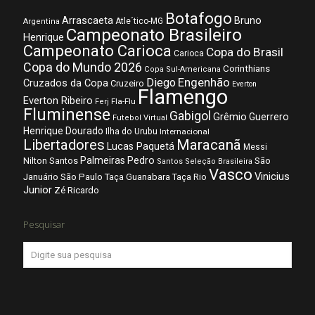
Botafogo
Arrascaeta
Bruno
Atle´tico-MG
Argentina
Campeonato Brasileiro
Henrique
Campeonato Carioca
Copa do Brasil
Carioca
Copa do Mundo 2026
Corinthians
Copa Sul-Americana
Diego
Engenhão
Cruzados da Copa
Cruzeiro
Everton
Flamengo
Everton Ribeiro
Fla-Flu
Ferj
Fluminense
Gabigol
Grêmio
Guerrero
Futebol Virtual
Henrique Dourado
Ilha do Urubu
Internacional
Libertadores
Maracanã
Lucas Paquetá
Messi
Palmeiras
Pedro
Nilton Santos
São
Santos
Seleção Brasileira
Vasco
Vinicius
São Paulo
Januário
Taça Guanabara
Taça Rio
Junior
Zé Ricardo
Pesquisar