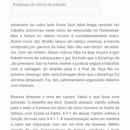
Botafogo do início da partida
adversário do outro lado fosse fácil. Abel Braga também faz
trabalho primoroso neste início de temporada no Fluminense.
Mas a fartura no elenco tricolor é consideravelmente maior.
Assim como Jair, Abelão lançou em campo reservas, a maioria
composta por garotos da base. Não deu nem tempo de testá-
los. Com um minuto, Gilson cobrou falta na área tricolor e Igor
Rabelo tocou de cabeça para o gol. Era tudo que o Botafogo de
Jair precisava. Sair na frente, manter a postura segura e trabalhar
com a vantagem do empate para ir à final da Taça Rio no
próximo domingo. Mas seria bobagem dizer que o Botafogo foi
um time retrancado. Foi, sim, extremamente organizado. Mesmo
com reservas.
Bastava observar o time em campo. Sabia o que fazer com
precisão. O desenho era claro. Quando atacado, Camilo voltava
para o meio e formava um bloco de cinco homens na frente da
defesa, com Sassá na frente. 4-5-1. Ao atacar, Camilo voltava à
função de meia num 4-4-1-1. A transformação entre um sistema
e outro era impecável. Isso em um time de reservas. Mérito
grande de Jair. Consequência de treinos, repetição e bom