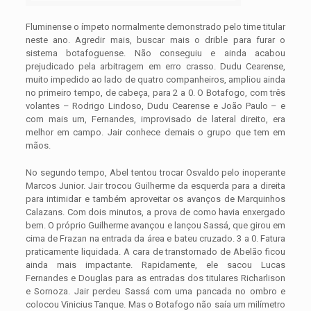
Fluminense o ímpeto normalmente demonstrado pelo time titular
neste ano. Agredir mais, buscar mais o drible para furar o
sistema botafoguense. Não conseguiu e ainda acabou
prejudicado pela arbitragem em erro crasso. Dudu Cearense,
muito impedido ao lado de quatro companheiros, ampliou ainda
no primeiro tempo, de cabeça, para 2 a 0. O Botafogo, com três
volantes – Rodrigo Lindoso, Dudu Cearense e João Paulo – e
com mais um, Fernandes, improvisado de lateral direito, era
melhor em campo. Jair conhece demais o grupo que tem em
mãos.
No segundo tempo, Abel tentou trocar Osvaldo pelo inoperante
Marcos Junior. Jair trocou Guilherme da esquerda para a direita
para intimidar e também aproveitar os avanços de Marquinhos
Calazans. Com dois minutos, a prova de como havia enxergado
bem. O próprio Guilherme avançou e lançou Sassá, que girou em
cima de Frazan na entrada da área e bateu cruzado. 3 a 0. Fatura
praticamente liquidada. A cara de transtornado de Abelão ficou
ainda mais impactante. Rapidamente, ele sacou Lucas
Fernandes e Douglas para as entradas dos titulares Richarlison
e Sornoza. Jair perdeu Sassá com uma pancada no ombro e
colocou Vinicius Tanque. Mas o Botafogo não saía um milímetro