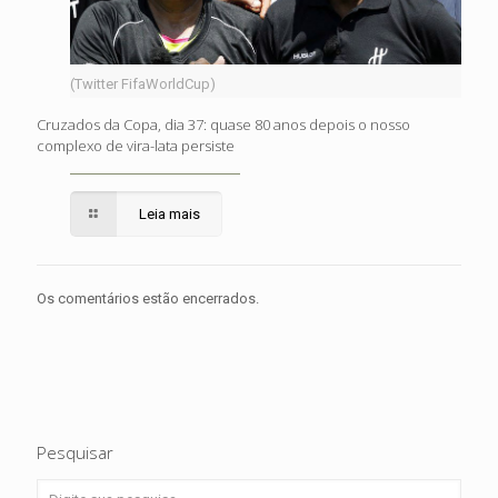
(Twitter FifaWorldCup)
Cruzados da Copa, dia 37: quase 80 anos depois o nosso
complexo de vira-lata persiste
Leia mais
Os comentários estão encerrados.
Pesquisar