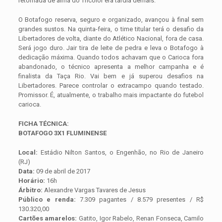
retomada de alma do Tricolor era tardia demais.
O Botafogo reserva, seguro e organizado, avançou à final sem
grandes sustos. Na quinta-feira, o time titular terá o desafio da
Libertadores de volta, diante do Atlético Nacional, fora de casa.
Será jogo duro. Jair tira de leite de pedra e leva o Botafogo à
dedicação máxima. Quando todos achavam que o Carioca fora
abandonado, o técnico apresenta a melhor campanha e é
finalista da Taça Rio. Vai bem e já superou desafios na
Libertadores. Parece controlar o extracampo quando testado.
Promissor. É, atualmente, o trabalho mais impactante do futebol
carioca.
FICHA TÉCNICA:
BOTAFOGO 3X1 FLUMINENSE
Local:
Estádio Nilton Santos, o Engenhão, no Rio de Janeiro
(RJ)
Data:
09 de abril de 2017
Horário:
16h
Árbitro:
Alexandre Vargas Tavares de Jesus
Público e renda:
7.309 pagantes / 8.579 presentes / R$
130.320,00
Cartões amarelos:
Gatito, Igor Rabelo, Renan Fonseca, Camilo