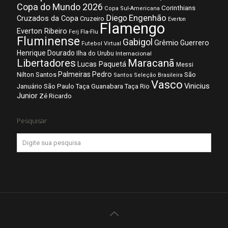
Copa do Mundo 2026
Corinthians
Copa Sul-Americana
Diego
Engenhão
Cruzados da Copa
Cruzeiro
Everton
Flamengo
Everton Ribeiro
Fla-Flu
Ferj
Fluminense
Gabigol
Grêmio
Guerrero
Futebol Virtual
Henrique Dourado
Ilha do Urubu
Internacional
Libertadores
Maracanã
Lucas Paquetá
Messi
Palmeiras
Pedro
Nilton Santos
São
Santos
Seleção Brasileira
Vasco
Vinicius
São Paulo
Januário
Taça Guanabara
Taça Rio
Junior
Zé Ricardo
Pesquisar