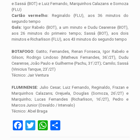
e Sassá (BOT) e Luiz Fernando, Marquinhos Calazans e Sornoza
(FLU)
Cartão vermelho:
Reginaldo (FLU), aos 36 minutos do
segundo tempo
Gols:
Igor Rabelo (BOT), a um minuto e Dudu Cearense (BOT),
aos 26 minutos do primeiro tempo; Sassá (BOT), aos dois
minutos e Richarlison (FLU), aos 43 minutos do segundo tempo
BOTAFOGO:
Gatito; Fernandes, Renan Fonseca, Igor Rabelo e
Gilson; Rodrigo Lindoso (Matheus Fernandes, 36’/2T), Dudu
Cearense, João Paulo e Guilherme (Pachu, 31’/2T); Camilo; Sassá
(Vinicius Tanque, 23’/2T)
Técnico: Jair Ventura
FLUMINENSE:
Julio Cesar; Luiz Fernando, Reginaldo, Frazan e
Marquinhos Calazans; Orejuela, Douglas (Sornoza, 26’/2T) e
Marquinho; Lucas Fernandes (Richarlison, 16’/2T), Pedro e
Marcos Junior (Osvaldo / Intervalo)
Técnico: Abel Braga
Facebook
Twitter
WhatsApp
Share