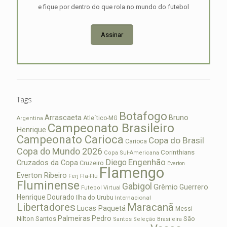
e fique por dentro do que rola no mundo do futebol
Assinar
Tags
Botafogo
Arrascaeta
Bruno
Atle´tico-MG
Argentina
Campeonato Brasileiro
Henrique
Campeonato Carioca
Copa do Brasil
Carioca
Copa do Mundo 2026
Corinthians
Copa Sul-Americana
Diego
Engenhão
Cruzados da Copa
Cruzeiro
Everton
Flamengo
Everton Ribeiro
Fla-Flu
Ferj
Fluminense
Gabigol
Grêmio
Guerrero
Futebol Virtual
Henrique Dourado
Ilha do Urubu
Internacional
Libertadores
Maracanã
Lucas Paquetá
Messi
Palmeiras
Pedro
Nilton Santos
São
Santos
Seleção Brasileira