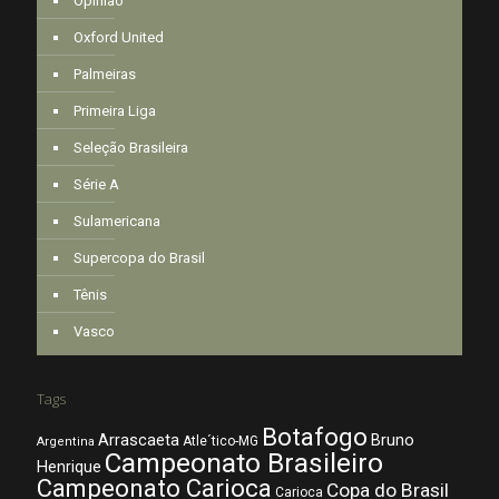
Opinião
Oxford United
Palmeiras
Primeira Liga
Seleção Brasileira
Série A
Sulamericana
Supercopa do Brasil
Tênis
Vasco
Tags
Botafogo
Arrascaeta
Bruno
Atle´tico-MG
Argentina
Campeonato Brasileiro
Henrique
Campeonato Carioca
Copa do Brasil
Carioca