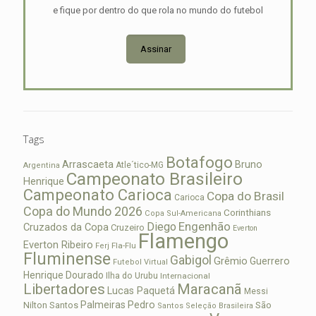
e fique por dentro do que rola no mundo do futebol
Assinar
Tags
Botafogo
Arrascaeta
Bruno
Atle´tico-MG
Argentina
Campeonato Brasileiro
Henrique
Campeonato Carioca
Copa do Brasil
Carioca
Copa do Mundo 2026
Corinthians
Copa Sul-Americana
Diego
Engenhão
Cruzados da Copa
Cruzeiro
Everton
Flamengo
Everton Ribeiro
Fla-Flu
Ferj
Fluminense
Gabigol
Grêmio
Guerrero
Futebol Virtual
Henrique Dourado
Ilha do Urubu
Internacional
Libertadores
Maracanã
Lucas Paquetá
Messi
Palmeiras
Pedro
Nilton Santos
São
Santos
Seleção Brasileira