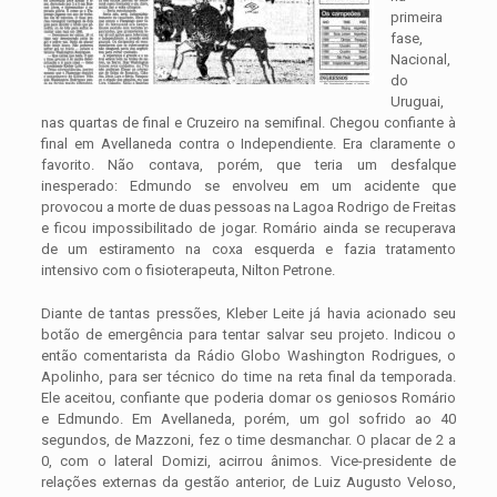
primeira
fase,
Nacional,
do
Uruguai,
nas quartas de final e Cruzeiro na semifinal. Chegou confiante à
final em Avellaneda contra o Independiente. Era claramente o
favorito. Não contava, porém, que teria um desfalque
inesperado: Edmundo se envolveu em um acidente que
provocou a morte de duas pessoas na Lagoa Rodrigo de Freitas
e ficou impossibilitado de jogar. Romário ainda se recuperava
de um estiramento na coxa esquerda e fazia tratamento
intensivo com o fisioterapeuta, Nilton Petrone.
Diante de tantas pressões, Kleber Leite já havia acionado seu
botão de emergência para tentar salvar seu projeto. Indicou o
então comentarista da Rádio Globo Washington Rodrigues, o
Apolinho, para ser técnico do time na reta final da temporada.
Ele aceitou, confiante que poderia domar os geniosos Romário
e Edmundo. Em Avellaneda, porém, um gol sofrido ao 40
segundos, de Mazzoni, fez o time desmanchar. O placar de 2 a
0, com o lateral Domizi, acirrou ânimos. Vice-presidente de
relações externas da gestão anterior, de Luiz Augusto Veloso,