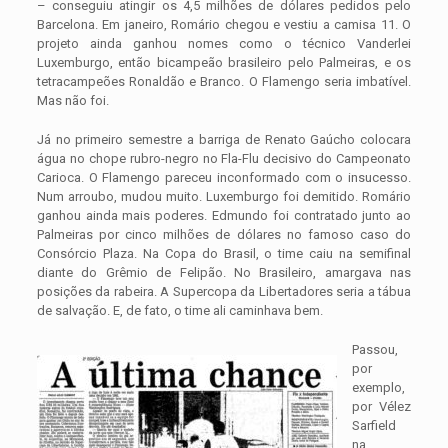
– conseguiu atingir os 4,5 milhões de dólares pedidos pelo
Barcelona. Em janeiro, Romário chegou e vestiu a camisa 11. O
projeto ainda ganhou nomes como o técnico Vanderlei
Luxemburgo, então bicampeão brasileiro pelo Palmeiras, e os
tetracampeões Ronaldão e Branco. O Flamengo seria imbatível.
Mas não foi.
Já no primeiro semestre a barriga de Renato Gaúcho colocara
água no chope rubro-negro no Fla-Flu decisivo do Campeonato
Carioca. O Flamengo pareceu inconformado com o insucesso.
Num arroubo, mudou muito. Luxemburgo foi demitido. Romário
ganhou ainda mais poderes. Edmundo foi contratado junto ao
Palmeiras por cinco milhões de dólares no famoso caso do
Consórcio Plaza. Na Copa do Brasil, o time caiu na semifinal
diante do Grêmio de Felipão. No Brasileiro, amargava nas
posições da rabeira. A Supercopa da Libertadores seria a tábua
de salvação. E, de fato, o time ali caminhava bem.
Passou,
por
exemplo,
por Vélez
Sarfield
na