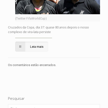
(Twitter FifaWorldCup)
Cruzados da Copa, dia 37: quase 80 anos depois o nosso
complexo de vira-lata persiste
Leia mais
Os comentários estão encerrados.
Pesquisar