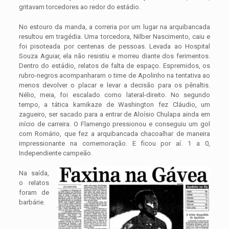
gritavam torcedores ao redor do estádio.
No estouro da manda, a correria por um lugar na arquibancada
resultou em tragédia. Uma torcedora, Nilber Nascimento, caiu e
foi pisoteada por centenas de pessoas. Levada ao Hospital
Souza Aguiar, ela não resistiu e morreu diante dos ferimentos.
Dentro do estádio, relatos de falta de espaço. Espremidos, os
rubro-negros acompanharam o time de Apolinho na tentativa ao
menos devolver o placar e levar a decisão para os pênaltis.
Nélio, meia, foi escalado como lateral-direito. No segundo
tempo, a tática kamikaze de Washington fez Cláudio, um
zagueiro, ser sacado para a entrar de Aloísio Chulapa ainda em
início de carreira. O Flamengo pressionou e conseguiu um gol
com Romário, que fez a arquibancada chacoalhar de maneira
impressionante na comemoração. E ficou por aí. 1 a 0,
Independiente campeão.
Na saída,
o relatos
foram de
barbárie.