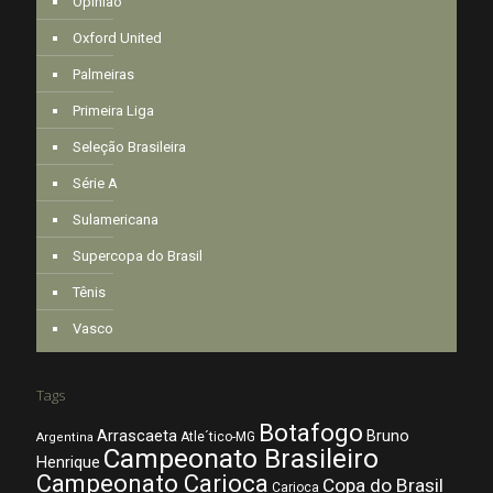
Opinião
Oxford United
Palmeiras
Primeira Liga
Seleção Brasileira
Série A
Sulamericana
Supercopa do Brasil
Tênis
Vasco
Tags
Botafogo
Arrascaeta
Bruno
Atle´tico-MG
Argentina
Campeonato Brasileiro
Henrique
Campeonato Carioca
Copa do Brasil
Carioca