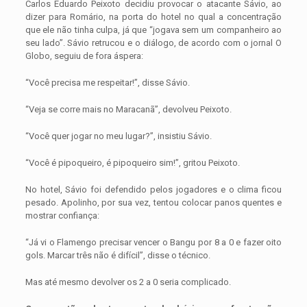
Carlos Eduardo Peixoto decidiu provocar o atacante Sávio, ao
dizer para Romário, na porta do hotel no qual a concentração
que ele não tinha culpa, já que “jogava sem um companheiro ao
seu lado”. Sávio retrucou e o diálogo, de acordo com o jornal O
Globo, seguiu de fora áspera:
“Você precisa me respeitar!”, disse Sávio.
“Veja se corre mais no Maracanã”, devolveu Peixoto.
“Você quer jogar no meu lugar?”, insistiu Sávio.
“Você é pipoqueiro, é pipoqueiro sim!”, gritou Peixoto.
No hotel, Sávio foi defendido pelos jogadores e o clima ficou
pesado. Apolinho, por sua vez, tentou colocar panos quentes e
mostrar confiança:
“Já vi o Flamengo precisar vencer o Bangu por 8 a 0 e fazer oito
gols. Marcar três não é difícil”, disse o técnico.
Mas até mesmo devolver os 2 a 0 seria complicado.