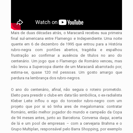
Mais de duas décadas atrás, o Maracanã recebeu sua primeira
final sul-americana entre Flamengo e Independiente. Uma noite
quente em 6 de dezembro de 1995 que entrou para a História
rubro-negra com portões abertos, tragédia e espalhou
frustração ao confirmar a ausência de títulos no ano do
centenário. Um jogo que o Flamengo de Romário venceu, mas
não levou a Supercopa diante de um Maracanã abarrotado por,
estima-se, quase 120 mil pessoas. Um gosto amargo que
perdura na lembrança dos rubro-negros.
O ano do centenário, afinal, não seguia o roteiro prometido.
Eleito para presidir o clube em data tão simbólica, o ex-radialista
Kleber Leite inflou o ego do torcedor rubro-negro com um
projeto que por si só tinha ares de megalomania: contratar
Romário, então melhor jogador do mundo e campeão da Copa
de 94 meses antes, junto ao Barcelona. Conversa daqui, acerta
de lá e um pool de empresas – com a cervejaria Brahma e o
Grupo Multiplan, responsável pelo Barra Shopping, por exemplo