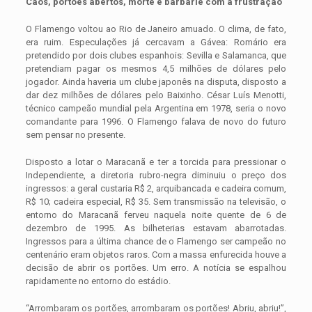
Caos, portões abertos, morte e barbárie com a frustração
O Flamengo voltou ao Rio de Janeiro amuado. O clima, de fato,
era ruim. Especulações já cercavam a Gávea: Romário era
pretendido por dois clubes espanhois: Sevilla e Salamanca, que
pretendiam pagar os mesmos 4,5 milhões de dólares pelo
jogador. Ainda haveria um clube japonês na disputa, disposto a
dar dez milhões de dólares pelo Baixinho. César Luís Menotti,
técnico campeão mundial pela Argentina em 1978, seria o novo
comandante para 1996. O Flamengo falava de novo do futuro
sem pensar no presente.
Disposto a lotar o Maracanã e ter a torcida para pressionar o
Independiente, a diretoria rubro-negra diminuiu o preço dos
ingressos: a geral custaria R$ 2, arquibancada e cadeira comum,
R$ 10; cadeira especial, R$ 35. Sem transmissão na televisão, o
entorno do Maracanã ferveu naquela noite quente de 6 de
dezembro de 1995. As bilheterias estavam abarrotadas.
Ingressos para a última chance de o Flamengo ser campeão no
centenário eram objetos raros. Com a massa enfurecida houve a
decisão de abrir os portões. Um erro. A notícia se espalhou
rapidamente no entorno do estádio.
“Arrombaram os portões, arrombaram os portões! Abriu, abriu!”,