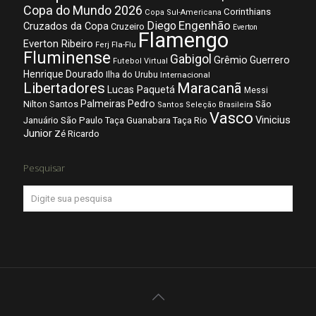
Copa do Mundo 2026
Corinthians
Copa Sul-Americana
Diego
Engenhão
Cruzados da Copa
Cruzeiro
Everton
Flamengo
Everton Ribeiro
Fla-Flu
Ferj
Fluminense
Gabigol
Grêmio
Guerrero
Futebol Virtual
Henrique Dourado
Ilha do Urubu
Internacional
Libertadores
Maracanã
Lucas Paquetá
Messi
Palmeiras
Pedro
Nilton Santos
São
Santos
Seleção Brasileira
Vasco
Vinicius
São Paulo
Januário
Taça Guanabara
Taça Rio
Junior
Zé Ricardo
Pesquisar