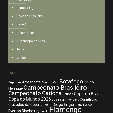
Primeira Liga
Seleção Brasileira
Série A
Sulamericana
Supercopa do Brasil
Tênis
Vasco
Tags
Botafogo
Arrascaeta
Bruno
Atle´tico-MG
Argentina
Campeonato Brasileiro
Henrique
Campeonato Carioca
Copa do Brasil
Carioca
Copa do Mundo 2026
Corinthians
Copa Sul-Americana
Diego
Engenhão
Cruzados da Copa
Cruzeiro
Everton
Flamengo
Everton Ribeiro
Fla-Flu
Ferj