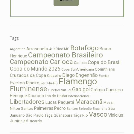
Tags
Botafogo
Arrascaeta
Bruno
Atle´tico-MG
Argentina
Campeonato Brasileiro
Henrique
Campeonato Carioca
Copa do Brasil
Carioca
Copa do Mundo 2026
Corinthians
Copa Sul-Americana
Diego
Engenhão
Cruzados da Copa
Cruzeiro
Everton
Flamengo
Everton Ribeiro
Fla-Flu
Ferj
Fluminense
Gabigol
Grêmio
Guerrero
Futebol Virtual
Henrique Dourado
Ilha do Urubu
Internacional
Libertadores
Maracanã
Lucas Paquetá
Messi
Palmeiras
Pedro
Nilton Santos
São
Santos
Seleção Brasileira
Vasco
Vinicius
São Paulo
Januário
Taça Guanabara
Taça Rio
Junior
Zé Ricardo