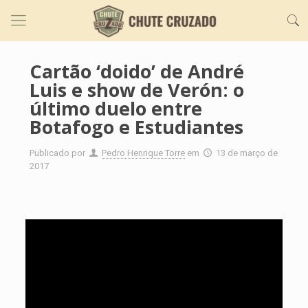
Cartão ‘doido’ de André
Luis e show de Verón: o
último duelo entre
Botafogo e Estudiantes
Publicado por
Pedro Henrique Torre
em
13 de março de
2017