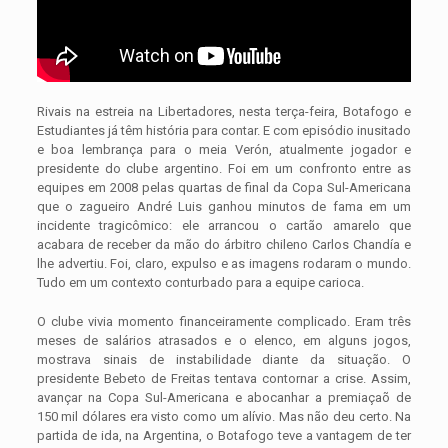
Rivais na estreia na Libertadores, nesta terça-feira, Botafogo e
Estudiantes já têm história para contar. E com episódio inusitado
e boa lembrança para o meia Verón, atualmente jogador e
presidente do clube argentino. Foi em um confronto entre as
equipes em 2008 pelas quartas de final da Copa Sul-Americana
que o zagueiro André Luis ganhou minutos de fama em um
incidente tragicômico: ele arrancou o cartão amarelo que
acabara de receber da mão do árbitro chileno Carlos Chandía e
lhe advertiu. Foi, claro, expulso e as imagens rodaram o mundo.
Tudo em um contexto conturbado para a equipe carioca.
O clube vivia momento financeiramente complicado. Eram três
meses de salários atrasados e o elenco, em alguns jogos,
mostrava sinais de instabilidade diante da situação. O
presidente Bebeto de Freitas tentava contornar a crise. Assim,
avançar na Copa Sul-Americana e abocanhar a premiaçaõ de
150 mil dólares era visto como um alívio. Mas não deu certo. Na
partida de ida, na Argentina, o Botafogo teve a vantagem de ter