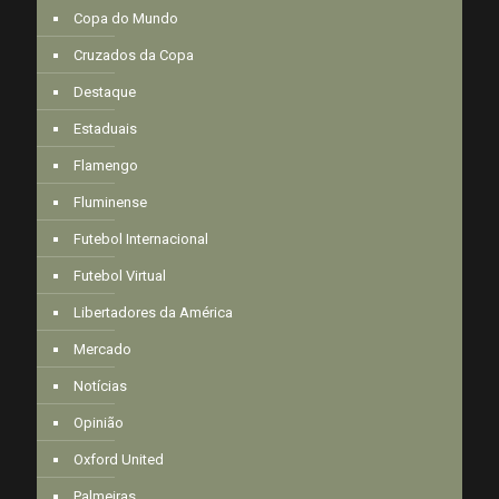
Copa do Mundo
Cruzados da Copa
Destaque
Estaduais
Flamengo
Fluminense
Futebol Internacional
Futebol Virtual
Libertadores da América
Mercado
Notícias
Opinião
Oxford United
Palmeiras