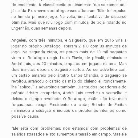
do continente. A classificação praticamente fora sacramentada
já na ida. E os nervos botafoguenses afloraram. Túlio foi expulso
no fim do primeiro jogo. Na volta, uma tentativa de discurso
otimista. Mas que ruiu logo com minutos de bola rolando no
Engenhão, duas semanas depois.
Angeleri, com três minutos, e Salgueiro, que em 2016 viria a
jogar no próprio Botafogo, abriram 2 a 0 com 33 minutos de
jogo. Na segunda etapa, os pouco mais de 13 mil pagantes
viram o Botafogo reagir. Lucio Flavio, de pênalti, diminuiu e
André Luis, aos 20 minutos, empatou em jogada na área. Mas
dois minutos depois o zagueiro surtou. Ao ser advertido com
um cartão amarelo pelo árbitro Carlos Chandía, o zagueiro se
revoltou, arrancou o cartão da mão do chileno e, ironicamente,
lhe “aplicou” a advertência também. Diante dos jogadores e do
próprio árbitro estupefato, André Luis recebeu o vermelho e
deixou o campo revoltado. O Botafogo, então, não teve mais
forças para reagir. Presidente do clube, Bebeto de Freitas
minimizou a situação e indicou os problemas internos como
possível causa.
“Ele está com problemas, nós estamos com problemas de
salários atrasados e isto aumentou a tensão em campo. Mas ele