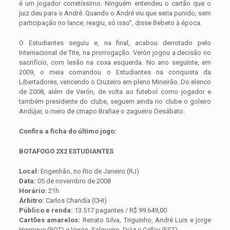
é um jogador corretíssimo. Ninguém entendeu o cartão que o
juiz deu para o André. Quando o André viu que seria punido, sem
participação no lance, reagiu, só isso”, disse Bebeto à época.
O Estudiantes seguiu e, na final, acabou derrotado pelo
Internacional de Tite, na prorrogação. Verón jogou a decisão no
sacrifício, com lesão na coxa esquerda. No ano seguinte, em
2009, o meia comandou o Estudiantes na conquista da
Libertadores, vencendo o Cruzeiro em pleno Mineirão. Do elenco
de 2008, além de Verón, de volta ao futebol como jogador e
também presidente do clube, seguem ainda no clube o goleiro
Andújar, o meio de cmapo Brañae o zagueiro Desábato.
Confira a ficha do último jogo:
BOTAFOGO 2X2 ESTUDIANTES
Local:
Engenhão, no Rio de Janeiro (RJ)
Data:
05 de novembro de 2008
Horário:
21h
Árbitro:
Carlos Chandía (CHI)
Público e renda:
13.517 pagantes / R$ 99.649,00
Cartões amarelos:
Renato Silva, Triguinho, André Luis e jorge
Henrique (BOT) e Verón, Salgueiro, Diáz e Cellay (EST)