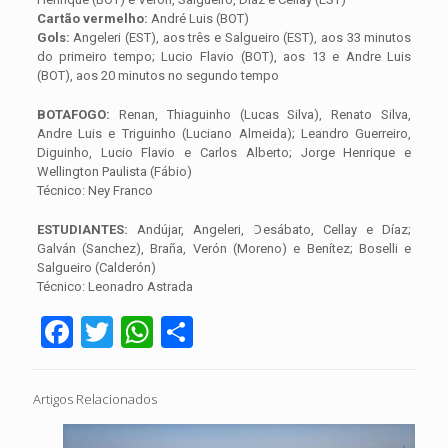
Cartão vermelho:
André Luis (BOT)
Gols:
Angeleri (EST), aos três e Salgueiro (EST), aos 33 minutos
do primeiro tempo; Lucio Flavio (BOT), aos 13 e Andre Luis
(BOT), aos 20 minutos no segundo tempo
BOTAFOGO:
Renan, Thiaguinho (Lucas Silva), Renato Silva,
Andre Luis e Triguinho (Luciano Almeida); Leandro Guerreiro,
Diguinho, Lucio Flavio e Carlos Alberto; Jorge Henrique e
Wellington Paulista (Fábio)
Técnico: Ney Franco
ESTUDIANTES:
Andújar, Angeleri, Desábato, Cellay e Díaz;
Galván (Sanchez), Braña, Verón (Moreno) e Benítez; Boselli e
Salgueiro (Calderón)
Técnico: Leonadro Astrada
Facebook
Twitter
WhatsApp
Share
Artigos Relacionados