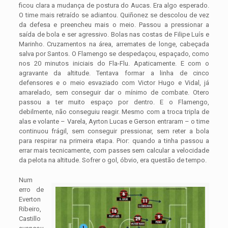
ficou clara a mudança de postura do Aucas. Era algo esperado.
O time mais retraído se adiantou. Quiñonez se descolou de vez
da defesa e preencheu mais o meio. Passou a pressionar a
saída de bola e ser agressivo. Bolas nas costas de Filipe Luís e
Marinho. Cruzamentos na área, arremates de longe, cabeçada
salva por Santos. O Flamengo se despedaçou, espaçado, como
nos 20 minutos iniciais do Fla-Flu. Apaticamente. E com o
agravante da altitude. Tentava formar a linha de cinco
defensores e o meio esvaziado com Victor Hugo e Vidal, já
amarelado, sem conseguir dar o mínimo de combate. Otero
passou a ter muito espaço por dentro. E o Flamengo,
debilmente, não conseguiu reagir. Mesmo com a troca tripla de
alas e volante – Varela, Ayrton Lucas e Gerson entraram – o time
continuou frágil, sem conseguir pressionar, sem reter a bola
para respirar na primeira etapa. Pior: quando a tinha passou a
errar mais tecnicamente, com passes sem calcular a velocidade
da pelota na altitude. Sofrer o gol, óbvio, era questão de tempo.
Num
erro de
Everton
Ribeiro,
Castillo