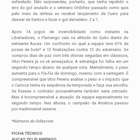
esfarelado. Não surpreendeu, portanto, que tenha repetido o
erro do gol anulado e o veterano Ordóñez passado como quis
pelo meio da defesa ao receber lançamento de Cuero para
desviar de Santos e fazer o gol derradeiro. 2 a 1.
Após 14 jogos de invencibilidade como visitante na
Libertadores, o Flamengo caiu na altitude de Quito diante do
estreante Aucas. Um confronto no qual a equipe teve 61% de
posse de bola* e 13 finalizações contra 12 do adversário. Se
comprou dias de paz com três vitórias seguidas em clássicos,
Vitor Pereira já os vê ameaçados. A estratégia foi falha em um
segundo tempo abaixo de qualquer nota. Mentalmente, o peso
aumenta para o Fla-Flu de domingo, mesmo com a vantagem. É
compreensível que Vitor Pereira analise o peso e o impacto que
o Carioca tenha na sequência da temporada e faça sua escolha.
Se fizesse o contrário provavelmente também seria criticado.
Mas é incompreensível a atuação da equipe especialmente no
segundo tempo. Nas alturas, o campeão da América passou
por inadmissível vexame.
*Números do Sofascore
FICHA TÉCNICO
AUCAS 2X1 FLAMENGO