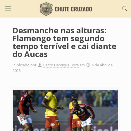
Desmanche nas alturas:
Flamengo tem segundo
tempo terrível e cai diante
do Aucas
Publicado por
Pedro Henrique Torre
em
6 de abril de
2023