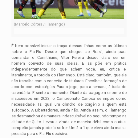
(Marcelo Côrtes / Flamengo)
É bem possível iniciar o traçar dessas linhas como as últimas
sobre o Fla-Flu. Desde que chegou ao Brasil, ainda para
comandar o Corinthians, Vitor Pereira deixou claro ser um
homem convicto de suas ideias. E as põe em prática
independentemente do que achem você, eu, crítica e,
literalmente, a torcida do Flamengo. Está claro, também, que ele
não trabalha com o conceito de titulares. Escolhe a formação de
acordo com estratégias. Para o jogo, para a semana, à baila do
calendário. E sente o momento. Diante da bagagem enorme de
insucessos em 2023, o Campeonato Carioca se impõe como
necessidade. Tal qual um cilindro de oxigênio a quem está
sufocado. A Libertadores, ainda não. Ainda assim, o Flamengo
se desmanchou de maneira indesculpável no segundo tempo na
altitude de Quito. Levou a virada de maneira débil como o atual
campeão jamais poderia sofrer. Um 2 a 1 que eleva ainda mais a
pressão para o Fla-Flu decisivo.