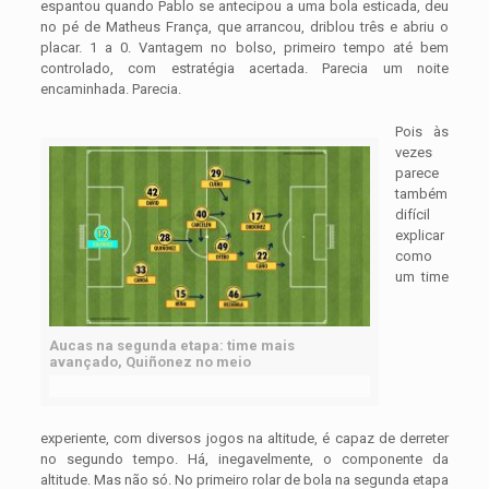
espantou quando Pablo se antecipou a uma bola esticada, deu
no pé de Matheus França, que arrancou, driblou três e abriu o
placar. 1 a 0. Vantagem no bolso, primeiro tempo até bem
controlado, com estratégia acertada. Parecia um noite
encaminhada. Parecia.
Pois às
vezes
parece
também
difícil
explicar
como
um time
Aucas na segunda etapa: time mais
avançado, Quiñonez no meio
experiente, com diversos jogos na altitude, é capaz de derreter
no segundo tempo. Há, inegavelmente, o componente da
altitude. Mas não só. No primeiro rolar de bola na segunda etapa