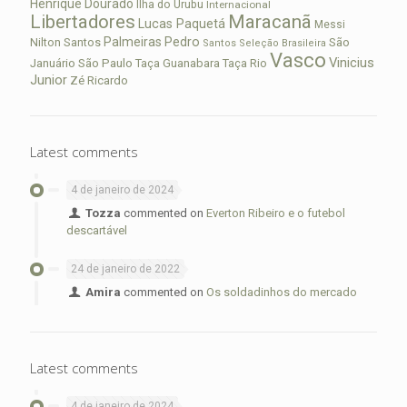
Henrique Dourado
Ilha do Urubu
Internacional
Libertadores
Maracanã
Lucas Paquetá
Messi
Palmeiras
Pedro
Nilton Santos
São
Santos
Seleção Brasileira
Vasco
Vinicius
São Paulo
Januário
Taça Guanabara
Taça Rio
Junior
Zé Ricardo
Latest comments
4 de janeiro de 2024
Tozza
commented on
Everton Ribeiro e o futebol
descartável
24 de janeiro de 2022
Amira
commented on
Os soldadinhos do mercado
Latest comments
4 de janeiro de 2024