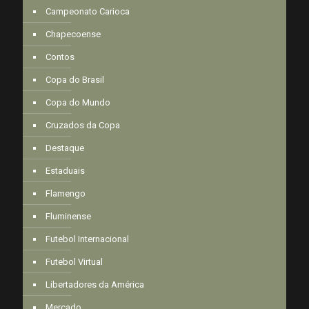
Campeonato Carioca
Chapecoense
Contos
Copa do Brasil
Copa do Mundo
Cruzados da Copa
Destaque
Estaduais
Flamengo
Fluminense
Futebol Internacional
Futebol Virtual
Libertadores da América
Mercado