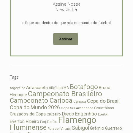
Assine Nossa
Newsletter
e fique por dentro do que rola no mundo do futebol
Assinar
Tags
Botafogo
Arrascaeta
Bruno
Atle´tico-MG
Argentina
Campeonato Brasileiro
Henrique
Campeonato Carioca
Copa do Brasil
Carioca
Copa do Mundo 2026
Corinthians
Copa Sul-Americana
Diego
Engenhão
Cruzados da Copa
Cruzeiro
Everton
Flamengo
Everton Ribeiro
Fla-Flu
Ferj
Fluminense
Gabigol
Grêmio
Guerrero
Futebol Virtual