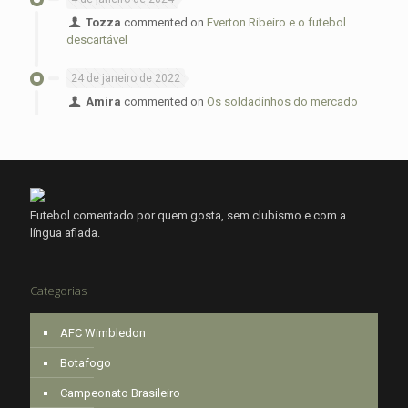
Tozza
commented on
Everton Ribeiro e o futebol
descartável
24 de janeiro de 2022
Amira
commented on
Os soldadinhos do mercado
Futebol comentado por quem gosta, sem clubismo e com a
língua afiada.
Categorias
AFC Wimbledon
Botafogo
Campeonato Brasileiro