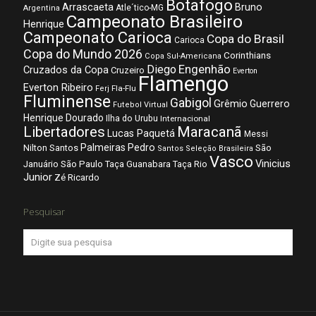
Botafogo
Arrascaeta
Bruno
Atle´tico-MG
Argentina
Campeonato Brasileiro
Henrique
Campeonato Carioca
Copa do Brasil
Carioca
Copa do Mundo 2026
Corinthians
Copa Sul-Americana
Diego
Engenhão
Cruzados da Copa
Cruzeiro
Everton
Flamengo
Everton Ribeiro
Fla-Flu
Ferj
Fluminense
Gabigol
Grêmio
Guerrero
Futebol Virtual
Henrique Dourado
Ilha do Urubu
Internacional
Libertadores
Maracanã
Lucas Paquetá
Messi
Palmeiras
Pedro
Nilton Santos
São
Santos
Seleção Brasileira
Vasco
Vinicius
São Paulo
Januário
Taça Guanabara
Taça Rio
Junior
Zé Ricardo
Pesquisar