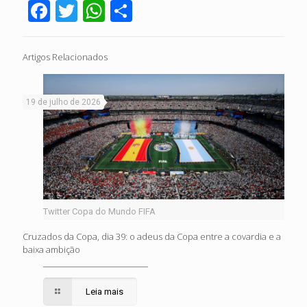
Facebook
Twitter
WhatsApp
Share
Artigos Relacionados
19 de julho de 2026
Twitter Copa do Mundo FIFA
Cruzados da Copa, dia 39: o adeus da Copa entre a covardia e a
baixa ambição
Leia mais