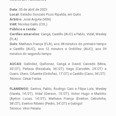
Data:
05 de abril de 2023
Local:
Estádio Gonzalo Pozo Ripalda, em Quito
Árbitro:
José Argote (VEN)
VAR:
Nicolas Gallo (COL)
Público e renda:
Cartões amarelos:
Cangá, Castillo (AUC) e Pablo, Vidal, Wesley
(FLA)
Gols:
Matheus França (FLA), aos 38 minutos do primeiro tempo
e Castillo (AUC), aos 12 minutos e Ordóñez (AUC), aos 39
minutos do segundo tempo
AUCAS:
Galíndez, Quiñonez, Cangá e David; Caicedo (Mina,
30’/2T), Perlaza (Rezabala, 36’/2T), Vega (Carcelén, 29’/2T) e
Cuero; Otero; Cifuente (Ordoñez, 17’/2T) e Castillo (Cano, 36’/2T)
Técnico: César Farías
FLAMENGO:
Santos, Pablo, Rodrigo Caio e Filipe Luís; Wesley
(Varela, 14’/2T), Vidal (Gerson, 15’/2T), Victor Hugo e Marinho
(Ayrton Lucas, 14’/2T); Matheus França (Everton Cebolinha,
38’/2T), Everton Ribeiro (Pedro, 34’/2T) e Gabigol
Técnico: Vitor Pereira