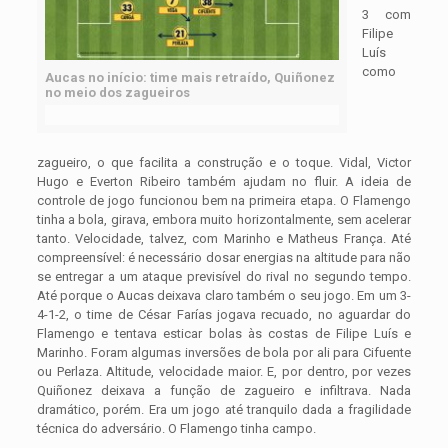
3 com
Filipe
Luís
como
Aucas no início: time mais retraído, Quiñonez
no meio dos zagueiros
zagueiro, o que facilita a construção e o toque. Vidal, Victor
Hugo e Everton Ribeiro também ajudam no fluir. A ideia de
controle de jogo funcionou bem na primeira etapa. O Flamengo
tinha a bola, girava, embora muito horizontalmente, sem acelerar
tanto. Velocidade, talvez, com Marinho e Matheus França. Até
compreensível: é necessário dosar energias na altitude para não
se entregar a um ataque previsível do rival no segundo tempo.
Até porque o Aucas deixava claro também o seu jogo. Em um 3-
4-1-2, o time de César Farías jogava recuado, no aguardar do
Flamengo e tentava esticar bolas às costas de Filipe Luís e
Marinho. Foram algumas inversões de bola por ali para Cifuente
ou Perlaza. Altitude, velocidade maior. E, por dentro, por vezes
Quiñonez deixava a função de zagueiro e infiltrava. Nada
dramático, porém. Era um jogo até tranquilo dada a fragilidade
técnica do adversário. O Flamengo tinha campo.