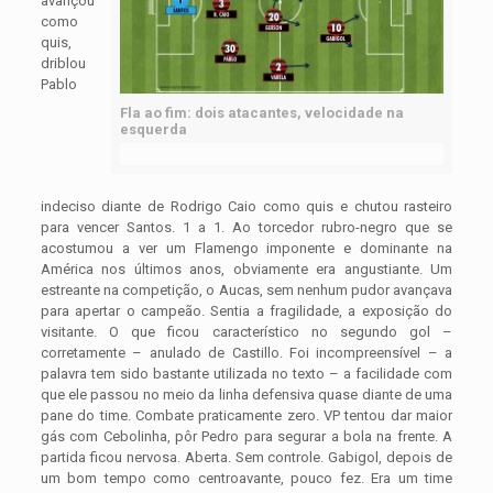
avançou
como
quis,
driblou
Pablo
Fla ao fim: dois atacantes, velocidade na
esquerda
indeciso diante de Rodrigo Caio como quis e chutou rasteiro
para vencer Santos. 1 a 1. Ao torcedor rubro-negro que se
acostumou a ver um Flamengo imponente e dominante na
América nos últimos anos, obviamente era angustiante. Um
estreante na competição, o Aucas, sem nenhum pudor avançava
para apertar o campeão. Sentia a fragilidade, a exposição do
visitante. O que ficou característico no segundo gol –
corretamente – anulado de Castillo. Foi incompreensível – a
palavra tem sido bastante utilizada no texto – a facilidade com
que ele passou no meio da linha defensiva quase diante de uma
pane do time. Combate praticamente zero. VP tentou dar maior
gás com Cebolinha, pôr Pedro para segurar a bola na frente. A
partida ficou nervosa. Aberta. Sem controle. Gabigol, depois de
um bom tempo como centroavante, pouco fez. Era um time