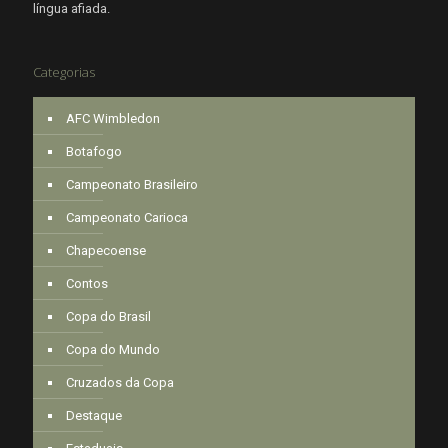
língua afiada.
Categorias
AFC Wimbledon
Botafogo
Campeonato Brasileiro
Campeonato Carioca
Chapecoense
Contos
Copa do Brasil
Copa do Mundo
Cruzados da Copa
Destaque