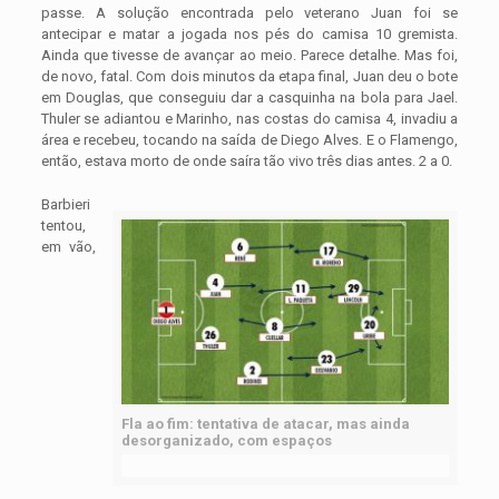
passe. A solução encontrada pelo veterano Juan foi se
antecipar e matar a jogada nos pés do camisa 10 gremista.
Ainda que tivesse de avançar ao meio. Parece detalhe. Mas foi,
de novo, fatal. Com dois minutos da etapa final, Juan deu o bote
em Douglas, que conseguiu dar a casquinha na bola para Jael.
Thuler se adiantou e Marinho, nas costas do camisa 4, invadiu a
área e recebeu, tocando na saída de Diego Alves. E o Flamengo,
então, estava morto de onde saíra tão vivo três dias antes. 2 a 0.
Barbieri
tentou,
em vão,
Fla ao fim: tentativa de atacar, mas ainda
desorganizado, com espaços