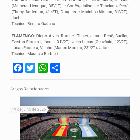
(Matheus Henrique, 35’/1T) e Cortês; Jailson e Thaciano; Pepê
(Thony Anderson, 41’/2T), Douglas e Marinho (Alisson, 31’/2T);
Jael
Técnico: Renato Gaúcho
FLAMENGO:
Diego Alves, Rodinei, Thuler, Juan e Renê; Cuellar;
Everton Ribeiro (Lincoln, 31’/2T), Jean Lucas (Geuvânio, 12’/2T),
Lucas Paquetá, Vitinho (Marlos Moreno, 23’/2T); Uribe
Técnico: Mauricio Barbieri
Facebook
Twitter
WhatsApp
Share
Artigos Relacionados
19 de julho de 2026