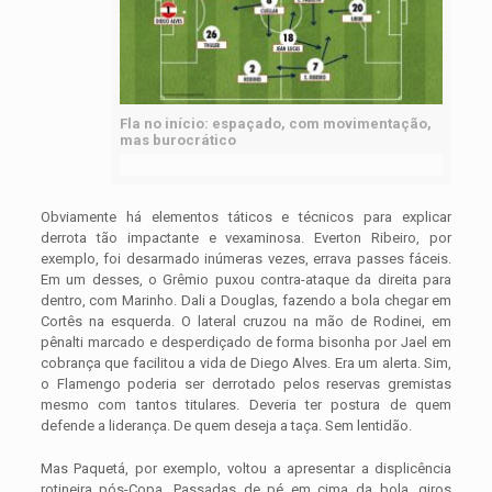
Fla no início: espaçado, com movimentação,
mas burocrático
Obviamente há elementos táticos e técnicos para explicar
derrota tão impactante e vexaminosa. Everton Ribeiro, por
exemplo, foi desarmado inúmeras vezes, errava passes fáceis.
Em um desses, o Grêmio puxou contra-ataque da direita para
dentro, com Marinho. Dali a Douglas, fazendo a bola chegar em
Cortês na esquerda. O lateral cruzou na mão de Rodinei, em
pênalti marcado e desperdiçado de forma bisonha por Jael em
cobrança que facilitou a vida de Diego Alves. Era um alerta. Sim,
o Flamengo poderia ser derrotado pelos reservas gremistas
mesmo com tantos titulares. Deveria ter postura de quem
defende a liderança. De quem deseja a taça. Sem lentidão.
Mas Paquetá, por exemplo, voltou a apresentar a displicência
rotineira pós-Copa. Passadas de pé em cima da bola, giros