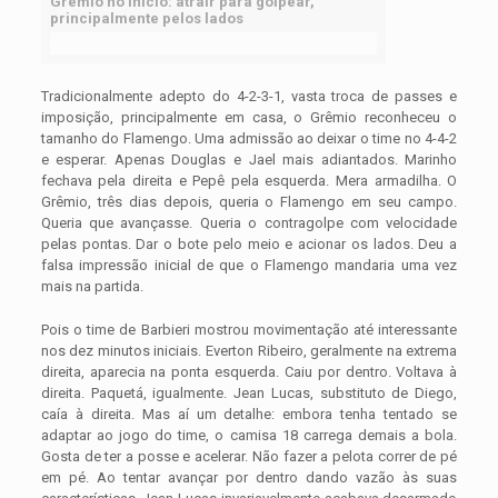
Grêmio no início: atrair para golpear,
principalmente pelos lados
Tradicionalmente adepto do 4-2-3-1, vasta troca de passes e
imposição, principalmente em casa, o Grêmio reconheceu o
tamanho do Flamengo. Uma admissão ao deixar o time no 4-4-2
e esperar. Apenas Douglas e Jael mais adiantados. Marinho
fechava pela direita e Pepê pela esquerda. Mera armadilha. O
Grêmio, três dias depois, queria o Flamengo em seu campo.
Queria que avançasse. Queria o contragolpe com velocidade
pelas pontas. Dar o bote pelo meio e acionar os lados. Deu a
falsa impressão inicial de que o Flamengo mandaria uma vez
mais na partida.
Pois o time de Barbieri mostrou movimentação até interessante
nos dez minutos iniciais. Everton Ribeiro, geralmente na extrema
direita, aparecia na ponta esquerda. Caiu por dentro. Voltava à
direita. Paquetá, igualmente. Jean Lucas, substituto de Diego,
caía à direita. Mas aí um detalhe: embora tenha tentado se
adaptar ao jogo do time, o camisa 18 carrega demais a bola.
Gosta de ter a posse e acelerar. Não fazer a pelota correr de pé
em pé. Ao tentar avançar por dentro dando vazão às suas