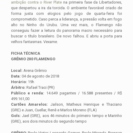
ambição contra o River Plate
na primeira fase da Libertadores,
que despertou a ira da torcida. O ambiente favorável criado de
forma justa com elogios pelo jogo de quarta-feira foi
comprometido. Caso perca a liderança, a pressão volta em fogo
alto no Ninho do Urubu. Uma vez mais, o Flamengo não
conseguiu fazer a leitura do panorama macro necessário para
buscar o título brasileiro. De novo falhou. E abriu a porta para
velhos fantasmas. Vexame.
FICHA TÉCNICA
GRÊMIO 2X0 FLAMENGO
Local:
Arena Grêmio
Data:
04 de agosto de 2018
Horário:
19h
Árbitro:
Rafael Traci (PR)
Público e renda:
14.649 pagantes / 16.588 presentes / R$
499.161,00
Cartões Amarelos:
Jailson, Matheus Henrique e Thaciano
(GRE) e Juan, Cuellar, Renê e Marlos Moreno (FLA)
Gols:
Jael (GRE), aos 46 minutos do primeiro tempo e Marinho
(GRE), aos dois minutos do segundo tempo
GRÊMIO:
Paulo Victor, Leonardo Gomes, Paulo Miranda, Bressan