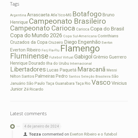
Tags
Botafogo
Arrascaeta
Bruno
Atle´tico-MG
Argentina
Campeonato Brasileiro
Henrique
Campeonato Carioca
Copa do Brasil
Carioca
Copa do Mundo 2026
Corinthians
Copa Sul-Americana
Diego
Engenhão
Cruzados da Copa
Cruzeiro
Everton
Flamengo
Everton Ribeiro
Fla-Flu
Ferj
Fluminense
Gabigol
Grêmio
Guerrero
Futebol Virtual
Henrique Dourado
Ilha do Urubu
Internacional
Libertadores
Maracanã
Lucas Paquetá
Messi
Palmeiras
Pedro
Nilton Santos
São
Santos
Seleção Brasileira
Vasco
Vinicius
São Paulo
Januário
Taça Guanabara
Taça Rio
Junior
Zé Ricardo
Latest comments
4 de janeiro de 2024
Tozza
commented on
Everton Ribeiro e o futebol