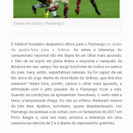
(Gilvan de Souza / Flamengo)
O futebol brasileiro despertou olhos para o Flamengo
no duelo
de quarta-feira para o Grêmio
. Se antes a liderança do
campeonato nacional não era digna de um olhar mais apurado,
o fato de se impôr em plena Arena e empurrar o campeão da
América em seu campo fez surgir holofotes de todos os cantos
do país. Gera, então, expectativas naturais. Se foi capaz de ser
tão dono do jogo diante do time titular do Grêmio, que dirá dos
reservas? Nesta hora, porém, carece o olhar mais apurado, a
intimidade com o jeito peculiar de o Flamengo tocar a vida.
Quando as condições se apresentam favoráveis, o vento está a
favor, a tempestade chega. Do céu ao inferno. Bastaram menos
de três dias. Apático, sonolento, quase desinteressado. Um
Flamengo às avessas e às voltas com os fantasmas de 2017 em
Porto Alegre e, uma vez mais, arriscou a liderança em uma
vexaminosa derrota de 2 a 0 diante do expressinho gremista.