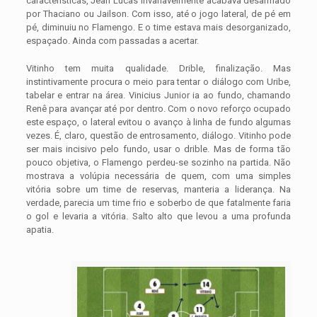
características, Jean Lucas invariavelmente acabava desarmado
por Thaciano ou Jailson. Com isso, até o jogo lateral, de pé em
pé, diminuiu no Flamengo. E o time estava mais desorganizado,
espaçado. Ainda com passadas a acertar.
Vitinho tem muita qualidade. Drible, finalização. Mas
instintivamente procura o meio para tentar o diálogo com Uribe,
tabelar e entrar na área. Vinicius Junior ia ao fundo, chamando
Renê para avançar até por dentro. Com o novo reforço ocupado
este espaço, o lateral evitou o avanço à linha de fundo algumas
vezes. É, claro, questão de entrosamento, diálogo. Vitinho pode
ser mais incisivo pelo fundo, usar o drible. Mas de forma tão
pouco objetiva, o Flamengo perdeu-se sozinho na partida. Não
mostrava a volúpia necessária de quem, com uma simples
vitória sobre um time de reservas, manteria a liderança. Na
verdade, parecia um time frio e soberbo de que fatalmente faria
o gol e levaria a vitória. Salto alto que levou a uma profunda
apatia.