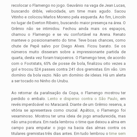
recolocar o Flamengo no jogo. Geuvânio na vaga de Jean Lucas,
buscando drible, velocidade, um time mais agudo. Sacou
Vitinho e colocou Marlos Moreno pela esquerda. Ao fim, Lincoln
no lugar de Everton Ribeiro, buscando maior presença na área. O
Grêmio não se intimidou. Fechou ainda mais os espaços,
chamou o Flamengo e se viu confortável na Arena. Renato
manteve o posicionamento do time. Teve boas chances, como
chute de Pepê salvo por Diego Alves. Ficou barato. Se os
números muito disseram sobre a impressionante partida de
quarta, desta vez foram traiçoeiros. O Flamengo teve, de acordo
com o Footstats, 65% de posse de bola, finalizou oito vezes a
gol e trocou 524 passes contra 241 dos gremistas. Em vão. Um
domínio da bola vazio. Não um domínio de ideias. Há um alerta
a ser tocado no Ninho do Urubu.
Ao retornar da paralisação da Copa, o Flamengo mostrou ter
perdido o embalo.
Lento e disperso contra o São Paulo
, em
revés imperdoável no Maracanã. Diante de um Grêmio reserva, a
vitória se apresentava como crucial. Apático, o Flamengo foi
vexaminoso. Mostrou ter uma ideia de jogo amadurecida, mas
não uma postura. Em nada lembrou o time que deixou a alma em
campo para empatar o jogo na bacia das almas contra os
titulares gremistas três dias antes. Em tudo lembrou o
time sem