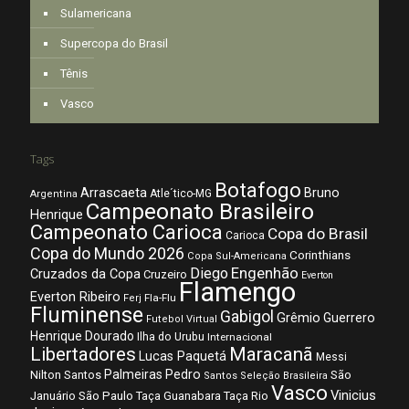
Sulamericana
Supercopa do Brasil
Tênis
Vasco
Tags
Botafogo
Arrascaeta
Bruno
Atle´tico-MG
Argentina
Campeonato Brasileiro
Henrique
Campeonato Carioca
Copa do Brasil
Carioca
Copa do Mundo 2026
Corinthians
Copa Sul-Americana
Diego
Engenhão
Cruzados da Copa
Cruzeiro
Everton
Flamengo
Everton Ribeiro
Fla-Flu
Ferj
Fluminense
Gabigol
Grêmio
Guerrero
Futebol Virtual
Henrique Dourado
Ilha do Urubu
Internacional
Libertadores
Maracanã
Lucas Paquetá
Messi
Palmeiras
Pedro
Nilton Santos
São
Santos
Seleção Brasileira
Vasco
Vinicius
São Paulo
Januário
Taça Guanabara
Taça Rio