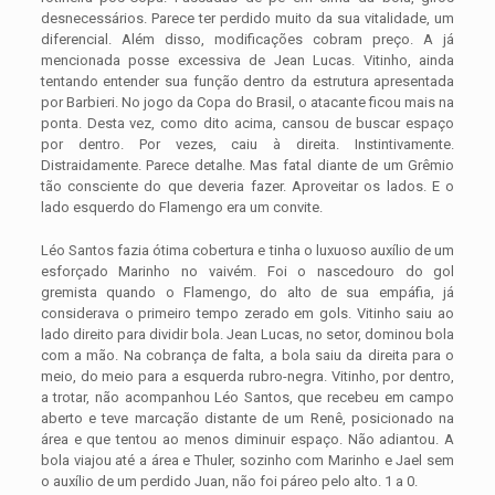
desnecessários. Parece ter perdido muito da sua vitalidade, um
diferencial. Além disso, modificações cobram preço. A já
mencionada posse excessiva de Jean Lucas. Vitinho, ainda
tentando entender sua função dentro da estrutura apresentada
por Barbieri. No jogo da Copa do Brasil, o atacante ficou mais na
ponta. Desta vez, como dito acima, cansou de buscar espaço
por dentro. Por vezes, caiu à direita. Instintivamente.
Distraidamente. Parece detalhe. Mas fatal diante de um Grêmio
tão consciente do que deveria fazer. Aproveitar os lados. E o
lado esquerdo do Flamengo era um convite.
Léo Santos fazia ótima cobertura e tinha o luxuoso auxílio de um
esforçado Marinho no vaivém. Foi o nascedouro do gol
gremista quando o Flamengo, do alto de sua empáfia, já
considerava o primeiro tempo zerado em gols. Vitinho saiu ao
lado direito para dividir bola. Jean Lucas, no setor, dominou bola
com a mão. Na cobrança de falta, a bola saiu da direita para o
meio, do meio para a esquerda rubro-negra. Vitinho, por dentro,
a trotar, não acompanhou Léo Santos, que recebeu em campo
aberto e teve marcação distante de um Renê, posicionado na
área e que tentou ao menos diminuir espaço. Não adiantou. A
bola viajou até a área e Thuler, sozinho com Marinho e Jael sem
o auxílio de um perdido Juan, não foi páreo pelo alto. 1 a 0.