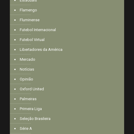
Estaduais
Flamengo
Fluminense
Futebol Internacional
Futebol Virtual
Libertadores da América
Mercado
Notícias
Opinião
Oxford United
Palmeiras
Primeira Liga
Seleção Brasileira
Série A