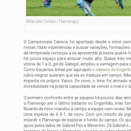
(Marcelo Cortes / Flamengo)
O Campeonato Carioca foi apontado desde o início como
mexer, fazer experiências e buscar variações, formações
da temporada começou a se apresentar já nesta quarta-feir
há pouco espaço para arriscar muito alto. Quase três m
vitória de 1 a 0, gol de Gabigol, ampliou a vantagem par
Como traçamos linhas por aqui após
o clássico do Engen
rubro-negros queiram que ela se traduza em campo. Não 
impacta no próprio Vasco. De novo, o time foi armado
incredulidade na própria capacidade de vencer o rival e ir à 
O primeiro confronto entre as equipes há poucos dias ain
o Flamengo até o último instante no Engenhão, mas tomb
Ricardo de novo mandou a campo a equipe com receio. Mui
Uma espécie de 6-3-1, de novo. Com um minuto de jogo
impedir o Flamengo de explorar o fundo do campo. Os qu
apoio pelos lados de Gabriel Pec e Weverton. Zé Gabriel 
tentativa de forçar o Flamengo a buscar os lados obstruíd