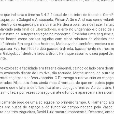
que indicava o time no 3-4-2-1 usual de seu início de trabalho. Com E
ataque, com Gabigol e Arrascaeta. Willian Arão e Andreas como volant
entro, da esquerda para a direita. Perdeu a bola, teve de fazer falta 
 Marcado pela
final da Libertadores
, o erro no Engenhão e o peso de
or instinto de autopreservação no momento. Emendar uma sequência 
riscar lances como passes agudos com cinco minutos de clássico deci
deficiência. Em seguida a Andreas, Matheuzinho também recebeu o c
eajustou. Everton Ribeiro deu passos à direita, basicamente no me
Gabigol, por dentro e lado. E Bruno Henrique assumiu o seu papel de a
ante.
 explosão e facilidade em fazer a diagonal, caindo do lado para dent
es avançado diante de um rival tão recuado. Matheuzinho, do outro la
tentar esgarçar a defesa vascaína. O Flamengo buscava criar os espaç
irados, Filipe Luís ficou ainda mais à vontade do que em outros jog
ro que o lateral de ofício fica alheio do jogo ofensivo. Ao contrário. Fi
sim o fez e por vezes conseguiu ir até o fundo e aparecer na área com
sicamente jogo de uma só equipe no primeiro tempo. O Flamengo alt
dos em busca de espaço e do fundo do campo negado pelo Vasco
to dos três zagueiros, David Luiz mostra imponência. Desarma, antec