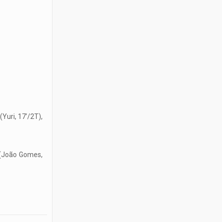
Yuri, 17’/2T),
a (João Gomes,