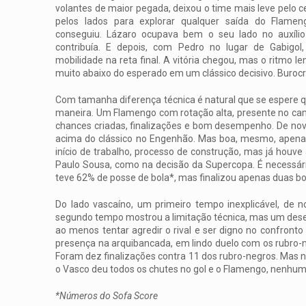
volantes de maior pegada, deixou o time mais leve pelo c
pelos lados para explorar qualquer saída do Flamen
conseguiu. Lázaro ocupava bem o seu lado no auxílio
contribuía. E depois, com Pedro no lugar de Gabigo
mobilidade na reta final. A vitória chegou, mas o ritmo 
muito abaixo do esperado em um clássico decisivo. Burocr
Com tamanha diferença técnica é natural que se esper
maneira. Um Flamengo com rotação alta, presente no cam
chances criadas, finalizações e bom desempenho. De novo
acima do clássico no Engenhão. Mas boa, mesmo, apena
início de trabalho, processo de construção, mas já houv
Paulo Sousa, como na decisão da Supercopa. É necessár
teve 62% de posse de bola*, mas finalizou apenas duas bol
Do lado vascaíno, um primeiro tempo inexplicável, de
segundo tempo mostrou a limitação técnica, mas um de
ao menos tentar agredir o rival e ser digno no confron
presença na arquibancada, em lindo duelo com os rubro-n
Foram dez finalizações contra 11 dos rubro-negros. Mas n
o Vasco deu todos os chutes no gol e o Flamengo, nenhum.
*Números do Sofa Score