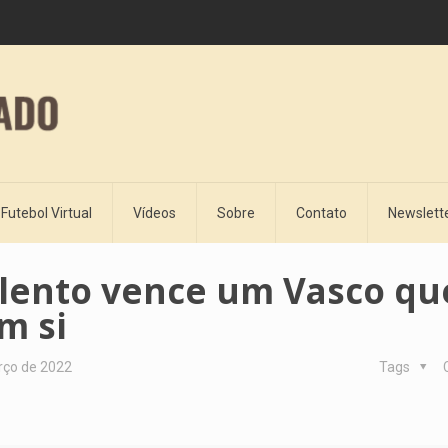
Futebol Virtual
Vídeos
Sobre
Contato
Newslett
lento vence um Vasco qu
m si
rço de 2022
Tags