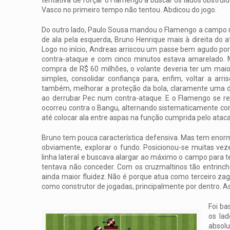
Vasco no primeiro tempo não tentou. Abdicou do jogo.
Do outro lado, Paulo Sousa mandou o Flamengo a campo no 
de ala pela esquerda, Bruno Henrique mais à direita do 
Logo no início, Andreas arriscou um passe bem agudo por d
contra-ataque e com cinco minutos estava amarelado.
compra de R$ 60 milhões, o volante deveria ter um mai
simples, consolidar confiança para, enfim, voltar a ar
também, melhorar a proteção da bola, claramente uma 
ao derrubar Pec num contra-ataque. E o Flamengo se r
ocorreu contra o Bangu, alternando sistematicamente com 
até colocar ala entre aspas na função cumprida pelo atac
Bruno tem pouca característica defensiva. Mas tem enorme
obviamente, explorar o fundo. Posicionou-se muitas vez
linha lateral e buscava alargar ao máximo o campo para 
tentava não conceder. Com os cruzmaltinos tão entrinche
ainda maior fluidez. Não é porque atua como terceiro zaguei
como construtor de jogadas, principalmente por dentro. As
Foi ba
os la
absolu