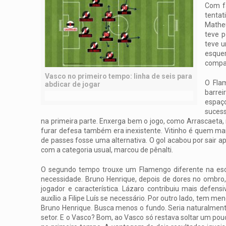
Com fa
tenta
Matheu
teve p
teve u
esque
compan
Vasco no primeiro tempo: linha de seis para
O Flam
abdicar de jogar
barrei
espaç
sucess
na primeira parte. Enxerga bem o jogo, como Arrascaeta,
furar defesa também era inexistente. Vitinho é quem mais
de passes fosse uma alternativa. O gol acabou por sair a
com a categoria usual, marcou de pênalti.
O segundo tempo trouxe um Flamengo diferente na es
necessidade. Bruno Henrique, depois de dores no ombro
jogador e característica. Lázaro contribuiu mais defen
auxílio a Filipe Luís se necessário. Por outro lado, tem m
Bruno Henrique. Busca menos o fundo. Seria naturalmen
setor. E o Vasco? Bom, ao Vasco só restava soltar um pou