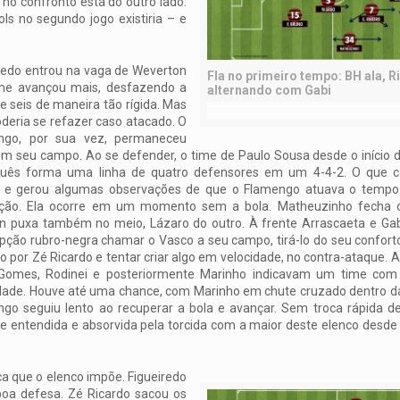
no confronto está do outro lado.
ls no segundo jogo existiria – e
redo entrou na vaga de Weverton
Fla no primeiro tempo: BH ala, R
ime avançou mais, desfazendo a
alternando com Gabi
de seis de maneira tão rígida. Mas
deria se refazer caso atacado. O
ngo, por sua vez, permaneceu
m seu campo. Ao se defender, o time de Paulo Sousa desde o início d
guês forma uma linha de quatro defensores em um 4-4-2. O que co
, e gerou algumas observações de que o Flamengo atuava o tempo 
ção. Ela ocorre em um momento sem a bola. Matheuzinho fecha o l
n puxa também no meio, Lázaro do outro. À frente Arrascaeta e Gab
ção rubro-negra chamar o Vasco a seu campo, tirá-lo do seu conforto
 por Zé Ricardo e tentar criar algo em velocidade, no contra-ataque. 
Gomes, Rodinei e posteriormente Marinho indicavam um time com 
dade. Houve até uma chance, com Marinho em chute cruzado dentro da 
go seguiu lento ao recuperar a bola e avançar. Sem troca rápida d
de entendida e absorvida pela torcida com a maior deste elenco desde
ca que o elenco impõe. Figueiredo
oa defesa. Zé Ricardo sacou os