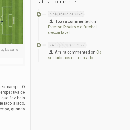
Latest comments
4 de janeiro de 2024
Tozza
commented on
Everton Ribeiro e o futebol
descartável
24 de janeiro de 2022
ás, Lázaro
Amira
commented on
Os
soldadinhos do mercado
 seu campo. O
erspectiva de
 que fez bela
e lado a lado.
 tempo, quando