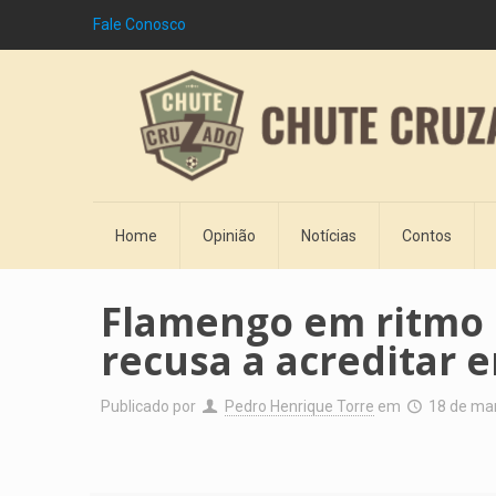
Fale Conosco
Home
Opinião
Notícias
Contos
Flamengo em ritmo 
recusa a acreditar e
Publicado por
Pedro Henrique Torre
em
18 de ma