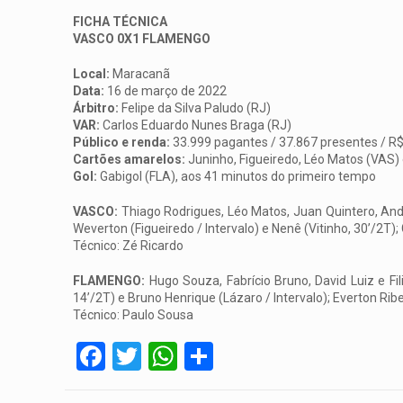
FICHA TÉCNICA
VASCO 0X1 FLAMENGO
Local:
Maracanã
Data:
16 de março de 2022
Árbitro:
Felipe da Silva Paludo (RJ)
VAR:
Carlos Eduardo Nunes Braga (RJ)
Público e renda:
33.999 pagantes / 37.867 presentes / R$
Cartões amarelos:
Juninho, Figueiredo, Léo Matos (VAS)
Gol:
Gabigol (FLA), aos 41 minutos do primeiro tempo
VASCO:
Thiago Rodrigues, Léo Matos, Juan Quintero, Ander
Weverton (Figueiredo / Intervalo) e Nenê (Vitinho, 30’/2T);
Técnico: Zé Ricardo
FLAMENGO:
Hugo Souza, Fabrício Bruno, David Luiz e Fil
14’/2T) e Bruno Henrique (Lázaro / Intervalo); Everton Rib
Técnico: Paulo Sousa
Facebook
Twitter
WhatsApp
Share