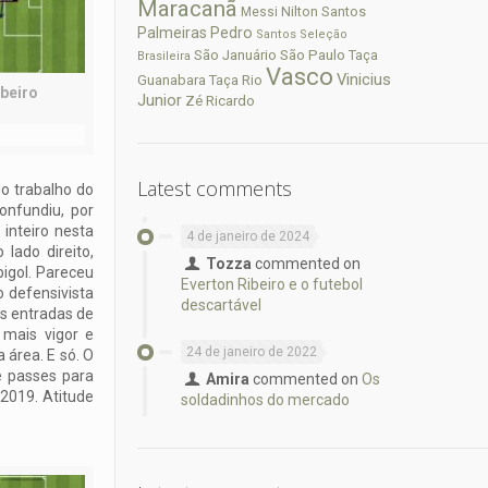
Maracanã
Nilton Santos
Messi
Palmeiras
Pedro
Santos
Seleção
São Paulo
São Januário
Taça
Brasileira
Vasco
Vinicius
Guanabara
Taça Rio
ibeiro
Junior
Zé Ricardo
Latest comments
o trabalho do
nfundiu, por
inteiro nesta
4 de janeiro de 2024
ado direito,
Tozza
commented on
igol. Pareceu
Everton Ribeiro e o futebol
 defensivista
descartável
As entradas de
mais vigor e
24 de janeiro de 2022
área. E só. O
e passes para
Amira
commented on
Os
 2019. Atitude
soldadinhos do mercado