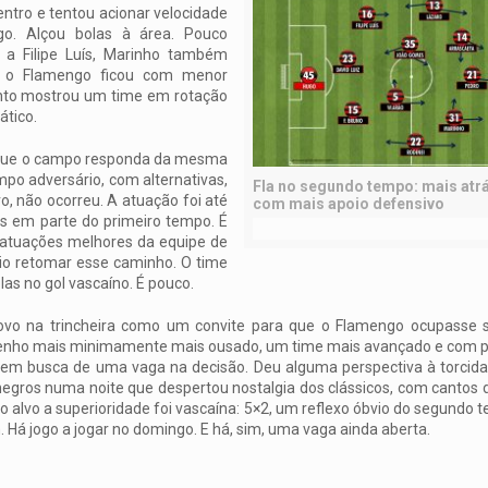
entro e tentou acionar velocidade
go. Alçou bolas à área. Pouco
 a Filipe Luís, Marinho também
l, o Flamengo ficou com menor
lento mostrou um time em rotação
ático.
e que o campo responda da mesma
po adversário, com alternativas,
Fla no segundo tempo: mais atr
, não ocorreu. A atuação foi até
com mais apoio defensivo
s em parte do primeiro tempo. É
e atuações melhores da equipe de
io retomar esse caminho. O time
as no gol vascaíno. É pouco.
 novo na trincheira como um convite para que o Flamengo ocupasse
senho mais minimamente mais ousado, um time mais avançado e com p
to em busca de uma vaga na decisão. Deu alguma perspectiva à torcida
egros numa noite que despertou nostalgia dos clássicos, com cantos d
o alvo a superioridade foi vascaína: 5×2, um reflexo óbvio do segundo
 Há jogo a jogar no domingo. E há, sim, uma vaga ainda aberta.