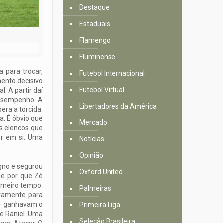
Destaque
Estaduais
Flamengo
Fluminense
 para trocar,
Futebol Internacional
mento decisivo
Futebol Virtual
. A partir daí
desempenho. A
Libertadores da América
era a torcida.
a. É óbvio que
Mercado
s elencos que
er em si. Uma
Notícias
Opinião
igno e segurou
Oxford United
ue por que Zé
rimeiro tempo.
Palmeiras
ovamente para
 – ganhavam o
Primeira Liga
de Raniel. Uma
Seleção Brasileira
gar. Atacar. O