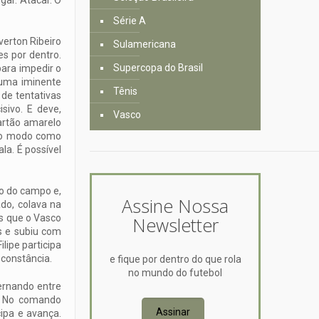
Série A
verton Ribeiro
Sulamericana
es por dentro.
Supercopa do Brasil
para impedir o
 uma iminente
Tênis
de tentativas
sivo. E deve,
Vasco
artão amarelo
smo modo como
la. É possível
ro do campo e,
Assine Nossa
do, colava na
os que o Vasco
Newsletter
os e subiu com
lipe participa
 constância.
e fique por dentro do que rola
no mundo do futebol
ernando entre
. No comando
Assinar
ipa e avança.