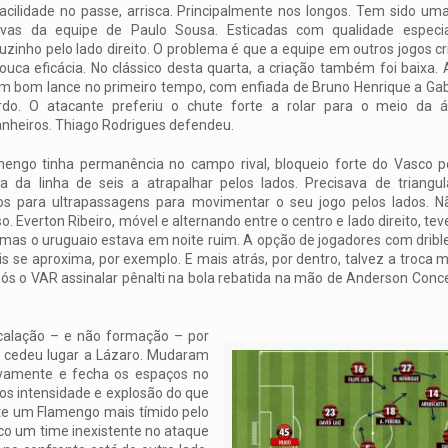
cilidade no passe, arrisca. Principalmente nos longos. Tem sido um
tivas da equipe de Paulo Sousa. Esticadas com qualidade especi
zinho pelo lado direito. O problema é que a equipe em outros jogos c
ouca eficácia. No clássico desta quarta, a criação também foi baixa. A
m bom lance no primeiro tempo, com enfiada de Bruno Henrique a Gabi
rdo. O atacante preferiu o chute forte a rolar para o meio da á
heiros. Thiago Rodrigues defendeu.
engo tinha permanência no campo rival, bloqueio forte do Vasco p
ra da linha de seis a atrapalhar pelos lados. Precisava de triangul
os para ultrapassagens para movimentar o seu jogo pelos lados. N
o. Everton Ribeiro, móvel e alternando entre o centro e lado direito, te
 mas o uruguaio estava em noite ruim. A opção de jogadores com dribl
 se aproxima, por exemplo. E mais atrás, por dentro, talvez a troca 
pós o VAR assinalar pênalti na bola rebatida na mão de Anderson Conce
calação – e não formação – por
, cedeu lugar a Lázaro. Mudaram
sivamente e fecha os espaços no
enos intensidade e explosão do que
te um Flamengo mais tímido pelo
co um time inexistente no ataque