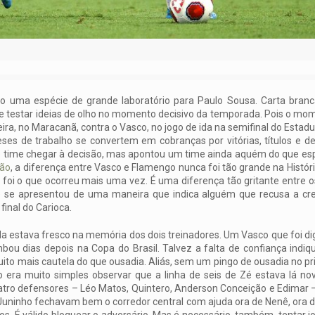
 uma espécie de grande laboratório para Paulo Sousa. Carta branca
 e testar ideias de olho no momento decisivo da temporada. Pois o mo
a, no Maracanã, contra o Vasco, no jogo de ida na semifinal do Estadual
eses de trabalho se convertem em cobranças por vitórias, títulos e 
a o time chegar à decisão, mas apontou um time ainda aquém do que esp
hão
, a diferença entre Vasco e Flamengo nunca foi tão grande na Históri
foi o que ocorreu mais uma vez. É uma diferença tão gritante entre o
 e se apresentou de uma maneira que indica alguém que recusa a cr
final do Carioca.
da estava fresco na memória dos dois treinadores. Um Vasco que foi d
ou dias depois na Copa do Brasil. Talvez a falta de confiança indiq
to mais cautela do que ousadia. Aliás, sem um pingo de ousadia no p
 era muito simples observar que a linha de seis de Zé estava lá n
atro defensores – Léo Matos, Quintero, Anderson Conceição e Edimar
e Juninho fechavam bem o corredor central com ajuda ora de Nenê, ora 
os. É válido bloquear o adversário. Mas é necessário, também, tentar jo