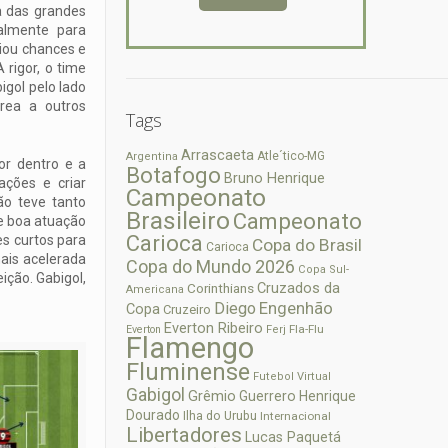
a das grandes
almente para
riou chances e
 rigor, o time
gol pelo lado
rea a outros
Tags
Arrascaeta
Atle´tico-MG
Argentina
or dentro e a
Botafogo
Bruno Henrique
ações e criar
Campeonato
ão teve tanto
Brasileiro
Campeonato
ve boa atuação
Carioca
es curtos para
Copa do Brasil
Carioca
mais acelerada
Copa do Mundo 2026
Copa Sul-
ição. Gabigol,
Cruzados da
Corinthians
Americana
Diego
Engenhão
Copa
Cruzeiro
Everton Ribeiro
Fla-Flu
Everton
Ferj
Flamengo
Fluminense
Futebol Virtual
Gabigol
Grêmio
Guerrero
Henrique
Dourado
Ilha do Urubu
Internacional
Libertadores
Lucas Paquetá