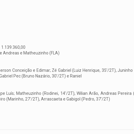
 1.139.360,00
 e Andreas e Matheuzinho (FLA)
son Conceição e Edimar; Zé Gabriel (Luiz Henrique, 35’/2T), Juninho (
 Gabriel Pec (Bruno Nazário, 30’/2T) e Raniel
ipe Luís; Matheuzinho (Rodinei, 14’/2T), Wilian Arão, Andreas Pereir
eiro (Marinho, 27’/2T), Arrascaeta e Gabigol (Pedro, 37’/2T)