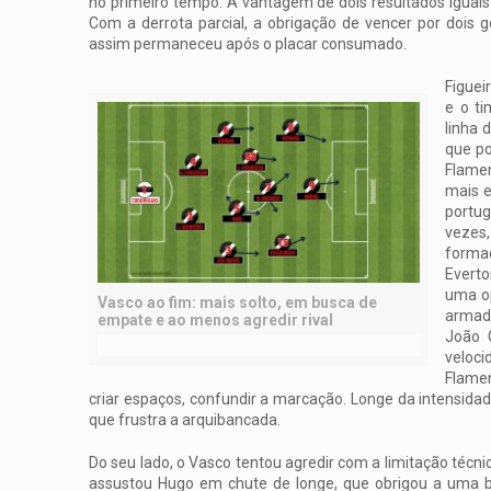
no primeiro tempo. A vantagem de dois resultados iguais 
Com a derrota parcial, a obrigação de vencer por dois go
assim permaneceu após o placar consumado.
Figuei
e o t
linha 
que po
Flame
mais e
portu
vezes
forma
Everto
uma op
Vasco ao fim: mais solto, em busca de
armado
empate e ao menos agredir rival
João 
veloci
Flamen
criar espaços, confundir a marcação. Longe da intensida
que frustra a arquibancada.
Do seu lado, o Vasco tentou agredir com a limitação técni
assustou Hugo em chute de longe, que obrigou a uma b