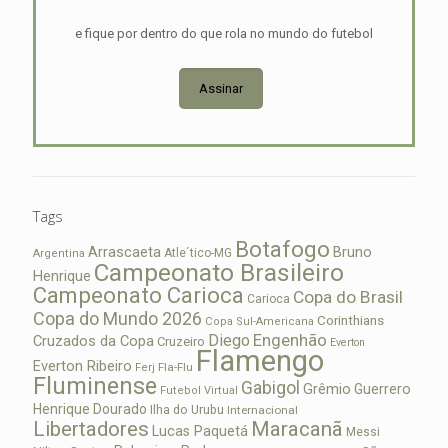
e fique por dentro do que rola no mundo do futebol
Assinar
Tags
Botafogo
Arrascaeta
Bruno
Atle´tico-MG
Argentina
Campeonato Brasileiro
Henrique
Campeonato Carioca
Copa do Brasil
Carioca
Copa do Mundo 2026
Corinthians
Copa Sul-Americana
Diego
Engenhão
Cruzados da Copa
Cruzeiro
Everton
Flamengo
Everton Ribeiro
Fla-Flu
Ferj
Fluminense
Gabigol
Grêmio
Guerrero
Futebol Virtual
Henrique Dourado
Ilha do Urubu
Internacional
Libertadores
Maracanã
Lucas Paquetá
Messi