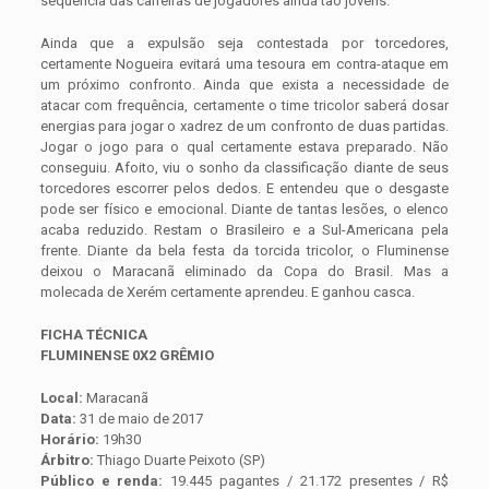
sequência das carreiras de jogadores ainda tão jovens.
Ainda que a expulsão seja contestada por torcedores,
certamente Nogueira evitará uma tesoura em contra-ataque em
um próximo confronto. Ainda que exista a necessidade de
atacar com frequência, certamente o time tricolor saberá dosar
energias para jogar o xadrez de um confronto de duas partidas.
Jogar o jogo para o qual certamente estava preparado. Não
conseguiu. Afoito, viu o sonho da classificação diante de seus
torcedores escorrer pelos dedos. E entendeu que o desgaste
pode ser físico e emocional. Diante de tantas lesões, o elenco
acaba reduzido. Restam o Brasileiro e a Sul-Americana pela
frente. Diante da bela festa da torcida tricolor, o Fluminense
deixou o Maracanã eliminado da Copa do Brasil. Mas a
molecada de Xerém certamente aprendeu. E ganhou casca.
FICHA TÉCNICA
FLUMINENSE 0X2 GRÊMIO
Local:
Maracanã
Data:
31 de maio de 2017
Horário:
19h30
Árbitro:
Thiago Duarte Peixoto (SP)
Público e renda:
19.445 pagantes / 21.172 presentes / R$