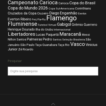
Campeonato Carioca
Copa do Brasil
Carioca
Copa do Mundo 2026
Corinthians
Copa Sul-Americana
Diego
Engenhão
Cruzados da Copa
Cruzeiro
Everton
Flamengo
Everton Ribeiro
Fla-Flu
Ferj
Fluminense
Gabigol
Grêmio
Guerrero
Futebol Virtual
Henrique Dourado
Ilha do Urubu
Internacional
Libertadores
Maracanã
Lucas Paquetá
Messi
Palmeiras
Pedro
Nilton Santos
São
Santos
Seleção Brasileira
Vasco
Vinicius
São Paulo
Januário
Taça Guanabara
Taça Rio
Junior
Zé Ricardo
Pesquisar