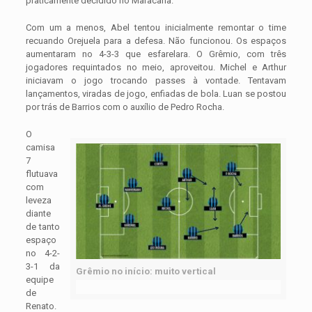
praticamente decidido no Maracanã.
Com um a menos, Abel tentou inicialmente remontar o time
recuando Orejuela para a defesa. Não funcionou. Os espaços
aumentaram no 4-3-3 que esfarelara. O Grêmio, com três
jogadores requintados no meio, aproveitou. Michel e Arthur
iniciavam o jogo trocando passes à vontade. Tentavam
lançamentos, viradas de jogo, enfiadas de bola. Luan se postou
por trás de Barrios com o auxílio de Pedro Rocha.
O
camisa
7
flutuava
com
leveza
diante
de tanto
espaço
no 4-2-
3-1 da
Grêmio no início: muito vertical
equipe
de
Renato.