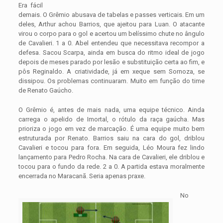
Era fácil
demais. O Grêmio abusava de tabelas e passes verticais. Em um
deles, Arthur achou Barrios, que ajeitou para Luan. O atacante
virou o corpo para o gol e acertou um belíssimo chute no ângulo
de Cavalieri. 1 a 0. Abel entendeu que necessitava recompor a
defesa. Sacou Scarpa, ainda em busca do ritmo ideal de jogo
depois de meses parado por lesão e substituição certa ao fim, e
pôs Reginaldo. A criatividade, já em xeque sem Sornoza, se
dissipou. Os problemas continuaram. Muito em função do time
de Renato Gaúcho.
O Grêmio é, antes de mais nada, uma equipe técnico. Ainda
carrega o apelido de Imortal, o rótulo da raça gaúcha. Mas
prioriza o jogo em vez de marcação. É uma equipe muito bem
estruturada por Renato. Barrios saiu na cara do gol, driblou
Cavalieri e tocou para fora. Em seguida, Léo Moura fez lindo
lançamento para Pedro Rocha. Na cara de Cavalieri, ele driblou e
tocou para o fundo da rede. 2 a 0. A partida estava moralmente
encerrada no Maracanã. Seria apenas praxe.
No