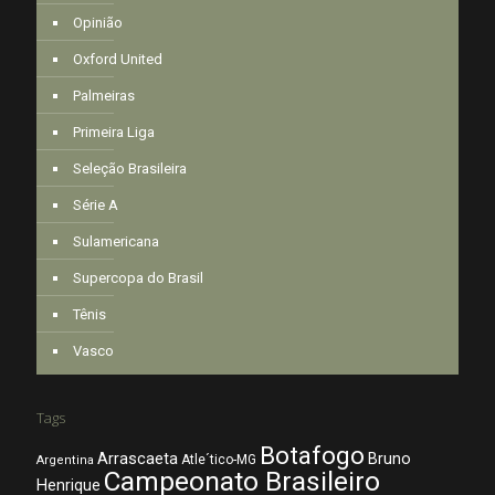
Opinião
Oxford United
Palmeiras
Primeira Liga
Seleção Brasileira
Série A
Sulamericana
Supercopa do Brasil
Tênis
Vasco
Tags
Botafogo
Arrascaeta
Bruno
Atle´tico-MG
Argentina
Campeonato Brasileiro
Henrique