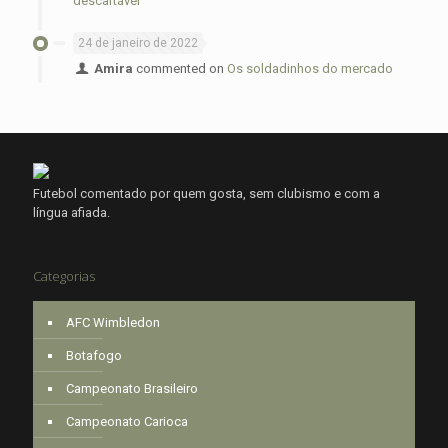
descartável
24 de janeiro de 2022
Amira
commented on
Os soldadinhos do mercado
Futebol comentado por quem gosta, sem clubismo e com a
língua afiada.
Categorias
AFC Wimbledon
Botafogo
Campeonato Brasileiro
Campeonato Carioca