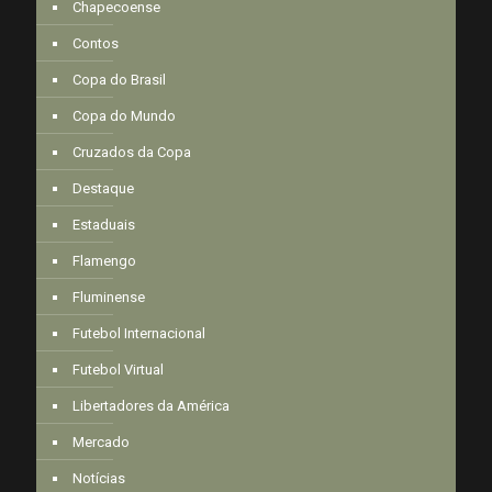
Chapecoense
Contos
Copa do Brasil
Copa do Mundo
Cruzados da Copa
Destaque
Estaduais
Flamengo
Fluminense
Futebol Internacional
Futebol Virtual
Libertadores da América
Mercado
Notícias