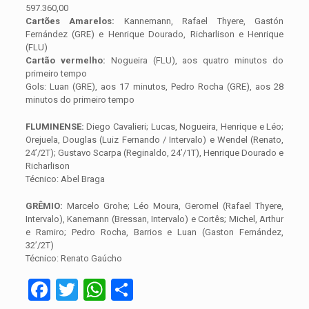
597.360,00
Cartões Amarelos:
Kannemann, Rafael Thyere, Gastón
Fernández (GRE) e Henrique Dourado, Richarlison e Henrique
(FLU)
Cartão vermelho:
Nogueira (FLU), aos quatro minutos do
primeiro tempo
Gols: Luan (GRE), aos 17 minutos, Pedro Rocha (GRE), aos 28
minutos do primeiro tempo
FLUMINENSE:
Diego Cavalieri; Lucas, Nogueira, Henrique e Léo;
Orejuela, Douglas (Luiz Fernando / Intervalo) e Wendel (Renato,
24’/2T); Gustavo Scarpa (Reginaldo, 24’/1T), Henrique Dourado e
Richarlison
Técnico: Abel Braga
GRÊMIO:
Marcelo Grohe; Léo Moura, Geromel (Rafael Thyere,
Intervalo), Kanemann (Bressan, Intervalo) e Cortês; Michel, Arthur
e Ramiro; Pedro Rocha, Barrios e Luan (Gaston Fernández,
32’/2T)
Técnico: Renato Gaúcho
Facebook
Twitter
WhatsApp
Share