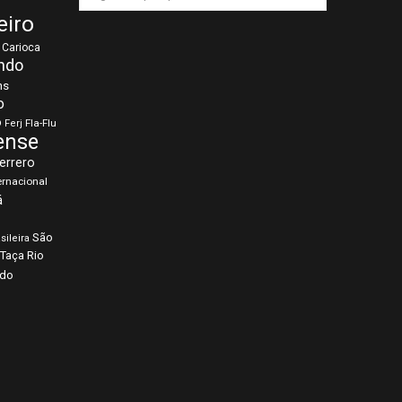
eiro
Carioca
ndo
ns
o
o
Fla-Flu
Ferj
ense
errero
ernacional
á
São
sileira
Taça Rio
rdo