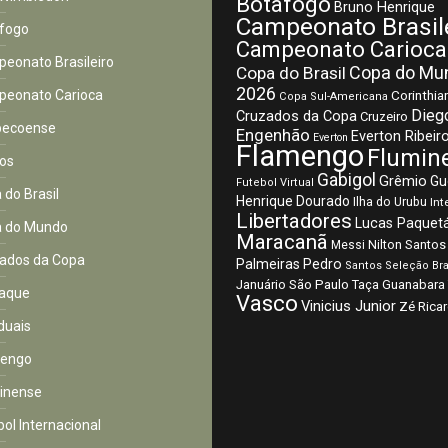
Botafogo
Bruno Henrique
Campeonato Brasil
fogo
Campeonato Carioca
eonato Brasileiro
Copa do Mu
Copa do Brasil
2026
eonato Carioca
Corinthia
Copa Sul-Americana
Dieg
Cruzados da Copa
Cruzeiro
pecoense
Engenhão
Everton Ribeir
Everton
Flamengo
Flumin
os
Gabigol
Grêmio
Gu
Futebol Virtual
 do Brasil
Henrique Dourado
Ilha do Urubu
Int
Libertadores
Lucas Paquet
 do Mundo
Maracanã
Nilton Santos
Messi
ados da Copa
Palmeiras
Pedro
Santos
Seleção Bra
São Paulo
Januário
Taça Guanabara
aque
Vasco
Vinicius Junior
Zé Rica
duais
mengo
inense
bol Internacional