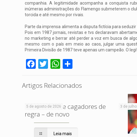
companhia. A legitimidade acompanha a conquista rubr
inúmeras administrações do Flamengo submeterem o clube 
torcida e até mesmo por rivais.
Parte da imprensa alimenta a disputa fictícia para seduz
Pois em 1987 jornais, revistas e tvs declaravam abertame
no marketing e berrar até perder a voz em busca de alg
mesmo com o país em meio ao caos, julgar uma questão
Primeira Divisão de 1987 teve apenas um campeão. O legí
Facebook
Twitter
WhatsApp
Share
Artigos Relacionados
Sobre haters e cagadores de
5 de agosto de 2026
3 de julh
regra – de novo
Leia mais