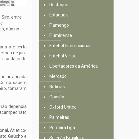
Destaque
Estaduais
. Sim, entre
 e
Flamengo
po, não no
Fluminense
Futebol Internacional
mana até certa
etada de juiz.
Futebol Virtual
 isso da noite
Libertadores da América
Mercado
 Não arrancada
7. Como sabem
Notícias
leiro, tomaram
Opinião
, não dependia
Oxford United
tracampeonato
Palmeiras
Primeira Liga
nal, Atlético-
nato Gaúcho e
Seleção Brasileira