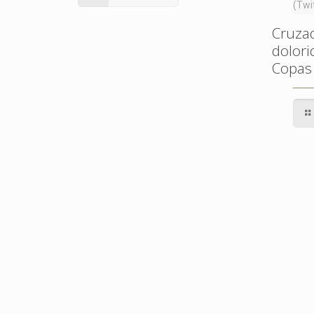
(Twi
Cruzad
dolori
Copas