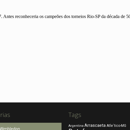
rias
Tags
Arrascaeta
Atle´tico-MG
Argentina
Wimbledon