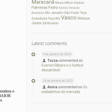
Maracanã
Nilton Santos
Messi
Palmeiras
Pedro
Santos
Seleção
São Paulo
São Januário
Taça
Brasileira
Vasco
Vinicius
Guanabara
Taça Rio
Junior
Zé Ricardo
Latest comments
4 de janeiro de 2024
Tozza
commented on
Everton Ribeiro e o futebol
descartável
24 de janeiro de 2022
Amira
commented on
Os
soldadinhos do mercado