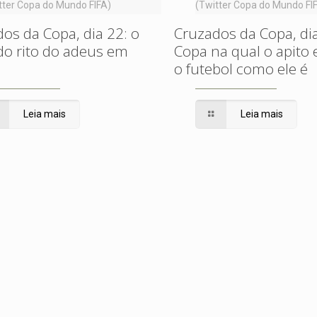
tter Copa do Mundo FIFA)
(Twitter Copa do Mundo FI
os da Copa, dia 22: o
Cruzados da Copa, dia
do rito do adeus em
Copa na qual o apito
o futebol como ele é
Leia mais
Leia mais