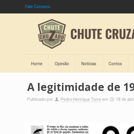
Fale Conosco
Home
Opinião
Notícias
Contos
A legitimidade de 1
Publicado por
Pedro Henrique Torre
em
18 de abr