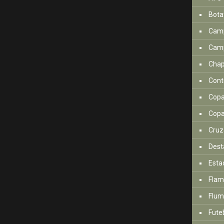
Bota
Camp
Camp
Cha
Cont
Copa
Copa
Cruz
Dest
Esta
Fla
Flum
Fute