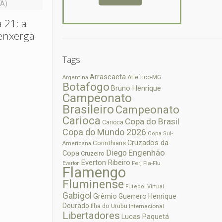
FA)
 21: a
 enxerga
Tags
Arrascaeta
Atle´tico-MG
Argentina
Botafogo
Bruno Henrique
Campeonato
Brasileiro
Campeonato
Carioca
Copa do Brasil
Carioca
Copa do Mundo 2026
Copa Sul-
Cruzados da
Corinthians
Americana
Diego
Engenhão
Copa
Cruzeiro
Everton Ribeiro
Fla-Flu
Everton
Ferj
Flamengo
Fluminense
Futebol Virtual
Gabigol
Grêmio
Guerrero
Henrique
Dourado
Ilha do Urubu
Internacional
Libertadores
Lucas Paquetá