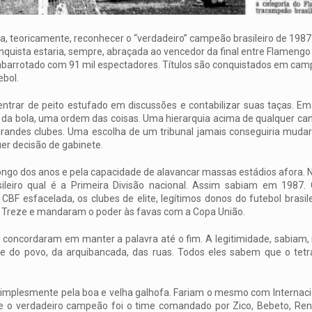
para, teoricamente, reconhecer o “verdadeiro” campeão brasileiro de 1987
conquista estaria, sempre, abraçada ao vencedor da final entre Flamengo
barrotado com 91 mil espectadores. Títulos são conquistados em cam
ebol.
 entrar de peito estufado em discussões e contabilizar suas taças. E
so da bola, uma ordem das coisas. Uma hierarquia acima de qualquer can
 grandes clubes. Uma escolha de um tribunal jamais conseguiria mudar
er decisão de gabinete.
longo dos anos e pela capacidade de alavancar massas estádios afora.
sileiro qual é a Primeira Divisão nacional. Assim sabiam em 198
CBF esfacelada, os clubes de elite, legítimos donos do futebol brasi
dos Treze e mandaram o poder às favas com a Copa União.
s concordaram em manter a palavra até o fim. A legitimidade, sabiam
nde do povo, da arquibancada, das ruas. Todos eles sabem que o te
implesmente pela boa e velha galhofa. Fariam o mesmo com Internacio
e o verdadeiro campeão foi o time comandado por Zico, Bebeto, Re