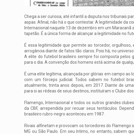
Chega a ser curiosa, até infantil a disputa nos tribunais 
aspas. Afinal, não há o que contestar. A legitimidade da 
Internacional naquele 13 de dezembro em um Maracanã a
tapetão. É a única forma de alcançar a legitimidade no fut
É essa legitimidade que permite ao torcedor, orgulhoso,
arrogância diante de fatos tão claros. Pois há, no univer
A elite do futebol brasileiro sempre foi composta pelos
para o dia. A convenção dos homens está acima de qualqu
É uma elite legítima, alcançada por glórias em campo ao 
com um fórceps judicial. Todos sabem no futebol bra
atualmente, trinta anos depois, em 2017. Diante de uma 
para si as rédeas de seus destinos, instituíram o Clube 
Flamengo, Internacional e todos os outros grandes clube
da CBF, arrependida por recuar seus tentáculos. Depe
brasileiro rubro-negro aconteceu em 1987.
Rivais alfinetam e provocam os torcedores do Flamengo s
MG ou São Paulo. Em seu íntimo, no entanto, sabem qu