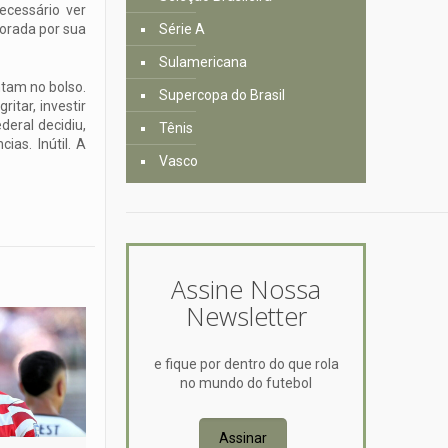
ecessário ver
porada por sua
Série A
Sulamericana
ntam no bolso.
Supercopa do Brasil
itar, investir
eral decidiu,
Tênis
as. Inútil. A
Vasco
Assine Nossa
Newsletter
e fique por dentro do que rola
no mundo do futebol
Assinar