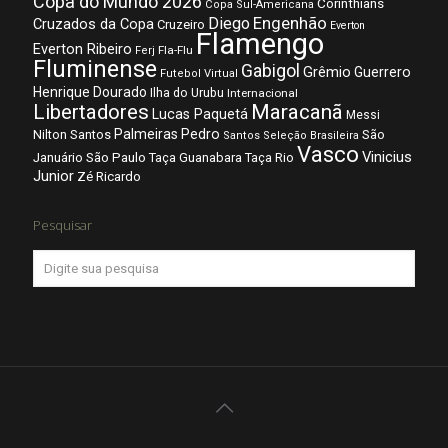
Copa do Mundo 2026
Corinthians
Copa Sul-Americana
Diego
Engenhão
Cruzados da Copa
Cruzeiro
Everton
Flamengo
Everton Ribeiro
Fla-Flu
Ferj
Fluminense
Gabigol
Grêmio
Guerrero
Futebol Virtual
Henrique Dourado
Ilha do Urubu
Internacional
Libertadores
Maracanã
Lucas Paquetá
Messi
Palmeiras
Pedro
Nilton Santos
São
Santos
Seleção Brasileira
Vasco
Vinicius
São Paulo
Januário
Taça Guanabara
Taça Rio
Junior
Zé Ricardo
Pesquisar