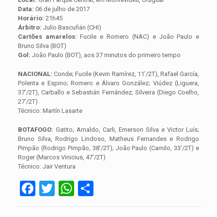
Data:
06 de julho de 2017
Horário:
21h45
Árbitro:
Julio Bascuñán (CHI)
Cartões amarelos:
Fucile e Romero (NAC) e João Paulo e
Bruno Silva (BOT)
Gol:
João Paulo (BOT), aos 37 minutos do primeiro tempo
NACIONAL:
Conde; Fucile (Kevin Ramírez, 11’/2T), Rafael García,
Polenta e Espino; Romero e Álvaro González; Viúdez (Liguera,
37’/2T), Carballo e Sebastián Fernández; Silveira (Diego Coelho,
27’/2T)
Técnico: Martín Lasarte
BOTAFOGO:
Gatito; Arnaldo, Carli, Emerson Silva e Victor Luís;
Bruno Silva, Rodrigo Lindoso, Matheus Fernandes e Rodrigo
Pimpão (Rodrigo Pimpão, 38’/2T); João Paulo (Camilo, 33’/2T) e
Roger (Marcos Vinicius, 47’/2T)
Técnico: Jair Ventura
Facebook
Twitter
WhatsApp
Share