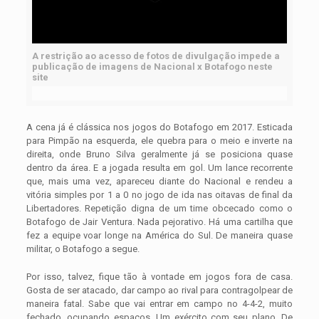
A restrição ao acesso de fotos de divulgação impede a
publicação de imagens de Nacional x Botafogo neste
site
A cena já é clássica nos jogos do Botafogo em 2017. Esticada
para Pimpão na esquerda, ele quebra para o meio e inverte na
direita, onde Bruno Silva geralmente já se posiciona quase
dentro da área. E a jogada resulta em gol. Um lance recorrente
que, mais uma vez, apareceu diante do Nacional e rendeu a
vitória simples por 1 a 0 no jogo de ida nas oitavas de final da
Libertadores. Repetição digna de um time obcecado como o
Botafogo de Jair Ventura. Nada pejorativo. Há uma cartilha que
fez a equipe voar longe na América do Sul. De maneira quase
militar, o Botafogo a segue.
Por isso, talvez, fique tão à vontade em jogos fora de casa.
Gosta de ser atacado, dar campo ao rival para contragolpear de
maneira fatal. Sabe que vai entrar em campo no 4-4-2, muito
fechado, ocupando espaços. Um exército com seu plano. De