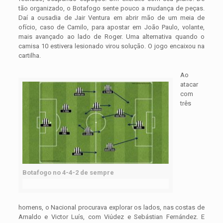
tão organizado, o Botafogo sente pouco a mudança de peças.
Daí a ousadia de Jair Ventura em abrir mão de um meia de
ofício, caso de Camilo, para apostar em João Paulo, volante,
mais avançado ao lado de Roger. Uma alternativa quando o
camisa 10 estivera lesionado virou solução. O jogo encaixou na
cartilha.
Ao
atacar
com
três
Botafogo no 4-4-2 de sempre
homens, o Nacional procurava explorar os lados, nas costas de
Arnaldo e Victor Luís, com Viúdez e Sebástian Fernández. E