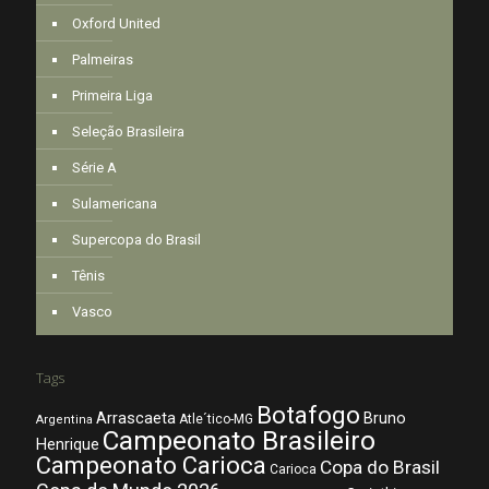
Oxford United
Palmeiras
Primeira Liga
Seleção Brasileira
Série A
Sulamericana
Supercopa do Brasil
Tênis
Vasco
Tags
Botafogo
Arrascaeta
Bruno
Atle´tico-MG
Argentina
Campeonato Brasileiro
Henrique
Campeonato Carioca
Copa do Brasil
Carioca