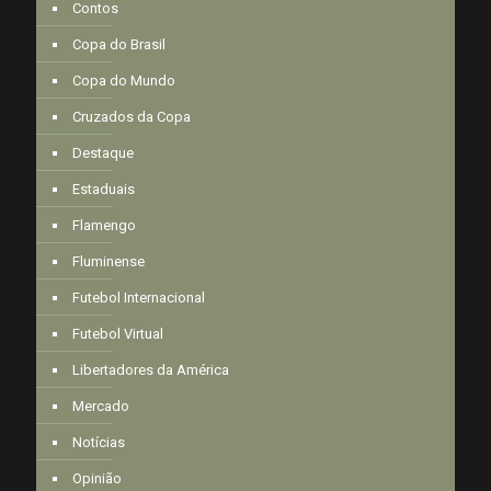
Contos
Copa do Brasil
Copa do Mundo
Cruzados da Copa
Destaque
Estaduais
Flamengo
Fluminense
Futebol Internacional
Futebol Virtual
Libertadores da América
Mercado
Notícias
Opinião