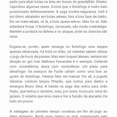
partir para alçar bolas na área em busca do grandalhão Silveira.
Caprichou algumas vezes. Ocorre que o Botafogo é muito bem
posicionado defensivamente. A zaga mostra segurança. Carli é
um ótimo rebatedor em bolas aéreas, fora a boa fase de Gatito.
Em um bate-rebate, vá lá, a bola quase entrou. Mas foi só. Não
adiantava forçar. O Botafogo, obcecado, não muda a estratégia.
Mantém a postura na defesa e no ataque, onde as chances são
raras.
Engana-se, porém, quem enxerga no Botafogo uma equipe
apenas retrancada. Há bola no chão, os volantes sabem utilizar
o jogo de troca de passes. Mas sem toques laterais, sempre em
direção ao gol rival. Matheus Fernandes é o exemplo. Defende
com consistência, ataca com consciência. Um plano para
desafogar. Os avanços de Fucile caíram como uma luva ao
gosto do Botafogo. Parecia feito em manual. Por ali, a jogada
clássica. Lindoso lançou Pimpão, que cortou para dentro e
enxergou Bruno Silva. A batida na zaga deu sobra para João
Paulo, que tentou o domínio, mas, por sorte, tocou por cima do
goleiro. O volante que virou meia e fez a função de atacante. De
tudo um pouco.
A vantagem do primeiro tempo construiu um fim de jogo ao
feitio alvinegro. Ainda mais campo ao rival, pressionado pela