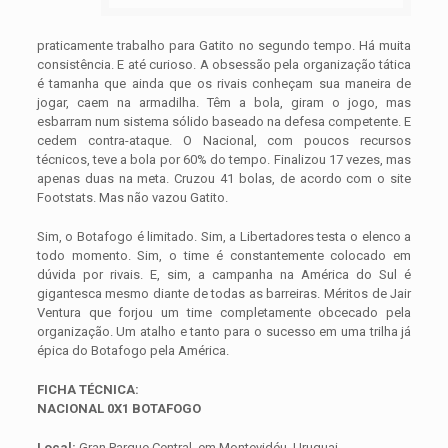
praticamente trabalho para Gatito no segundo tempo. Há muita
consistência. E até curioso. A obsessão pela organização tática
é tamanha que ainda que os rivais conheçam sua maneira de
jogar, caem na armadilha. Têm a bola, giram o jogo, mas
esbarram num sistema sólido baseado na defesa competente. E
cedem contra-ataque. O Nacional, com poucos recursos
técnicos, teve a bola por 60% do tempo. Finalizou 17 vezes, mas
apenas duas na meta. Cruzou 41 bolas, de acordo com o site
Footstats. Mas não vazou Gatito.
Sim, o Botafogo é limitado. Sim, a Libertadores testa o elenco a
todo momento. Sim, o time é constantemente colocado em
dúvida por rivais. E, sim, a campanha na América do Sul é
gigantesca mesmo diante de todas as barreiras. Méritos de Jair
Ventura que forjou um time completamente obcecado pela
organização. Um atalho e tanto para o sucesso em uma trilha já
épica do Botafogo pela América.
FICHA TÉCNICA:
NACIONAL 0X1 BOTAFOGO
Local:
Gran Parque Central, em Montevidéu, Uruguai