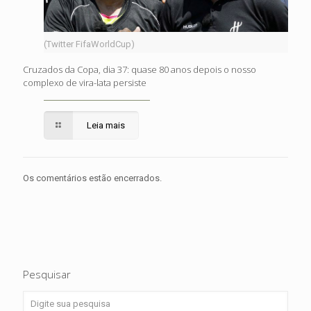
(Twitter FifaWorldCup)
Cruzados da Copa, dia 37: quase 80 anos depois o nosso
complexo de vira-lata persiste
Leia mais
Os comentários estão encerrados.
Pesquisar