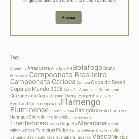
e fique por dentro do que rola no mundo do futebol
Assinar
Tags
Botafogo
Arrascaeta
Bruno
Atle´tico-MG
Argentina
Campeonato Brasileiro
Henrique
Campeonato Carioca
Copa do Brasil
Carioca
Copa do Mundo 2026
Corinthians
Copa Sul-Americana
Diego
Engenhão
Cruzados da Copa
Cruzeiro
Everton
Flamengo
Everton Ribeiro
Fla-Flu
Ferj
Fluminense
Gabigol
Grêmio
Guerrero
Futebol Virtual
Henrique Dourado
Ilha do Urubu
Internacional
Libertadores
Maracanã
Lucas Paquetá
Messi
Palmeiras
Pedro
Nilton Santos
São
Santos
Seleção Brasileira
Vasco
Vinicius
São Paulo
Januário
Taça Guanabara
Taça Rio