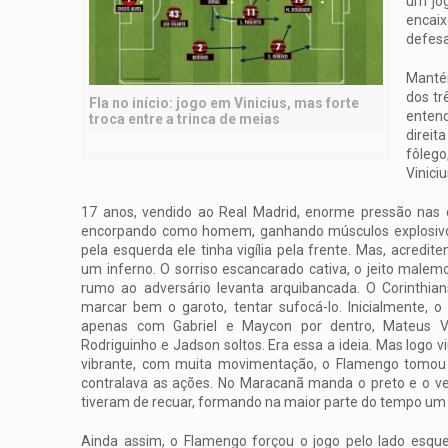
um jog
encaix
defesa
Manté
dos tr
Fla no início: jogo em Vinicius, mas forte
entend
troca entre a trinca de meias
direit
fôlego
Vinici
17 anos, vendido ao Real Madrid, enorme pressão nas 
encorpando como homem, ganhando músculos explosivos
pela esquerda ele tinha vigília pela frente. Mas, acredi
um inferno. O sorriso escancarado cativa, o jeito malemo
rumo ao adversário levanta arquibancada. O Corinthia
marcar bem o garoto, tentar sufocá-lo. Inicialmente, o 
apenas com Gabriel e Maycon por dentro, Mateus Vi
Rodriguinho e Jadson soltos. Era essa a ideia. Mas logo viu
vibrante, com muita movimentação, o Flamengo tomou o
contralava as ações. No Maracanã manda o preto e o ve
tiveram de recuar, formando na maior parte do tempo um 
Ainda assim, o Flamengo forçou o jogo pelo lado esque