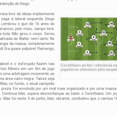
 redenção de Diego.
meia livre de ideias implesmente
zaga à lateral esquerda. Diego
. Lembrou o guri de 16 anos do
rrancou pelo meio, campo livre.
 bola. Não girou o corpo. Serviu
spalmada de Walter nem tanto. No
inergia da massa, completamente
ã. Era quase palpável. Flamengo,
abriel e o esforçado Kazim nas
Corinthians ao fim: referência na
erton Ribeiro em um fim de jogo
jogadores ofensivos pelo empa
s uma arbitragem incoerente, ao
na área rubro-negra. Talvez seja
Mas, no fundo, o atual campeão
to preza. Foi envolvido por um rival mais organizado e por uma mass
. Continua líder, supera desconfianças ao bater o Corinthians. Um jo
o. Mas foi neste 3 de junho, líder, vibrante, combativo que o camisa 