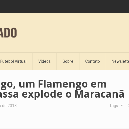
Futebol Virtual
Vídeos
Sobre
Contato
Newslett
iego, um Flamengo em
ssa explode o Maracanã
o de 2018
Tags