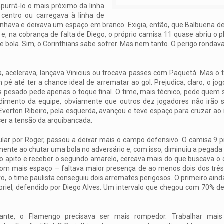
purrá-lo o mais próximo da linha
o centro ou carregava à linha de
hava e deixava um espaço em branco. Exigia, então, que Balbuena de
á e, na cobrança de falta de Diego, o próprio camisa 11 quase abriu o
 bola. Sim, o Corinthians sabe sofrer. Mas nem tanto. O perigo rondava.
ola, acelerava, lançava Vinicius ou trocava passes com Paquetá. Mas o 
 pé até ter a chance ideal de arrematar ao gol. Prejudica, claro, o jo
s pesado pede apenas o toque final. O time, mais técnico, pede quem 
imento da equipe, obviamente que outros dez jogadores não irão 
Everton Ribeiro, pela esquerda, avançou e teve espaço para cruzar ao
scer a tensão da arquibancada.
ular por Roger, passou a deixar mais o campo defensivo. O camisa 9 
ilmente ao chutar uma bola no adversário e, com isso, diminuiu a pegad
lo apito e receber o segundo amarelo, cercava mais do que buscava o 
 com mais espaço – faltava maior presença de ao menos dois dos três
ro, o time paulista conseguiu dois arremates perigosos. O primeiro ai
iel, defendido por Diego Alves. Um intervalo que chegou com 70% de
ante, o Flamengo precisava ser mais rompedor. Trabalhar mais 