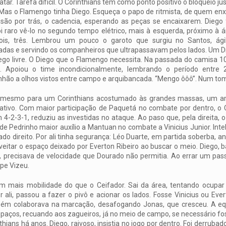
tar. Tarefa difícil. O Corinthians tem como ponto positivo o bloqueio j
Mas o Flamengo tinha Diego. Esqueça o papo de ritmista, de quem enx
são por trás, o cadencia, esperando as peças se encaixarem. Diego 
i raro vê-lo no segundo tempo elétrico, mais à esquerda, próximo à á
ois, três. Lembrou um pouco o garoto que surgiu no Santos, ágil
das e servindo os companheiros que ultrapassavam pelos lados. Um Di
go livre. O Diego que o Flamengo necessita. Na passada do camisa 1
u. Apoiou o time incondicionalmente, lembrando o período entre 
ão a olhos vistos entre campo e arquibancada. “Mengo ôôô”. Num tom
é mesmo para um Corinthians acostumado às grandes massas, um a
ativo. Com maior participação de Paquetá no combate por dentro, o C
4-2-3-1, reduziu as investidas no ataque. Ao paso que, pela direita, o
 de Pedrinho maior auxílio a Mantuan no combate a Vinicius Junior. Int
ado direito. Por ali tinha segurança: Léo Duarte, em partida soberba, 
veitar o espaço deixado por Everton Ribeiro ao buscar o meio. Diego, 
o, precisava de velocidade que Dourado não permitia. Ao errar um pa
ipe Vizeu.
m mais mobilidade do que o Ceifador. Sai da área, tentando ocupar 
li, passou a fazer o pivô e acionar os lados. Fosse Vinicius ou Ever
ém colaborava na marcação, desafogando Jonas, que cresceu. A eq
spaços, recuando aos zagueiros, já no meio de campo, se necessário fo
ans há anos. Diego, raivoso, insistia no jogo por dentro. Foi derrubado