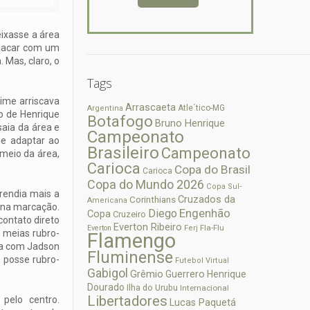
ixasse a área
 placar com um
 Mas, claro, o
Tags
time arriscava
Arrascaeta
Atle´tico-MG
Argentina
go de Henrique
Botafogo
Bruno Henrique
saia da área e
Campeonato
se adaptar ao
Brasileiro
Campeonato
 meio da área,
Carioca
Copa do Brasil
Carioca
Copa do Mundo 2026
Copa Sul-
prendia mais a
Cruzados da
Corinthians
Americana
a na marcação.
Diego
Engenhão
Copa
Cruzeiro
contato direto
Everton Ribeiro
Fla-Flu
Everton
Ferj
 meias rubro-
Flamengo
nda com Jadson
Fluminense
 posse rubro-
Futebol Virtual
Gabigol
Grêmio
Guerrero
Henrique
Dourado
Ilha do Urubu
Internacional
Libertadores
pelo centro.
Lucas Paquetá