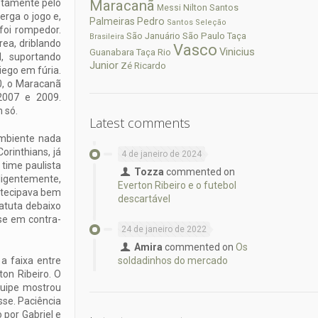
ustamente pelo
Maracanã
Nilton Santos
Messi
erga o jogo e,
Palmeiras
Pedro
Santos
Seleção
foi rompedor.
São Paulo
São Januário
Taça
Brasileira
rea, driblando
Vasco
Vinicius
Guanabara
Taça Rio
, suportando
Junior
Zé Ricardo
ego em fúria.
0, o Maracanã
2007 e 2009.
 só.
Latest comments
mbiente nada
orinthians, já
4 de janeiro de 2024
 time paulista
Tozza
commented on
eligentemente,
Everton Ribeiro e o futebol
antecipava bem
descartável
batuta debaixo
sse em contra-
24 de janeiro de 2022
Amira
commented on
Os
a faixa entre
soldadinhos do mercado
ton Ribeiro. O
uipe mostrou
sse. Paciência
 por Gabriel e