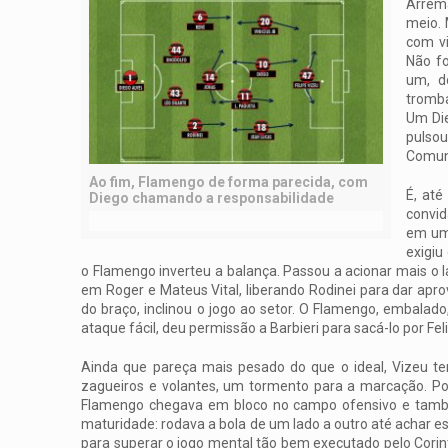
Arrema
meio. 
com vi
Não fo
um, d
tromba
Um Die
pulso
Comunh
Ao fim, Flamengo de forma parecida, com
É, at
Diego chamando a responsabilidade
convid
em um 
exigiu
o Flamengo inverteu a balança. Passou a acionar mais o l
em Roger e Mateus Vital, liberando Rodinei para dar apro
do braço, inclinou o jogo ao setor. O Flamengo, embalad
ataque fácil, deu permissão a Barbieri para sacá-lo por Fel
Ainda que pareça mais pesado do que o ideal, Vizeu te
zagueiros e volantes, um tormento para a marcação. Por a
Flamengo chegava em bloco no campo ofensivo e tamb
maturidade: rodava a bola de um lado a outro até achar e
para superar o jogo mental tão bem executado pelo Corinthi