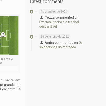
Latest comments
4 de janeiro de 2024
Tozza
commented on
Everton Ribeiro e o futebol
descartável
24 de janeiro de 2022
Amira
commented on
Os
soldadinhos do mercado
 frente e
te
a pulsante, em
go grande, de
10 encontrou a