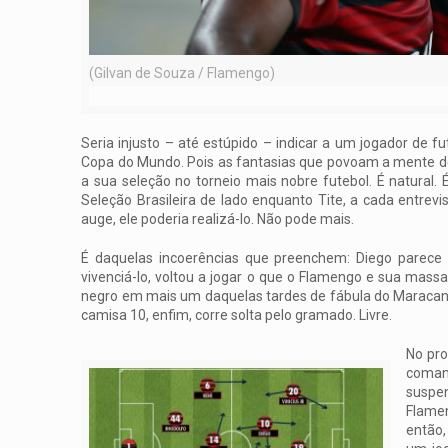
(Gilvan de Souza / Flamengo)
Seria injusto – até estúpido – indicar a um jogador de
Copa do Mundo. Pois as fantasias que povoam a mente d
a sua seleção no torneio mais nobre futebol. É natural.
Seleção Brasileira de lado enquanto Tite, a cada entrev
auge, ele poderia realizá-lo. Não pode mais.
É daquelas incoerências que preenchem: Diego parece 
vivenciá-lo, voltou a jogar o que o Flamengo e sua mas
negro em mais um daquelas tardes de fábula do Maracanã.
camisa 10, enfim, corre solta pelo gramado. Livre.
No pro
comand
suspen
Flamen
então,