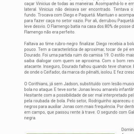
caçar Vinicius de todas as maneiras. Acompanhá-lo e em
lateral. Vinicius não deixava ser encontrado. Tentava 
fundo. Trocava com Diego e Paquetá. Mantuan o acompan
para fazer caça no setor vazio. Por ali, derrubou Paquet
leve desvio. O Flamengo batia na casa dos 80% de posse de
Flamengo não era perfeito.
Faltava ao time rubro-negro finalizar. Diego recebia a b
pouco. Tem a característica de aproximar, tocar de pé em
Dourado. Foi uma partida ruim do camisa 19. O estilo mai
saiba dialogar com quem se aproxima. Com o bom rend
atacante. Inseguro, Dourado falhou quando teve chance. 
de onde o Ceifador, da marca do pênalti, isolou. E fez cre
O Corithians, já sem Jadson, substituído com lesão musc
bola no ataque. E teve sorte: Jonas levou amarelo infant
Hesitante com a possibilidade de ser mal interpretado pe
pela roubada de bola. Pelo setor, Rodriguinho apareceu
negros para auxiliar Jonas com mais frequência. Por dent
em campo, que passou rente à trave. O segundo com Gabr
negra.
Domin