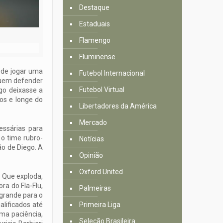
Destaque
Estaduais
Flamengo
Fluminense
 de jogar uma
Futebol Internacional
luem defender
Futebol Virtual
ego deixasse a
nos e longe do
Libertadores da América
Mercado
essárias para
o time rubro-
Notícias
ão de Diego. A
Opinião
Oxford United
 Que exploda,
ra do Fla-Flu,
Palmeiras
 grande para o
lificados até
Primeira Liga
uma paciência,
Seleção Brasileira