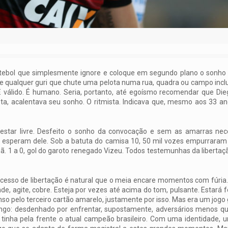
 futebol que simplesmente ignore e coloque em segundo plano o sonho
e qualquer guri que chute uma pelota numa rua, quadra ou campo inc
 É válido. É humano. Seria, portanto, até egoísmo recomendar que Di
ista, acalentava seu sonho. O ritmista. Indicava que, mesmo aos 33 a
estar livre. Desfeito o sonho da convocação e sem as amarras nec
sa esperam dele. Sob a batuta do camisa 10, 50 mil vozes empurraram 
 1 a 0, gol do garoto renegado Vizeu. Todos testemunhas da libertaç
cesso de libertação é natural que o meia encare momentos com fúria.
e, agite, cobre. Esteja por vezes até acima do tom, pulsante. Estará fo
so pelo terceiro cartão amarelo, justamente por isso. Mas era um jogo
go: desdenhado por enfrentar, supostamente, adversários menos qua
 tinha pela frente o atual campeão brasileiro. Com uma identidade, 