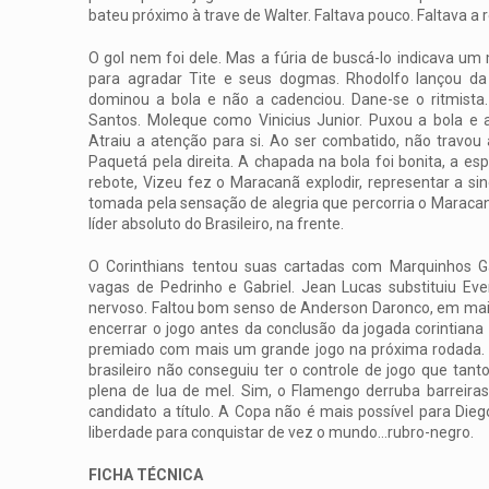
bateu próximo à trave de Walter. Faltava pouco. Faltava a
O gol nem foi dele. Mas a fúria de buscá-lo indicava um 
para agradar Tite e seus dogmas. Rhodolfo lançou da 
dominou a bola e não a cadenciou. Dane-se o ritmista
Santos. Moleque como Vinicius Junior. Puxou a bola e a
Atraiu a atenção para si. Ao ser combatido, não travou a
Paquetá pela direita. A chapada na bola foi bonita, a e
rebote, Vizeu fez o Maracanã explodir, representar a s
tomada pela sensação de alegria que percorria o Maracan
líder absoluto do Brasileiro, na frente.
O Corinthians tentou suas cartadas com Marquinhos G
vagas de Pedrinho e Gabriel. Jean Lucas substituiu Ev
nervoso. Faltou bom senso de Anderson Daronco, em mai
encerrar o jogo antes da conclusão da jogada corintiana 
premiado com mais um grande jogo na próxima rodada. 
brasileiro não conseguiu ter o controle de jogo que tan
plena de lua de mel. Sim, o Flamengo derruba barreiras
candidato a título. A Copa não é mais possível para Dieg
liberdade para conquistar de vez o mundo…rubro-negro.
FICHA TÉCNICA