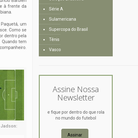
icio Barbieri
e à frente da
Série A
biana.
Sulamericana
e Paquetá, um
Supercopa do Brasil
resce. Como se
r dentro pela
Tênis
da. Quando tem
 companheiro.
Vasco
Assine Nossa
Newsletter
e fique por dentro do que rola
no mundo do futebol
m Jadson:
Assinar