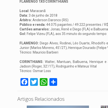
FLAMENGO 1X0 CORINTHIANS
Local:
Maracanã
Data:
3 de junho de 2018
Árbitro:
Anderson Daronco (RS)
Público e renda:
44.075 pagantes / 49.222 presentes / R$
Cartões amarelos:
Jonas, Renê e Diego (FLA) e Balbuen
Gol:
Felipe Vizeu (FLA), aos 35 minuto do segundo tempo
FLAMENGO:
Diego Alves; Rodinei, Léo Duarte, Rhodolfo e
Junior (Marlos Moreno, 45’/2T); Henrique Dourado (Felipe 
Técnico: Mauricio Barbieri
CORINTHIANS:
Walter; Mantuan, Balbuena, Henrique e S
Jadson (Roger, 32’/1T), Rodriguinho e Mateus Vital
Técnico: Osmar Loss
Facebook
Twitter
WhatsApp
Share
Artigos Relacionados