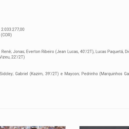
 2.033.277,00
a (COR)
 Renê; Jonas; Everton Ribeiro (Jean Lucas, 40’/2T), Lucas Paquetá, Di
Vizeu, 22’/2T)
idcley; Gabriel (Kazim, 39’/2T) e Maycon; Pedrinho (Marquinhos Gabr