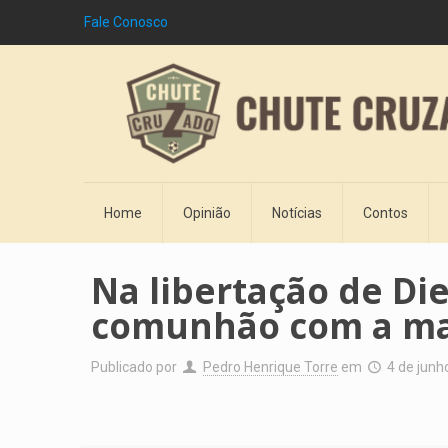
Fale Conosco
Home
Opinião
Notícias
Contos
Na libertação de D
comunhão com a ma
Publicado por
Pedro Henrique Torre
em
4 de junh