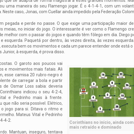
o que se adapta de forma magistral a estes grandes momentos. Maur
ou uma maneira do seu Flamengo jogar. É o 4-1-4-1, com um volant
. Neste caso, Jonas, com Cuellar ainda impedido pela Federação Colom
m pegada e perde no passe. O que exige uma participação maior d
ês meias, no iniciar do jogo. O interessante é ver como o Flamengo c
e melhor com o passar do jogos e quando têm fôlego em dia. Diego po
a e esquerda. Paquetá por dentro, às vezes direita, às vezes esquer
, executa bem os movimentos e cada um parece entender onde está o
us Junior, à esquerda, é prova disso.
costas. O garoto aos poucos vai
 e movimentos mais fatais. Ali
tem, esse camisa 20 rubro-negro é
lente de carregar a bola e partir
ns de Osmar Loss sabia: deveria
Corinthians indicou o seu 4-2-4,
tal e Pedrinho mais à frente.
 que não seria possível. Elétrico,
 jogo para si. Ditava o ritmo e
rmelho. Mateus Vital e Pedrinho
4-4-2.
Corinthians no início, ainda co
mais retraído e dominado
rdo. Mantuan, inseguro, tentava