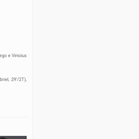
ego e Vinicius
iel, 29’/2T),