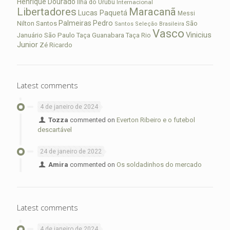
Henrique Dourado
Ilha do Urubu
Internacional
Libertadores
Maracanã
Lucas Paquetá
Messi
Palmeiras
Pedro
Nilton Santos
São
Santos
Seleção Brasileira
Vasco
Vinicius
São Paulo
Januário
Taça Guanabara
Taça Rio
Junior
Zé Ricardo
Latest comments
4 de janeiro de 2024
Tozza
commented on
Everton Ribeiro e o futebol
descartável
24 de janeiro de 2022
Amira
commented on
Os soldadinhos do mercado
Latest comments
4 de janeiro de 2024