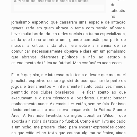
A Pirâmide Invertida: história da tática
do
tatiquês
no
jornalismo esportivo que causaram uma espécie de irritação
generalizada em quem abraça o tema com paixão aflorada.
Levei muita bordoada em redes sociais da turma especializada,
ainda que tenha ocorrido uma grande confusão por parte de
muitos: a crítica, ainda atual, era sobre a maneira de se
comunicar, necessariamente objetiva e clara em um jornalismo
que abrange diferentes públicos, e não ao estudo e
entendimento da tática no futebol. Mas confusões acontecem.
Fato é que, sim, me interesso pelo tema e desde que me tornei
jornalista esportivo sempre gostei de acompanhar de perto os
jogos e treinamentos – infelizmente hábito cada vez menos
permitido nos clubes brasileiros – e ficar atento ao que
executavam e diziam técnicos e jogadores. Estudar, buscar
conhecimento nunca é demais. Ler, então, nem se fala. Por isso
decidi embarcar no mais novo lançamento da Editora Grande
Área, A Pirâmide Invertida, do inglês Jonathan Wilson, que
aborda a história da tática no futebol. Como é um livro indicado
a um nicho, me preparei, claro, para encarar expressões como
as que critiquei no texto que causou alguma polêmica, ainda