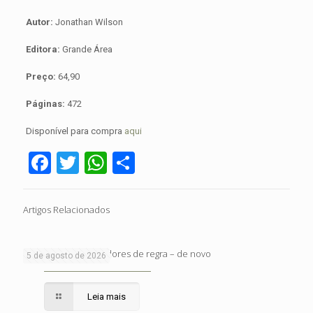
Autor:
Jonathan Wilson
Editora:
Grande Área
Preço:
64,90
Páginas:
472
Disponível para compra
aqui
Facebook
Twitter
WhatsApp
Share
Artigos Relacionados
Sobre haters e cagadores de regra – de novo
5 de agosto de 2026
Leia mais