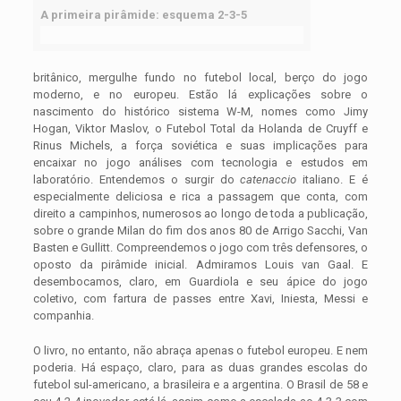
A primeira pirâmide: esquema 2-3-5
britânico, mergulhe fundo no futebol local, berço do jogo
moderno, e no europeu. Estão lá explicações sobre o
nascimento do histórico sistema W-M, nomes como Jimy
Hogan, Viktor Maslov, o Futebol Total da Holanda de Cruyff e
Rinus Michels, a força soviética e suas implicações para
encaixar no jogo análises com tecnologia e estudos em
laboratório. Entendemos o surgir do
catenaccio
italiano. E é
especialmente deliciosa e rica a passagem que conta, com
direito a campinhos, numerosos ao longo de toda a publicação,
sobre o grande Milan do fim dos anos 80 de Arrigo Sacchi, Van
Basten e Gullitt. Compreendemos o jogo com três defensores, o
oposto da pirâmide inicial. Admiramos Louis van Gaal. E
desembocamos, claro, em Guardiola e seu ápice do jogo
coletivo, com fartura de passes entre Xavi, Iniesta, Messi e
companhia.
O livro, no entanto, não abraça apenas o futebol europeu. E nem
poderia. Há espaço, claro, para as duas grandes escolas do
futebol sul-americano, a brasileira e a argentina. O Brasil de 58 e