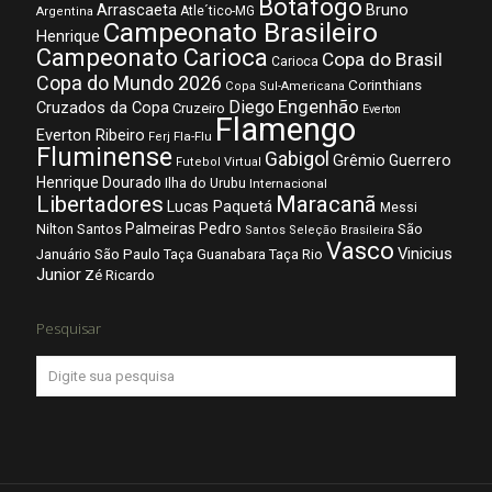
Botafogo
Arrascaeta
Bruno
Atle´tico-MG
Argentina
Campeonato Brasileiro
Henrique
Campeonato Carioca
Copa do Brasil
Carioca
Copa do Mundo 2026
Corinthians
Copa Sul-Americana
Diego
Engenhão
Cruzados da Copa
Cruzeiro
Everton
Flamengo
Everton Ribeiro
Fla-Flu
Ferj
Fluminense
Gabigol
Grêmio
Guerrero
Futebol Virtual
Henrique Dourado
Ilha do Urubu
Internacional
Libertadores
Maracanã
Lucas Paquetá
Messi
Palmeiras
Pedro
Nilton Santos
São
Santos
Seleção Brasileira
Vasco
Vinicius
São Paulo
Januário
Taça Guanabara
Taça Rio
Junior
Zé Ricardo
Pesquisar