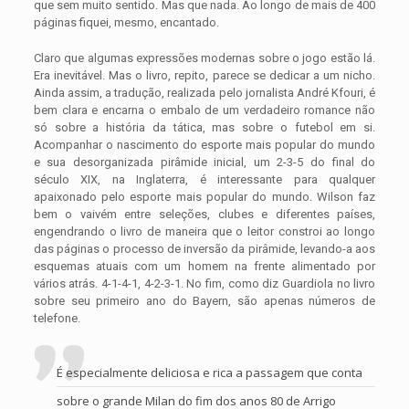
que sem muito sentido. Mas que nada. Ao longo de mais de 400
páginas fiquei, mesmo, encantado.
Claro que algumas expressões modernas sobre o jogo estão lá.
Era inevitável. Mas o livro, repito, parece se dedicar a um nicho.
Ainda assim, a tradução, realizada pelo jornalista André Kfouri, é
bem clara e encarna o embalo de um verdadeiro romance não
só sobre a história da tática, mas sobre o futebol em si.
Acompanhar o nascimento do esporte mais popular do mundo
e sua desorganizada pirâmide inicial, um 2-3-5 do final do
século XIX, na Inglaterra, é interessante para qualquer
apaixonado pelo esporte mais popular do mundo. Wilson faz
bem o vaivém entre seleções, clubes e diferentes países,
engendrando o livro de maneira que o leitor constroi ao longo
das páginas o processo de inversão da pirâmide, levando-a aos
esquemas atuais com um homem na frente alimentado por
vários atrás. 4-1-4-1, 4-2-3-1. No fim, como diz Guardiola no livro
sobre seu primeiro ano do Bayern, são apenas números de
telefone.
É especialmente deliciosa e rica a passagem que conta
sobre o grande Milan do fim dos anos 80 de Arrigo