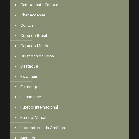
Campeonato Carioca
Chapecoense
Contos
Copa do Brasil
Copa do Mundo
Cruzados da Copa
Destaque
Estaduais
Flamengo
Fluminense
Futebol Internacional
Futebol Virtual
Libertadores da América
Mercado