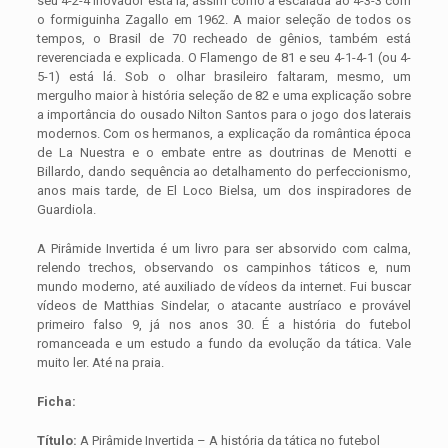
seu 4-2-4 inovador está lá, assim como a escalada ao 4-3-3 com
o formiguinha Zagallo em 1962. A maior seleção de todos os
tempos, o Brasil de 70 recheado de gênios, também está
reverenciada e explicada. O Flamengo de 81 e seu 4-1-4-1 (ou 4-
5-1) está lá. Sob o olhar brasileiro faltaram, mesmo, um
mergulho maior à história seleção de 82 e uma explicação sobre
a importância do ousado Nilton Santos para o jogo dos laterais
modernos. Com os hermanos, a explicação da romântica época
de La Nuestra e o embate entre as doutrinas de Menotti e
Billardo, dando sequência ao detalhamento do perfeccionismo,
anos mais tarde, de El Loco Bielsa, um dos inspiradores de
Guardiola.
A Pirâmide Invertida é um livro para ser absorvido com calma,
relendo trechos, observando os campinhos táticos e, num
mundo moderno, até auxiliado de vídeos da internet. Fui buscar
vídeos de Matthias Sindelar, o atacante austríaco e provável
primeiro falso 9, já nos anos 30. É a história do futebol
romanceada e um estudo a fundo da evolução da tática. Vale
muito ler. Até na praia.
Ficha:
Título:
A Pirâmide Invertida – A história da tática no futebol