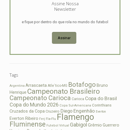
Assine Nossa
Newsletter
e fique por dentro do que rola no mundo do futebol
Assinar
Tags
Botafogo
Arrascaeta
Bruno
Atle´tico-MG
Argentina
Campeonato Brasileiro
Henrique
Campeonato Carioca
Copa do Brasil
Carioca
Copa do Mundo 2026
Corinthians
Copa Sul-Americana
Diego
Engenhão
Cruzados da Copa
Cruzeiro
Everton
Flamengo
Everton Ribeiro
Fla-Flu
Ferj
Fluminense
Gabigol
Grêmio
Guerrero
Futebol Virtual