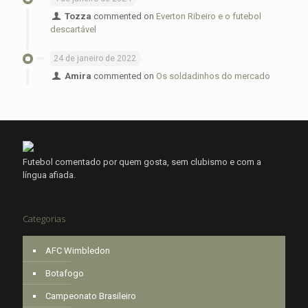
Tozza
commented on
Everton Ribeiro e o futebol
descartável
24 de janeiro de 2022
Amira
commented on
Os soldadinhos do mercado
Futebol comentado por quem gosta, sem clubismo e com a
língua afiada.
Categorias
AFC Wimbledon
Botafogo
Campeonato Brasileiro