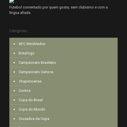
Futebol comentado por quem gosta, sem clubismo e com a
língua afiada.
Categorias
AFC Wimbledon
Botafogo
Campeonato Brasileiro
Campeonato Carioca
Chapecoense
Contos
Copa do Brasil
Copa do Mundo
Cruzados da Copa