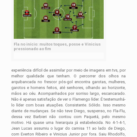
Fla no início: muitos toques, posse e Vinicius
pressionado ao fim
experiência difícil de assimilar por meio de imagens em tvs, por
melhor qualidade que tenham. O percorrer dos olhos na
arquibancada no frescor pós-gol encontra garotas, mulheres,
garotos e homens feitos, até senhores, olhando ao horizonte,
mãos ao céu. Acompanhados por sorriso largo, escancarado.
Não é apenas satisfação de ver o Flamengo líder. É testemunhá-
lo líder com boas atuações. Consistente. Sólido. Isso mesmo
diante de mudanças. Se não teve Diego, suspenso, no Fla-Flu,
dessa vez Barbieri não contou com Paquetá, pelo mesmo
motivo. Há quase uma hierarquia já estabelecida. No 4-1-4-1,
Jean Lucas assumiu o lugar do camisa 11 ao lado de Diego,
com Everton Ribeiro e Vinicius Junior por fora. Saiu Rhodolfo,