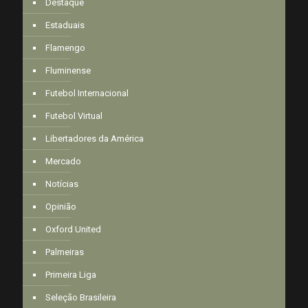
Destaque
Estaduais
Flamengo
Fluminense
Futebol Internacional
Futebol Virtual
Libertadores da América
Mercado
Notícias
Opinião
Oxford United
Palmeiras
Primeira Liga
Seleção Brasileira