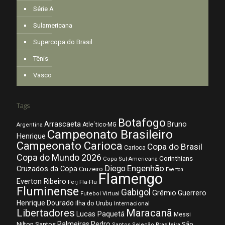
Série A
Sulamericana
Supercopa do Brasil
Tênis
Vasco
Tags
Botafogo
Arrascaeta
Bruno
Atle´tico-MG
Argentina
Campeonato Brasileiro
Henrique
Campeonato Carioca
Copa do Brasil
Carioca
Copa do Mundo 2026
Corinthians
Copa Sul-Americana
Diego
Engenhão
Cruzados da Copa
Cruzeiro
Everton
Flamengo
Everton Ribeiro
Fla-Flu
Ferj
Fluminense
Gabigol
Grêmio
Guerrero
Futebol Virtual
Henrique Dourado
Ilha do Urubu
Internacional
Libertadores
Maracanã
Lucas Paquetá
Messi
Palmeiras
Pedro
Nilton Santos
São
Santos
Seleção Brasileira