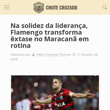
Na solidez da liderança,
Flamengo transforma
êxtase no Maracanã em
rotina
Publicado por
Pedro Henrique Torre
em
11 de junho de
2018