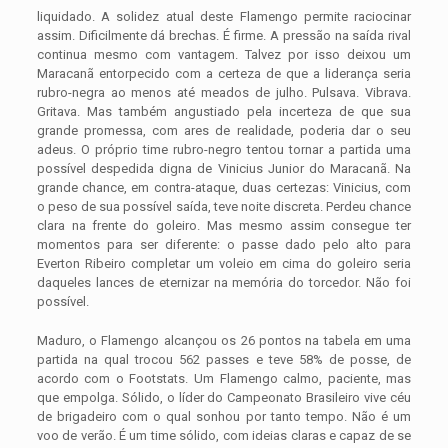
liquidado. A solidez atual deste Flamengo permite raciocinar
assim. Dificilmente dá brechas. É firme. A pressão na saída rival
continua mesmo com vantagem. Talvez por isso deixou um
Maracanã entorpecido com a certeza de que a liderança seria
rubro-negra ao menos até meados de julho. Pulsava. Vibrava.
Gritava. Mas também angustiado pela incerteza de que sua
grande promessa, com ares de realidade, poderia dar o seu
adeus. O próprio time rubro-negro tentou tornar a partida uma
possível despedida digna de Vinicius Junior do Maracanã. Na
grande chance, em contra-ataque, duas certezas: Vinicius, com
o peso de sua possível saída, teve noite discreta. Perdeu chance
clara na frente do goleiro. Mas mesmo assim consegue ter
momentos para ser diferente: o passe dado pelo alto para
Everton Ribeiro completar um voleio em cima do goleiro seria
daqueles lances de eternizar na memória do torcedor. Não foi
possível.
Maduro, o Flamengo alcançou os 26 pontos na tabela em uma
partida na qual trocou 562 passes e teve 58% de posse, de
acordo com o Footstats. Um Flamengo calmo, paciente, mas
que empolga. Sólido, o líder do Campeonato Brasileiro vive céu
de brigadeiro com o qual sonhou por tanto tempo. Não é um
voo de verão. É um time sólido, com ideias claras e capaz de se