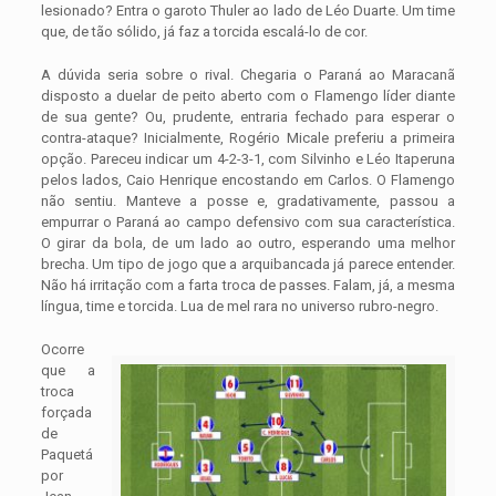
lesionado? Entra o garoto Thuler ao lado de Léo Duarte. Um time
que, de tão sólido, já faz a torcida escalá-lo de cor.
A dúvida seria sobre o rival. Chegaria o Paraná ao Maracanã
disposto a duelar de peito aberto com o Flamengo líder diante
de sua gente? Ou, prudente, entraria fechado para esperar o
contra-ataque? Inicialmente, Rogério Micale preferiu a primeira
opção. Pareceu indicar um 4-2-3-1, com Silvinho e Léo Itaperuna
pelos lados, Caio Henrique encostando em Carlos. O Flamengo
não sentiu. Manteve a posse e, gradativamente, passou a
empurrar o Paraná ao campo defensivo com sua característica.
O girar da bola, de um lado ao outro, esperando uma melhor
brecha. Um tipo de jogo que a arquibancada já parece entender.
Não há irritação com a farta troca de passes. Falam, já, a mesma
língua, time e torcida. Lua de mel rara no universo rubro-negro.
Ocorre
que a
troca
forçada
de
Paquetá
por