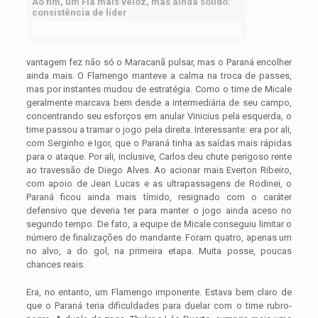
Ao fim, um Fla mais veloz, mas ainda sólido:
consistência de líder
vantagem fez não só o Maracanã pulsar, mas o Paraná encolher
ainda mais. O Flamengo manteve a calma na troca de passes,
mas por instantes mudou de estratégia. Como o time de Micale
geralmente marcava bem desde a intermediária de seu campo,
concentrando seu esforços em anular Vinicius pela esquerda, o
time passou a tramar o jogo pela direita. Interessante: era por ali,
com Serginho e Igor, que o Paraná tinha as saídas mais rápidas
para o ataque. Por ali, inclusive, Carlos deu chute perigoso rente
ao travessão de Diego Alves. Ao acionar mais Everton Ribeiro,
com apoio de Jean Lucas e as ultrapassagens de Rodinei, o
Paraná ficou ainda mais tímido, resignado com o caráter
defensivo que deveria ter para manter o jogo ainda aceso no
segundo tempo. De fato, a equipe de Micale conseguiu limitar o
número de finalizações do mandante. Foram quatro, apenas um
no alvo, a do gol, na primeira etapa. Muita posse, poucas
chances reais.
Era, no entanto, um Flamengo imponente. Estava bem claro de
que o Paraná teria dificuldades para duelar com o time rubro-