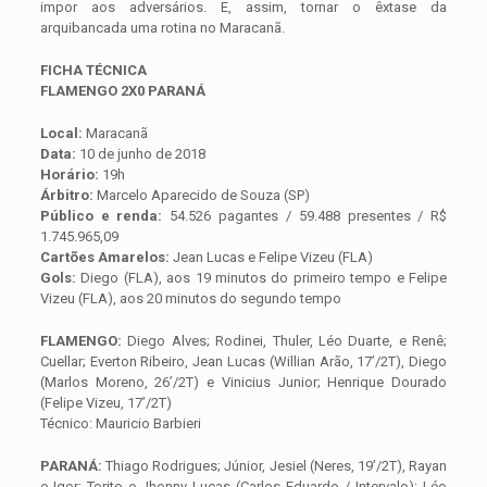
impor aos adversários. E, assim, tornar o êxtase da
arquibancada uma rotina no Maracanã.
FICHA TÉCNICA
FLAMENGO 2X0 PARANÁ
Local:
Maracanã
Data:
10 de junho de 2018
Horário:
19h
Árbitro:
Marcelo Aparecido de Souza (SP)
Público e renda:
54.526 pagantes / 59.488 presentes / R$
1.745.965,09
Cartões Amarelos:
Jean Lucas e Felipe Vizeu (FLA)
Gols:
Diego (FLA), aos 19 minutos do primeiro tempo e Felipe
Vizeu (FLA), aos 20 minutos do segundo tempo
FLAMENGO:
Diego Alves; Rodinei, Thuler, Léo Duarte, e Renê;
Cuellar; Everton Ribeiro, Jean Lucas (Willian Arão, 17’/2T), Diego
(Marlos Moreno, 26’/2T) e Vinicius Junior; Henrique Dourado
(Felipe Vizeu, 17’/2T)
Técnico: Mauricio Barbieri
PARANÁ:
Thiago Rodrigues; Júnior, Jesiel (Neres, 19’/2T), Rayan
e Igor; Torito e Jhonny Lucas (Carlos Eduardo / Intervalo); Léo