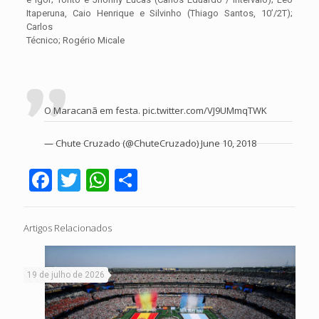
Itaperuna, Caio Henrique e Silvinho (Thiago Santos, 10’/2T);
Carlos
Técnico; Rogério Micale
O Maracanã em festa.
pic.twitter.com/VJ9UMmqTWK
— Chute Cruzado (@ChuteCruzado)
June 10, 2018
Facebook
Twitter
WhatsApp
Share
Artigos Relacionados
19 de julho de 2026