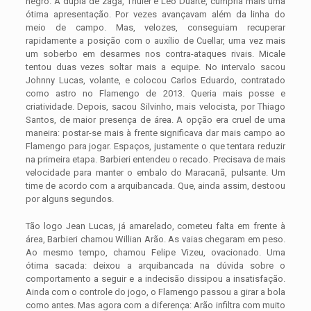
negro. A dupla de zaga, Thuler e Léo Duarte, cumpria mais uma
ótima apresentação. Por vezes avançavam além da linha do
meio de campo. Mas, velozes, conseguiam recuperar
rapidamente a posição com o auxílio de Cuellar, uma vez mais
um soberbo em desarmes nos contra-ataques rivais. Micale
tentou duas vezes soltar mais a equipe. No intervalo sacou
Johnny Lucas, volante, e colocou Carlos Eduardo, contratado
como astro no Flamengo de 2013. Queria mais posse e
criatividade. Depois, sacou Silvinho, mais velocista, por Thiago
Santos, de maior presença de área. A opção era cruel de uma
maneira: postar-se mais à frente significava dar mais campo ao
Flamengo para jogar. Espaços, justamente o que tentara reduzir
na primeira etapa. Barbieri entendeu o recado. Precisava de mais
velocidade para manter o embalo do Maracanã, pulsante. Um
time de acordo com a arquibancada. Que, ainda assim, destoou
por alguns segundos.
Tão logo Jean Lucas, já amarelado, cometeu falta em frente à
área, Barbieri chamou Willian Arão. As vaias chegaram em peso.
Ao mesmo tempo, chamou Felipe Vizeu, ovacionado. Uma
ótima sacada: deixou a arquibancada na dúvida sobre o
comportamento a seguir e a indecisão dissipou a insatisfação.
Ainda com o controle do jogo, o Flamengo passou a girar a bola
como antes. Mas agora com a diferença: Arão infiltra com muito