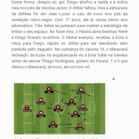
Desta forma, chegou ao gol. Diego abafou a saída e a sobra
caiu nos pés de Vinicius Junior. O drible falhou, mas a estourada
da defesa foi em Jean Lucas e caiu de novo nos pés da
revelação rubro-negra. Com 17 anos, ele já causa temor aos
adversários. Três deles se juntaram para manter a estratégia de
limitar o seu espaço. Ao fazer isso, o Paraná abriu brechas. Renê
e Diego ficaram sozinhos. O lateral avançou, recebeu a bola e
rolou para Diego, rápido no drible para ser derrubado sem
piedade pelo zagueiro. Na cobrança do camisa 10, o Maracanã
recheado de luzes na arquibancada viu a bola bater na barreira
antes de vencer Thiago Rodrigues, goleiro do Paraná. 1 a 0 que
deixou o Maracanã, de novo, em um tom só.
A