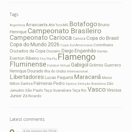
Tags
Botafogo
Arrascaeta
Bruno
Atle´tico-MG
Argentina
Campeonato Brasileiro
Henrique
Campeonato Carioca
Copa do Brasil
Carioca
Copa do Mundo 2026
Corinthians
Copa Sul-Americana
Diego
Engenhão
Cruzados da Copa
Cruzeiro
Everton
Flamengo
Everton Ribeiro
Fla-Flu
Ferj
Fluminense
Gabigol
Grêmio
Guerrero
Futebol Virtual
Henrique Dourado
Ilha do Urubu
Internacional
Libertadores
Maracanã
Lucas Paquetá
Messi
Palmeiras
Pedro
Nilton Santos
São
Santos
Seleção Brasileira
Vasco
Vinicius
São Paulo
Januário
Taça Guanabara
Taça Rio
Junior
Zé Ricardo
Latest comments
4 de janeiro de 2024