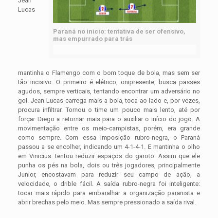
Jean
Lucas
Paraná no início: tentativa de ser ofensivo,
mas empurrado para trás
mantinha o Flamengo com o bom toque de bola, mas sem ser
tão incisivo. O primeiro é elétrico, onipresente, busca passes
agudos, sempre verticais, tentando encontrar um adversário no
gol. Jean Lucas carrega mais a bola, toca ao lado e, por vezes,
procura infiltrar. Tornou o time um pouco mais lento, até por
forçar Diego a retornar mais para o auxiliar o início do jogo. A
movimentação entre os meio-campistas, porém, era grande
como sempre. Com essa imposição rubro-negra, o Paraná
passou a se encolher, indicando um 4-1-4-1. E mantinha o olho
em Vinicius: tentou reduzir espaços do garoto. Assim que ele
punha os pés na bola, dois ou três jogadores, principalmente
Junior, encostavam para reduzir seu campo de ação, a
velocidade, o drible fácil. A saída rubro-negra foi inteligente:
tocar mais rápido para embaralhar a organização paranista e
abrir brechas pelo meio. Mas sempre pressionado a saída rival.