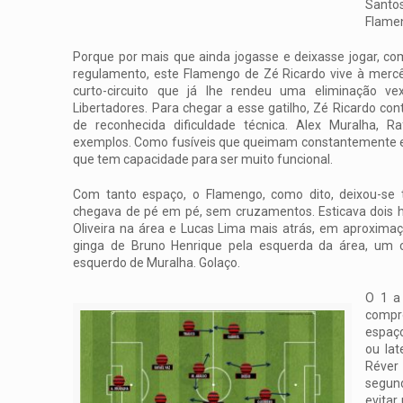
Santos
Flamen
Porque por mais que ainda jogasse e deixasse jogar, 
regulamento, este Flamengo de Zé Ricardo vive à merc
curto-circuito que já lhe rendeu uma eliminação v
Libertadores. Para chegar a esse gatilho, Zé Ricardo co
de reconhecida dificuldade técnica. Alex Muralha, 
exemplos. Como fusíveis que queimam constantemente 
que tem capacidade para ser muito funcional.
Com tanto espaço, o Flamengo, como dito, deixou-se
chegava de pé em pé, sem cruzamentos. Esticava dois 
Oliveira na área e Lucas Lima mais atrás, em aproxim
ginga de Bruno Henrique pela esquerda da área, um 
esquerdo de Muralha. Golaço.
O 1 a 
compr
espaço
ou lat
Réver
segund
evitar