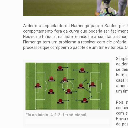
A derrota impactante do Flamengo para o Santos por 4 
comportamento fora da curva que poderia ser facilment
Houve, no fundo, uma triste reunião de circunstâncias nor
Flamengo tem um problema a resolver com ele próprio: a
processos que compõem o pacote de um time vitorioso. O
Simpl
de dom
se dei
bem: o
casa.
ataque
um tim
Pois 
esquem
com e
Fla no início: 4-2-3-1 tradicional
Havia 
de pas