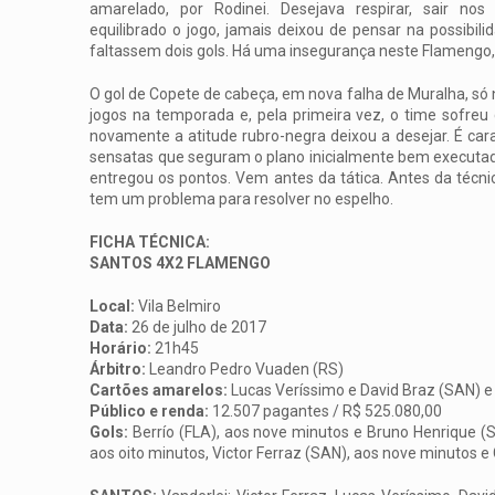
amarelado, por Rodinei. Desejava respirar, sair no
equilibrado o jogo, jamais deixou de pensar na possibili
faltassem dois gols. Há uma insegurança neste Flamengo, 
O gol de Copete de cabeça, em nova falha de Muralha, s
jogos na temporada e, pela primeira vez, o time sofreu
novamente a atitude rubro-negra deixou a desejar. É ca
sensatas que seguram o plano inicialmente bem executad
entregou os pontos. Vem antes da tática. Antes da técn
tem um problema para resolver no espelho.
FICHA TÉCNICA:
SANTOS 4X2 FLAMENGO
Local:
Vila Belmiro
Data:
26 de julho de 2017
Horário:
21h45
Árbitro:
Leandro Pedro Vuaden (RS)
Cartões amarelos:
Lucas Veríssimo e David Braz (SAN) e 
Público e renda:
12.507 pagantes / R$ 525.080,00
Gols:
Berrío (FLA), aos nove minutos e Bruno Henrique (
aos oito minutos, Victor Ferraz (SAN), aos nove minutos 