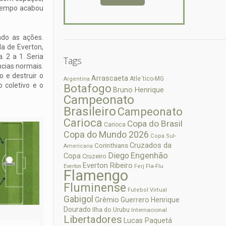
o tempo acabou
ado as ações.
a de Everton,
. 2 a 1. Seria
Tags
ncias normais.
o e destruir o
Arrascaeta
Atle´tico-MG
Argentina
o coletivo e o
Botafogo
Bruno Henrique
Campeonato
Brasileiro
Campeonato
Carioca
Copa do Brasil
Carioca
Copa do Mundo 2026
Copa Sul-
Cruzados da
Corinthians
Americana
Diego
Engenhão
Copa
Cruzeiro
Everton Ribeiro
Fla-Flu
Everton
Ferj
Flamengo
Fluminense
Futebol Virtual
Gabigol
Grêmio
Guerrero
Henrique
Dourado
Ilha do Urubu
Internacional
Libertadores
Lucas Paquetá