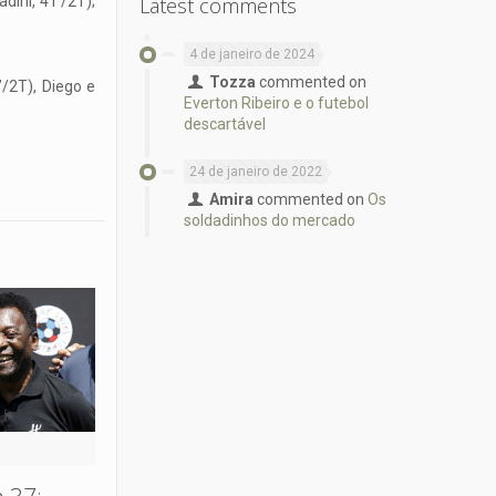
dini, 41’/2T);
Latest comments
4 de janeiro de 2024
Tozza
commented on
’/2T), Diego e
Everton Ribeiro e o futebol
descartável
24 de janeiro de 2022
Amira
commented on
Os
soldadinhos do mercado
 37: