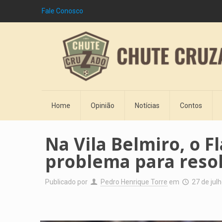
Fale Conosco
Home
Opinião
Notícias
Contos
Na Vila Belmiro, o 
problema para reso
Publicado por
Pedro Henrique Torre
em
27 de jul