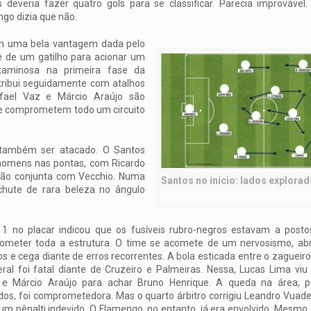
 deveria fazer quatro gols para se classificar. Parecia improvável.
go dizia que não.
com uma bela vantagem dada pelo
ê de um gatilho para acionar um
examinosa na primeira fase da
ntribui seguidamente com atalhos
Rafael Vaz e Márcio Araújo são
e comprometem todo um circuito
 também ser atacado. O Santos
homens nas pontas, com Ricardo
ação conjunta com Vecchio. Numa
Santos no início: lados explora
chute de rara beleza no ângulo
1 no placar indicou que os fusíveis rubro-negros estavam a posto
ometer toda a estrutura. O time se acomete de um nervosismo, ab
s e cega diante de erros recorrentes. A bola esticada entre o zagueir
eral foi fatal diante de Cruzeiro e Palmeiras. Nessa, Lucas Lima vi
 e Márcio Araújo para achar Bruno Henrique. A queda na área, p
os, foi comprometedora. Mas o quarto árbitro corrigiu Leandro Vuad
 um pênalti indevido. O Flamengo, no entanto, já era envolvido. Mesm