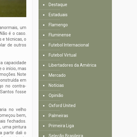
Destaque
Estaduais
Flamengo
 anormais, um
Não é o caso.
Fluminense
 e técnicas, o
lar de outros
Futebol Internacional
Futebol Virtual
ra capacidade
Libertadores da América
 o início, mas
 emoções. Note
Mercado
construída em
Notícias
o no contra-
o Santos fosse
Opinião
Oxford United
aria no velho
 Começou bem,
Palmeiras
ais fechados.
Primeira Liga
a, uma pintura
 partir dali o
Seleção Brasileira