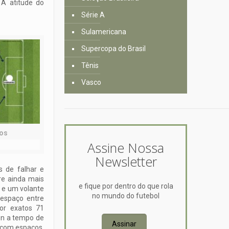
 A atitude do
Série A
Sulamericana
Supercopa do Brasil
Tênis
Vasco
dos
Assine Nossa
Newsletter
s de falhar e
re ainda mais
e fique por dentro do que rola
o e um volante
no mundo do futebol
u espaço entre
or exatos 71
en a tempo de
Assinar
o com espaços,