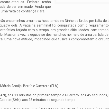
s contra-ataques. Embora tenha
dade de ser eliminado. Ainda que
uma falta de confiança clara.
ó não encaminhou uma nova hecatombe no Ninho do Urubu por falta de 
 quatro gols. A vaga na semifinal foi conquistada com o regulamento,
racterística forjada com o tempo, em grandes dificuldades, com tomad
o. Mais uma vez, a equipe se desmanchou no meio de uma partida dec
ica. Uma nova atitude, impedindo que fusíveis comprometam o circuit
Márcio Araújo, Berrío e Guerrero (FLA)
SAN), aos 33 minutos do primeiro tempo e Guerrero, aos 45 segundos,
e Copete (SAN), aos 48 minutos do segundo tempo.