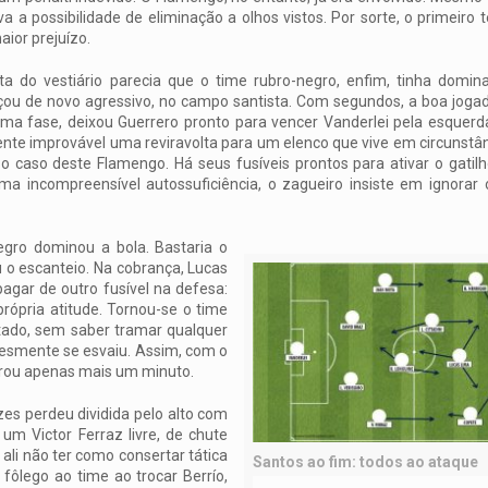
va a possibilidade de eliminação a olhos vistos. Por sorte, o primeir
ior prejuízo.
ta do vestiário parecia que o time rubro-negro, enfim, tinha domin
u de novo agressivo, no campo santista. Com segundos, a boa jogad
ma fase, deixou Guerrero pronto para vencer Vanderlei pela esquerda
nte improvável uma reviravolta para um elenco que vive em circunstâ
o caso deste Flamengo. Há seus fusíveis prontos para ativar o gatilh
uma incompreensível autossuficiência, o zagueiro insiste em ignorar 
egro dominou a bola. Bastaria o
u o escanteio. Na cobrança, Lucas
gar de outro fusível na defesa:
própria atitude. Tornou-se o time
ntado, sem saber tramar qualquer
plesmente se esvaiu. Assim, com o
orou apenas mais um minuto.
zes perdeu dividida pelo alto com
um Victor Ferraz livre, de chute
ali não ter como consertar tática
Santos ao fim: todos ao ataque
fôlego ao time ao trocar Berrío,