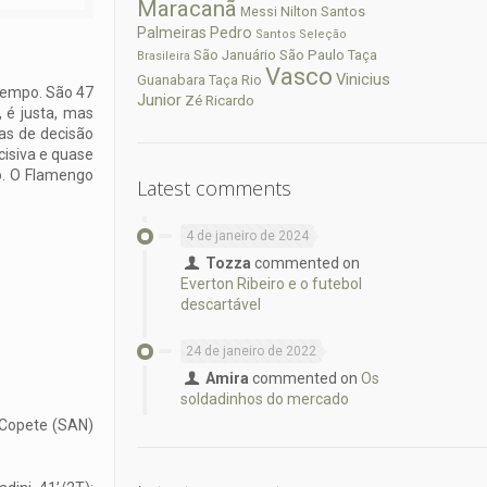
Maracanã
Nilton Santos
Messi
Palmeiras
Pedro
Santos
Seleção
São Paulo
São Januário
Taça
Brasileira
Vasco
Vinicius
Guanabara
Taça Rio
tempo. São 47
Junior
Zé Ricardo
 é justa, mas
as de decisão
isiva e quase
o. O Flamengo
Latest comments
4 de janeiro de 2024
Tozza
commented on
Everton Ribeiro e o futebol
descartável
24 de janeiro de 2022
Amira
commented on
Os
soldadinhos do mercado
 Copete (SAN)