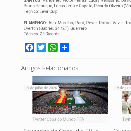
SANTOS:
Vanderlei; Victor Ferraz, Lucas Veríssimo, David
Bruno Henrique, Lucas Lima e Copete; Ricardo Oliveira (Vl
Técnico: Levir Culpi
FLAMENGO:
Alex Muralha; Pará, Rever, Rafael Vaz e Trauc
Everton (Gabriel, 34’/2T); Guerrero
Técnico: Zé Ricardo
Facebook
Twitter
WhatsApp
Share
Artigos Relacionados
19 de julho de 2026
19 de jul
Twitter Copa do Mundo FIFA
Twit
Cruzados da Copa, dia 39: o
Cruzad