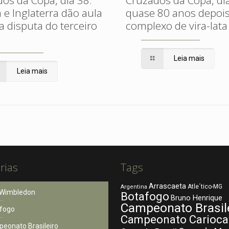
 e Inglaterra dão aula
quase 80 anos depoi
a disputa do terceiro
complexo de vira-lata
Leia mais
Leia mais
rias
Tags
Arrascaeta
Atle´tico-MG
Argentina
Wimbledon
Botafogo
Bruno Henrique
Campeonato Brasil
fogo
Campeonato Carioca
eonato Brasileiro