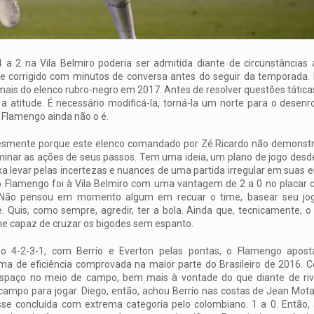
a 2 na Vila Belmiro poderia ser admitida diante de circunstâncias
e corrigido com minutos de conversa antes do seguir da temporada. 
mais do elenco rubro-negro em 2017. Antes de resolver questões táticas
 atitude. É necessário modificá-la, torná-la um norte para o desenro
 Flamengo ainda não o é.
esmente porque este elenco comandado por Zé Ricardo não demonst
inar as ações de seus passos. Tem uma ideia, um plano de jogo desde
xa levar pelas incertezas e nuances de uma partida irregular em suas
 Flamengo foi à Vila Belmiro com uma vantagem de 2 a 0 no placar 
 Não pensou em momento algum em recuar o time, basear seu jog
. Quis, como sempre, agredir, ter a bola. Ainda que, tecnicamente, 
e capaz de cruzar os bigodes sem espanto.
no 4-2-3-1, com Berrío e Everton pelas pontas, o Flamengo apost
a de eficiência comprovada na maior parte do Brasileiro de 2016.
spaço no meio de campo, bem mais à vontade do que diante de riv
campo para jogar. Diego, então, achou Berrío nas costas de Jean Mot
se concluída com extrema categoria pelo colombiano. 1 a 0. Então, a