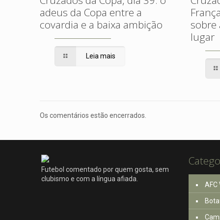
adeus da Copa entre a
França
covardia e a baixa ambição
sobre 
lugar
Leia mais
Os comentários estão encerrados.
Catego
Futebol comentado por quem gosta, sem
clubismo e com a língua afiada.
AFC 
Bota
Camp