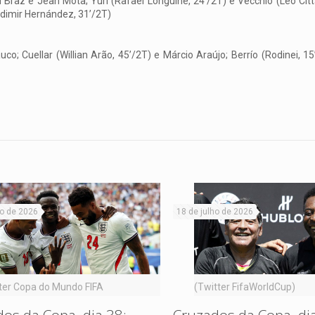
 Braz e Jean Mota; Yuri (Rafael Longuine, 24’/2T) e Vecchio (Léo Citta
adimir Hernández, 31’/2T)
o; Cuellar (Willian Arão, 45’/2T) e Márcio Araújo; Berrío (Rodinei, 15
ho de 2026
18 de julho de 2026
ter Copa do Mundo FIFA
(Twitter FifaWorldCup)
os da Copa, dia 38:
Cruzados da Copa, dia