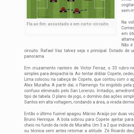
cogita
sem ma
Na vol
Fla ao fim: assustado e em curto-circuito
Começo
em óti
altame
Não é 
circuito. Rafael Vaz talvez seja o principal. Dotado de 
panorama.
Em cruzamento rasteiro de Victor Ferraz, o 33 rubro-n
simples para despachá-la. Ao tentar driblar Copete, cede
Lima colocou na cabeça de Copete, que contou com o apa
Alex Muralha. A partir daí, o Flamengo foi engolido pela 
confuso eliminado pelo San Lorenzo. Irritadiço, amedro
tipo de tabela. O plano de jogo, o domínio das ações sim
Santos em alta voltagem, rondando a área, a virada dem
Então o último fusível apagou. Márcio Araújo por duas ve
Bruno Henrique. A bola sobrou para Copete ajeitar para 
cheio no fundo da rede de Muralha. Um 3 a 2 que indicava 
ou técnica sem antes retomar a atitude. Zé Ricardo deu 