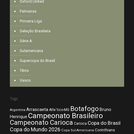
Oxford United
Palmeiras
Primeira Liga
Seleção Brasileira
Série A
Sulamericana
Supercopa do Brasil
Tênis
Vasco
Tags
Botafogo
Arrascaeta
Bruno
Atle´tico-MG
Argentina
Campeonato Brasileiro
Henrique
Campeonato Carioca
Copa do Brasil
Carioca
Copa do Mundo 2026
Corinthians
Copa Sul-Americana