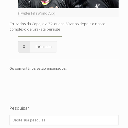
(Twitter FifaWorldCup)
Cruzados da Copa, dia 37: quase 80 anos depois o nosso
complexo de vira-lata persiste
Leia mais
Os comentários estão encerrados.
Pesquisar