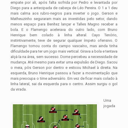
empate por ali, após falta sofrida por Pedro e levantada por
Diego para a antecipada de cabeça de Léo Pereira. O 1 a 1 deu
mais calma aos rubro-negros para inverter o jogo. Gerson e
Matheuzinho seguraram mais as investidas pelo setor, dando
menos espaço para Benítez lançar e Talles Magno receber a
bola. E o Flamengo acelerava do outro lado, com Bruno
Henrique bem colado à linha alteral. Cayo Tenório,
instintivamente, teve de segurar qualquer ímpeto ofensivo. O
Flamengo tomou conta do campo vascaíno, mas ainda tinha
dificuldade para ter um jogo mais vertical. Girava a bola e tentava
alçá-la na área, sem sucesso. Dome percebeu a necessidade de
mudança. Até mesmo para evitar uma expulsão de Diego. Sacou
o meia, pôs Gerson por dentro e esticou Michael à direita. Na
esquerda, Bruno Henrique passou a fazer a movimentação que
mais preocupa o time adversário. Em vez de ficar mais colado à
linha lateral, sai da esquerda para o centro. Assim surgiu o gol
da virada.
Uma
jogada