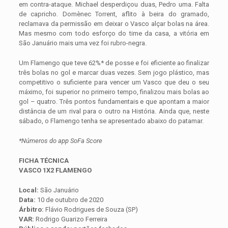
em contra-ataque. Michael desperdiçou duas, Pedro uma. Falta
de capricho. Domènec Torrent, aflito à beira do gramado,
reclamava da permissão em deixar o Vasco alçar bolas na área.
Mas mesmo com todo esforço do time da casa, a vitória em
São Januário mais uma vez foi rubro-negra.
Um Flamengo que teve 62%* de posse e foi eficiente ao finalizar
três bolas no gol e marcar duas vezes. Sem jogo plástico, mas
competitivo o suficiente para vencer um Vasco que deu o seu
máximo, foi superior no primeiro tempo, finalizou mais bolas ao
gol – quatro. Três pontos fundamentais e que apontam a maior
distância de um rival para o outro na História. Ainda que, neste
sábado, o Flamengo tenha se apresentado abaixo do patamar.
*Números do app SoFa Score
FICHA TÉCNICA
VASCO 1X2 FLAMENGO
Local:
São Januário
Data:
10 de outubro de 2020
Árbitro:
Flávio Rodrigues de Souza (SP)
VAR:
Rodrigo Guarizo Ferreira