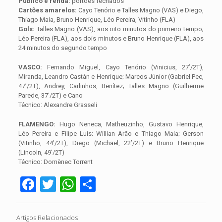
Público e renda:
portões fechados
Cartões amarelos:
Cayo Tenório e Talles Magno (VAS) e Diego,
Thiago Maia, Bruno Henrique, Léo Pereira, Vitinho (FLA)
Gols:
Talles Magno (VAS), aos oito minutos do primeiro tempo;
Léo Pereira (FLA), aos dois minutos e Bruno Henrique (FLA), aos
24 minutos do segundo tempo
VASCO:
Fernando Miguel, Cayo Tenório (Vinicius, 27’/2T),
Miranda, Leandro Castán e Henrique; Marcos Júnior (Gabriel Pec,
47’/2T), Andrey, Carlinhos, Benítez; Talles Magno (Guilherme
Parede, 37’/2T) e Cano
Técnico: Alexandre Grasseli
FLAMENGO:
Hugo Neneca, Matheuzinho, Gustavo Henrique,
Léo Pereira e Filipe Luís; Willian Arão e Thiago Maia; Gerson
(Vitinho, 44’/2T), Diego (Michael, 22’/2T) e Bruno Henrique
(Lincoln, 49’/2T)
Técnico: Domènec Torrent
Facebook
Twitter
WhatsApp
Share
Artigos Relacionados