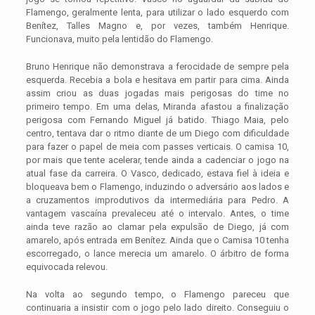
Flamengo, geralmente lenta, para utilizar o lado esquerdo com
Benítez, Talles Magno e, por vezes, também Henrique.
Funcionava, muito pela lentidão do Flamengo.
Bruno Henrique não demonstrava a ferocidade de sempre pela
esquerda. Recebia a bola e hesitava em partir para cima. Ainda
assim criou as duas jogadas mais perigosas do time no
primeiro tempo. Em uma delas, Miranda afastou a finalização
perigosa com Fernando Miguel já batido. Thiago Maia, pelo
centro, tentava dar o ritmo diante de um Diego com dificuldade
para fazer o papel de meia com passes verticais. O camisa 10,
por mais que tente acelerar, tende ainda a cadenciar o jogo na
atual fase da carreira. O Vasco, dedicado, estava fiel à ideia e
bloqueava bem o Flamengo, induzindo o adversário aos lados e
a cruzamentos improdutivos da intermediária para Pedro. A
vantagem vascaína prevaleceu até o intervalo. Antes, o time
ainda teve razão ao clamar pela expulsão de Diego, já com
amarelo, após entrada em Benítez. Ainda que o Camisa 10 tenha
escorregado, o lance merecia um amarelo. O árbitro de forma
equivocada relevou.
Na volta ao segundo tempo, o Flamengo pareceu que
continuaria a insistir com o jogo pelo lado direito. Conseguiu o