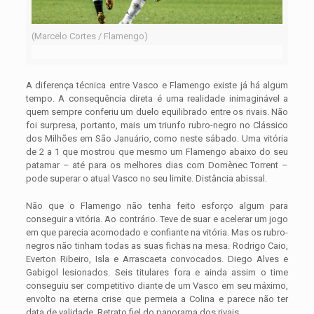
(Marcelo Cortes / Flamengo)
A diferença técnica entre Vasco e Flamengo existe já há algum
tempo. A consequência direta é uma realidade inimaginável a
quem sempre conferiu um duelo equilibrado entre os rivais. Não
foi surpresa, portanto, mais um triunfo rubro-negro no Clássico
dos Milhões em São Januário, como neste sábado. Uma vitória
de 2 a 1 que mostrou que mesmo um Flamengo abaixo do seu
patamar – até para os melhores dias com Domènec Torrent –
pode superar o atual Vasco no seu limite. Distância abissal.
Não que o Flamengo não tenha feito esforço algum para
conseguir a vitória. Ao contrário. Teve de suar e acelerar um jogo
em que parecia acomodado e confiante na vitória. Mas os rubro-
negros não tinham todas as suas fichas na mesa. Rodrigo Caio,
Everton Ribeiro, Isla e Arrascaeta convocados. Diego Alves e
Gabigol lesionados. Seis titulares fora e ainda assim o time
conseguiu ser competitivo diante de um Vasco em seu máximo,
envolto na eterna crise que permeia a Colina e parece não ter
data de validade. Retrato fiel do panorama dos rivais.