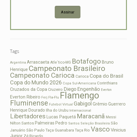
Assinar
Tags
Botafogo
Arrascaeta
Bruno
Atle´tico-MG
Argentina
Campeonato Brasileiro
Henrique
Campeonato Carioca
Copa do Brasil
Carioca
Copa do Mundo 2026
Corinthians
Copa Sul-Americana
Diego
Engenhão
Cruzados da Copa
Cruzeiro
Everton
Flamengo
Everton Ribeiro
Fla-Flu
Ferj
Fluminense
Gabigol
Grêmio
Guerrero
Futebol Virtual
Henrique Dourado
Ilha do Urubu
Internacional
Libertadores
Maracanã
Lucas Paquetá
Messi
Palmeiras
Pedro
Nilton Santos
São
Santos
Seleção Brasileira
Vasco
Vinicius
São Paulo
Januário
Taça Guanabara
Taça Rio
Junior
Zé Ricardo