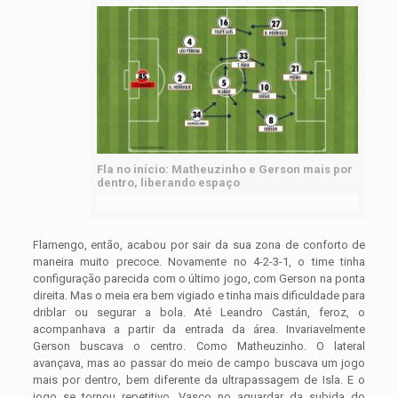
Fla no início: Matheuzinho e Gerson mais por
dentro, liberando espaço
Flamengo, então, acabou por sair da sua zona de conforto de
maneira muito precoce. Novamente no 4-2-3-1, o time tinha
configuração parecida com o último jogo, com Gerson na ponta
direita. Mas o meia era bem vigiado e tinha mais dificuldade para
driblar ou segurar a bola. Até Leandro Castán, feroz, o
acompanhava a partir da entrada da área. Invariavelmente
Gerson buscava o centro. Como Matheuzinho. O lateral
avançava, mas ao passar do meio de campo buscava um jogo
mais por dentro, bem diferente da ultrapassagem de Isla. E o
jogo se tornou repetitivo. Vasco no aguardar da subida do