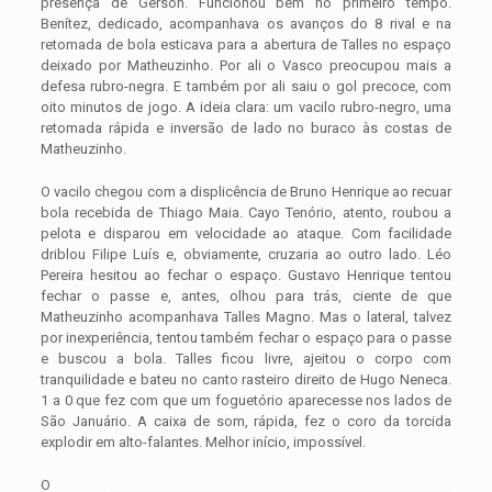
presença de Gerson. Funcionou bem no primeiro tempo.
Benítez, dedicado, acompanhava os avanços do 8 rival e na
retomada de bola esticava para a abertura de Talles no espaço
deixado por Matheuzinho. Por ali o Vasco preocupou mais a
defesa rubro-negra. E também por ali saiu o gol precoce, com
oito minutos de jogo. A ideia clara: um vacilo rubro-negro, uma
retomada rápida e inversão de lado no buraco às costas de
Matheuzinho.
O vacilo chegou com a displicência de Bruno Henrique ao recuar
bola recebida de Thiago Maia. Cayo Tenório, atento, roubou a
pelota e disparou em velocidade ao ataque. Com facilidade
driblou Filipe Luís e, obviamente, cruzaria ao outro lado. Léo
Pereira hesitou ao fechar o espaço. Gustavo Henrique tentou
fechar o passe e, antes, olhou para trás, ciente de que
Matheuzinho acompanhava Talles Magno. Mas o lateral, talvez
por inexperiência, tentou também fechar o espaço para o passe
e buscou a bola. Talles ficou livre, ajeitou o corpo com
tranquilidade e bateu no canto rasteiro direito de Hugo Neneca.
1 a 0 que fez com que um foguetório aparecesse nos lados de
São Januário. A caixa de som, rápida, fez o coro da torcida
explodir em alto-falantes. Melhor início, impossível.
O