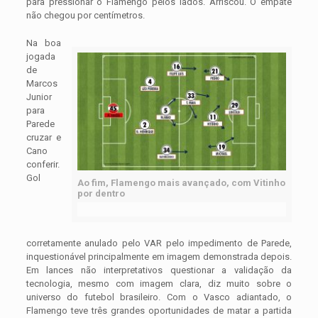
para pressionar o Flamengo pelos lados. Arriscou. O empate
não chegou por centímetros.
Na boa
jogada
de
Marcos
Junior
para
Parede
cruzar e
Cano
conferir.
Gol
Ao fim, Flamengo mais avançado, com Vitinho
por dentro
corretamente anulado pelo VAR pelo impedimento de Parede,
inquestionável principalmente em imagem demonstrada depois.
Em lances não interpretativos questionar a validação da
tecnologia, mesmo com imagem clara, diz muito sobre o
universo do futebol brasileiro. Com o Vasco adiantado, o
Flamengo teve três grandes oportunidades de matar a partida