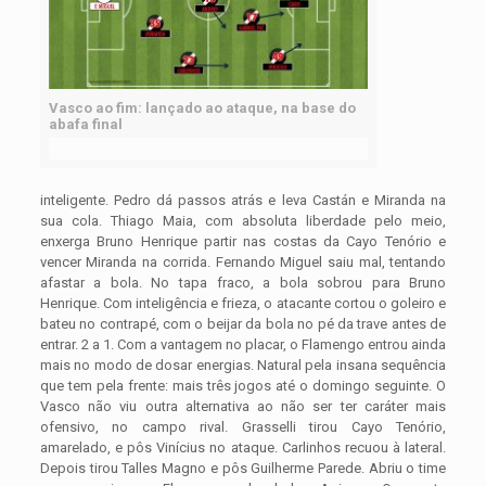
Vasco ao fim: lançado ao ataque, na base do
abafa final
inteligente. Pedro dá passos atrás e leva Castán e Miranda na
sua cola. Thiago Maia, com absoluta liberdade pelo meio,
enxerga Bruno Henrique partir nas costas da Cayo Tenório e
vencer Miranda na corrida. Fernando Miguel saiu mal, tentando
afastar a bola. No tapa fraco, a bola sobrou para Bruno
Henrique. Com inteligência e frieza, o atacante cortou o goleiro e
bateu no contrapé, com o beijar da bola no pé da trave antes de
entrar. 2 a 1. Com a vantagem no placar, o Flamengo entrou ainda
mais no modo de dosar energias. Natural pela insana sequência
que tem pela frente: mais três jogos até o domingo seguinte. O
Vasco não viu outra alternativa ao não ser ter caráter mais
ofensivo, no campo rival. Grasselli tirou Cayo Tenório,
amarelado, e pôs Vinícius no ataque. Carlinhos recuou à lateral.
Depois tirou Talles Magno e pôs Guilherme Parede. Abriu o time