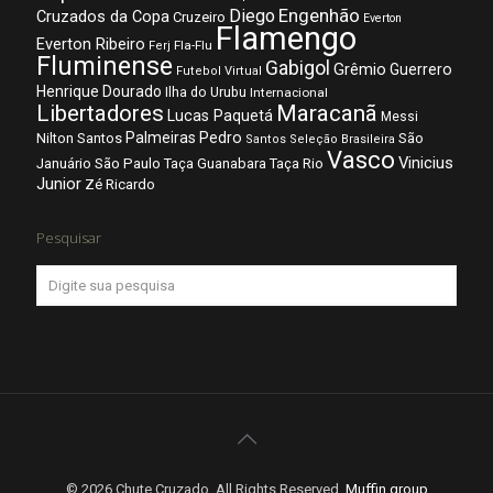
Diego
Engenhão
Cruzados da Copa
Cruzeiro
Everton
Flamengo
Everton Ribeiro
Fla-Flu
Ferj
Fluminense
Gabigol
Grêmio
Guerrero
Futebol Virtual
Henrique Dourado
Ilha do Urubu
Internacional
Libertadores
Maracanã
Lucas Paquetá
Messi
Palmeiras
Pedro
Nilton Santos
São
Santos
Seleção Brasileira
Vasco
Vinicius
São Paulo
Januário
Taça Guanabara
Taça Rio
Junior
Zé Ricardo
Pesquisar
© 2026 Chute Cruzado. All Rights Reserved.
Muffin group