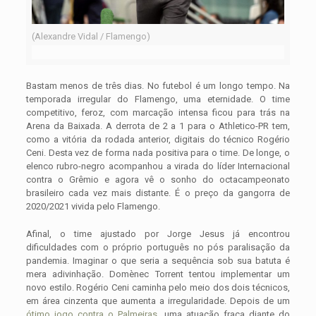
(Alexandre Vidal / Flamengo)
Bastam menos de três dias. No futebol é um longo tempo. Na
temporada irregular do Flamengo, uma eternidade. O time
competitivo, feroz, com marcação intensa ficou para trás na
Arena da Baixada. A derrota de 2 a 1 para o Athletico-PR tem,
como a vitória da rodada anterior, digitais do técnico Rogério
Ceni. Desta vez de forma nada positiva para o time. De longe, o
elenco rubro-negro acompanhou a virada do líder Internacional
contra o Grêmio e agora vê o sonho do octacampeonato
brasileiro cada vez mais distante. É o preço da gangorra de
2020/2021 vivida pelo Flamengo.
Afinal, o time ajustado por Jorge Jesus já encontrou
dificuldades com o próprio português no pós paralisação da
pandemia. Imaginar o que seria a sequência sob sua batuta é
mera adivinhação. Domènec Torrent tentou implementar um
novo estilo. Rogério Ceni caminha pelo meio dos dois técnicos,
em área cinzenta que aumenta a irregularidade. Depois de um
ótimo jogo contra o Palmeiras
, uma atuação fraca diante do