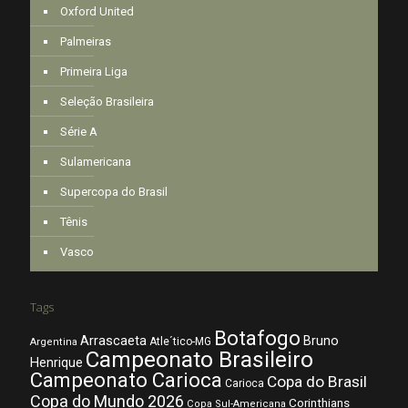
Oxford United
Palmeiras
Primeira Liga
Seleção Brasileira
Série A
Sulamericana
Supercopa do Brasil
Tênis
Vasco
Tags
Botafogo
Arrascaeta
Bruno
Atle´tico-MG
Argentina
Campeonato Brasileiro
Henrique
Campeonato Carioca
Copa do Brasil
Carioca
Copa do Mundo 2026
Corinthians
Copa Sul-Americana