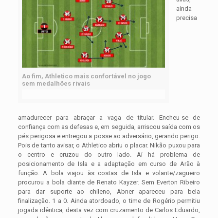
ainda
precisa
Ao fim, Athletico mais confortável no jogo
sem medalhões rivais
amadurecer para abraçar a vaga de titular. Encheu-se de
confiança com as defesas e, em seguida, arriscou saída com os
pés perigosa e entregou a posse ao adversário, gerando perigo.
Pois de tanto avisar, o Athletico abriu o placar. Nikão puxou para
o centro e cruzou do outro lado. Aí há problema de
posicionamento de Isla e a adaptação em curso de Arão à
função. A bola viajou às costas de Isla e volante/zagueiro
procurou a bola diante de Renato Kayzer. Sem Everton Ribeiro
para dar suporte ao chileno, Abner apareceu para bela
finalização. 1 a 0. Ainda atordoado, o time de Rogério permitiu
jogada idêntica, desta vez com cruzamento de Carlos Eduardo,