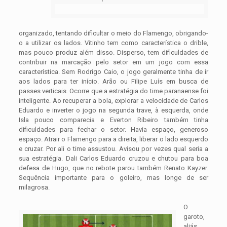
organizado, tentando dificultar o meio do Flamengo, obrigando-
o a utilizar os lados. Vitinho tem como característica o drible,
mas pouco produz além disso. Disperso, tem dificuldades de
contribuir na marcação pelo setor em um jogo com essa
característica. Sem Rodrigo Caio, o jogo geralmente tinha de ir
aos lados para ter início. Arão ou Filipe Luís em busca de
passes verticais. Ocorre que a estratégia do time paranaense foi
inteligente. Ao recuperar a bola, explorar a velocidade de Carlos
Eduardo e inverter o jogo na segunda trave, à esquerda, onde
Isla pouco comparecia e Everton Ribeiro também tinha
dificuldades para fechar o setor. Havia espaço, generoso
espaço. Atrair o Flamengo para a direita, liberar o lado esquerdo
e cruzar. Por ali o time assustou. Avisou por vezes qual seria a
sua estratégia. Dali Carlos Eduardo cruzou e chutou para boa
defesa de Hugo, que no rebote parou também Renato Kayzer.
Sequência importante para o goleiro, mas longe de ser
milagrosa.
O
garoto,
aliás,