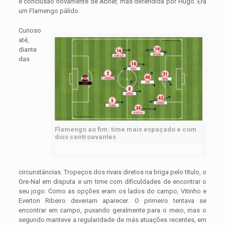
e conclusão novamente de Abner, mas defendida por Hugo. Era
um Flamengo pálido.
Curioso
até,
diante
das
Flamengo ao fim: time mais espaçado e com
dois centroavantes
circunstâncias. Tropeços dos rivais diretos na briga pelo título, o
Gre-Nal em disputa e um time com dificuldades de encontrar o
seu jogo. Como as opções eram os lados do campo, Vitinho e
Everton Ribeiro deveriam aparecer. O primeiro tentava se
encontrar em campo, puxando geralmente para o meio, mas o
segundo manteve a regularidade de más atuações recentes, em