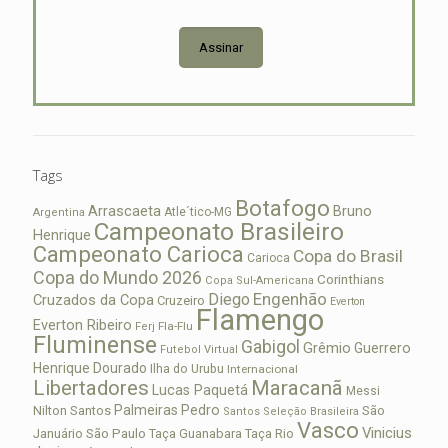
Assinar
Tags
Botafogo
Arrascaeta
Bruno
Atle´tico-MG
Argentina
Campeonato Brasileiro
Henrique
Campeonato Carioca
Copa do Brasil
Carioca
Copa do Mundo 2026
Corinthians
Copa Sul-Americana
Diego
Engenhão
Cruzados da Copa
Cruzeiro
Everton
Flamengo
Everton Ribeiro
Fla-Flu
Ferj
Fluminense
Gabigol
Grêmio
Guerrero
Futebol Virtual
Henrique Dourado
Ilha do Urubu
Internacional
Libertadores
Maracanã
Lucas Paquetá
Messi
Palmeiras
Pedro
Nilton Santos
São
Santos
Seleção Brasileira
Vasco
Vinicius
São Paulo
Januário
Taça Guanabara
Taça Rio