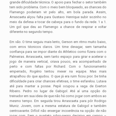
grande dificuldade técnica. O apoio para fechar o setor também
tem sido problema. Com o meio bem bloqueado, as chances do
Flamengo poderiam vir pelo alto, em bola parada. Assim,
Arrascaeta alçou falta para Gustavo Henrique subir sozinho no
meio da defesa e tocar de cabeça para o fundo da rede. 1 a 1.
Um gol que deu ao Flamengo a chance de respirar e voltar
diferente no segundo tempo.
Em vão. O time seguiu mais lento, Gerson em ritmo muito baixo,
com erros técnicos claros. Um time devagar, sem tamanha
confiança para se impor diante do Athletico como fizera com o
Palmeiras. Arrascaeta, sem tanto espaço para girar e acelerar o
jogo de maneira vertical, criava pouco, era acompanhado de
perto e com faltas por Richard. Com o funcionamento
emperrado, Rogério tentou mexer na equipe. Mas mais
atrapalhou do que ajudou. O que já era ruim ficou pior. Se tinha
dificuldade para criar chances efetivas, o time esfarelou. Lutava
até para manter a posse. Pepê ocupou a vaga de Everton
Ribeiro. Pedro no lugar de Gabigol. Até aí uma opção do
treinador em sua ideia de que não há como jogar com ambos ao
mesmo tempo. Em seguida tirou Arrascaeta para pôr Rodrigo
Muniz. Jovem, com a mesma estatura de Gabigol e também
centroavante. Difícil não enxergar incoerência na opção de não
jogar com. Sem o quarteto rubro-negro decisivo em campo –