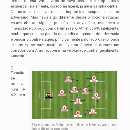
três na defesa. Willian Arão de novo pela direita, Filipe Luís à
esquerda. Isla à frente, colado na lateral, já além da linha central.
De novo a tentativa de ser impositivo, ocupar o campo
adversário. Mas havia algo diferente desde o início: a rotação
estava abaixo. Alguma pressão no adversário, mas sem a
intensidade do jogo com o Palmeiras. O Athletico-PR, inteligente,
soube que era uma partida que pedia o aguardar do adversário
e buscar o contra-ataque, principalmente pelo lado direito, onde
Isla se aproximava muito de Everton Ribeiro e deixava um
corredor para Arão recuperar na velocidade contra, geralmente,
Canesin.
O
Furacão
se
postava
num 4-
4-2 bem
Fla no início: Vitinho em Bruno Henrique, mas
lado direito exposto