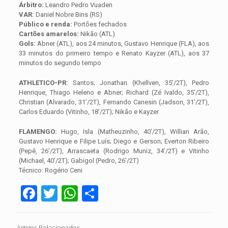
Árbitro:
Leandro Pedro Vuaden
VAR:
Daniel Nobre Bins (RS)
Público e renda:
Portões fechados
Cartões amarelos:
Nikão (ATL)
Gols:
Abner (ATL), aos 24 minutos, Gustavo Henrique (FLA), aos
33 minutos do primeiro tempo e Renato Kayzer (ATL), aos 37
minutos do segundo tempo
ATHLETICO-PR:
Santos; Jonathan (Khellven, 35’/2T), Pedro
Henrique, Thiago Heleno e Abner; Richard (Zé Ivaldo, 35’/2T),
Christian (Alvarado, 31’/2T), Fernando Canesin (Jadson, 31’/2T),
Carlos Eduardo (Vitinho, 18’/2T); Nikão e Kayzer
FLAMENGO:
Hugo, Isla (Matheuzinho, 40’/2T), Willian Arão,
Gustavo Henrique e Filipe Luís; Diego e Gerson; Everton Ribeiro
(Pepê, 26’/2T), Arrascaeta (Rodrigo Muniz, 34’/2T) e Vitinho
(Michael, 40’/2T); Gabigol (Pedro, 26’/2T)
Técnico: Rogério Ceni
Facebook
Twitter
WhatsApp
Share
Artigos Relacionados