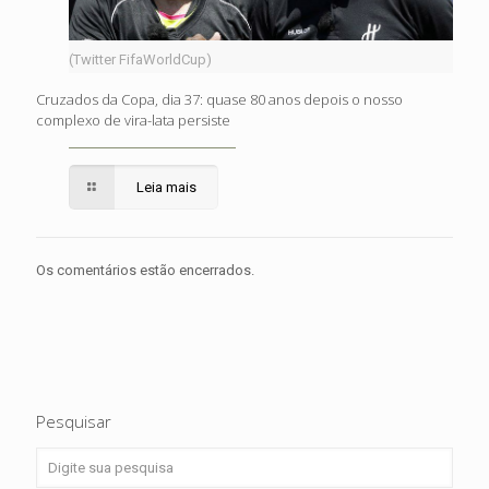
(Twitter FifaWorldCup)
Cruzados da Copa, dia 37: quase 80 anos depois o nosso
complexo de vira-lata persiste
Leia mais
Os comentários estão encerrados.
Pesquisar