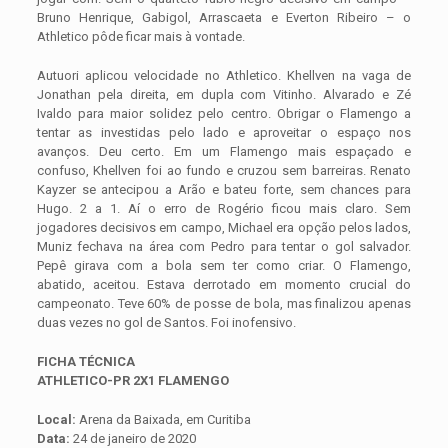
Bruno Henrique, Gabigol, Arrascaeta e Everton Ribeiro – o
Athletico pôde ficar mais à vontade.
Autuori aplicou velocidade no Athletico. Khellven na vaga de
Jonathan pela direita, em dupla com Vitinho. Alvarado e Zé
Ivaldo para maior solidez pelo centro. Obrigar o Flamengo a
tentar as investidas pelo lado e aproveitar o espaço nos
avanços. Deu certo. Em um Flamengo mais espaçado e
confuso, Khellven foi ao fundo e cruzou sem barreiras. Renato
Kayzer se antecipou a Arão e bateu forte, sem chances para
Hugo. 2 a 1. Aí o erro de Rogério ficou mais claro. Sem
jogadores decisivos em campo, Michael era opção pelos lados,
Muniz fechava na área com Pedro para tentar o gol salvador.
Pepê girava com a bola sem ter como criar. O Flamengo,
abatido, aceitou. Estava derrotado em momento crucial do
campeonato. Teve 60% de posse de bola, mas finalizou apenas
duas vezes no gol de Santos. Foi inofensivo.
FICHA TÉCNICA
ATHLETICO-PR 2X1 FLAMENGO
Local:
Arena da Baixada, em Curitiba
Data:
24 de janeiro de 2020