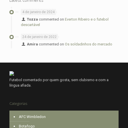
4 de janeiro de 2024
Tozza
commented on
Everton Ribeiro e o futebol
descartável
24 de janeiro de 2022
Amira
commented on
Os soldadinhos do mercado
Futebol comentado por quem gosta, sem clubismo e com a
língua afiada.
Categorias
AFC Wimbledon
Botafogo