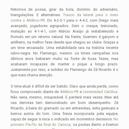
Retornos de posse, girar da bola, domínio do adversário,
triangulações. E alternativas.
Trauco da lateral para o meio
contra o Atlético-PR
. Do 4-2-3-1 para o 4-4-2, com Diego mais
avançado, jogadores agrupados. Sem o craque, lesionado,
mutação ao 4-1-4-1, com Márcio Araújo já restabelecido e
Romulo em um retorno natural. Na frente, Guerrero é garçom e
artilheiro, na melhor fase desde que chegou ao clube. Graças a
um time encaixado. Uma estabilidade rara na história recente
rubro-negra. No Flamengo, mesmo os times campeões nos
últimos anos beberam muito na fonte de boas fases, mas
acabaram incapazes de manter o pique a longo prazo.
Justamente por isso, a solidez do Flamengo de Zé Ricardo é o
que mais chama atenção.
O time atual é difícil de ser batido. Claro que ainda perde, como
ficou comprovado diante de
Atlético-PR
e
Universidad Católica
.
Não seria, mesmo, insuperável. E perderá mais vezes. Mas até
nas derrotas tem demonstrado um bom desempenho. Zé
Ricardo, à beira do gramado ou em entrevistas, evita gestuais e
berros acima do tom. Uma frieza incorporada pela equipe,
capaz de seguir à risca o indicado em momentos decisivos.
No
primeiro Fla-Flu da final do Carioca,
os pontas Berrío e Everton