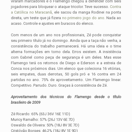
viraram marcadores e o Flamengo chegou a defender com seis
jogadores para bloquear o ataque tricolor. Teve sucesso.
Contra
a Católica no Maracanã
, ele sacou da manga Rodinei na ponta
direita, um teste que já fizera
no primeiro jogo do ano.
Nada ao
acaso. Controle e ajustes em buracos do elenco.
Com menos de um ano nos profissionais, Zé pode conquistar
seu primeiro título já no domingo. Ainda que a taça não venha, a
consistência do trabalho permanecerá. Há uma ideia e o time
alterna formações em torno dela. Erros existem. A insistência
com Gabriel como peça de segurança é um deles. Mas esse
Flamengo terá os retornos de Diego e Ederson e a estreia de
Conca nos próximos dias. Um elenco que coleciona 16 vitórias,
seis empates, duas derrotas, 50 gols pró e 16 contra em 24
partidas no ano. 75% de aproveitamento. Um Flamengo linear.
Competitivo. Parrudo. Duro. Graças à consistência de Zé.
Aproveitamento dos técnicos do Flamengo desde o título
brasileiro de 2009
Zé Ricardo: 65% (63J 36V 16E 11D)
Muricy Ramalho: 57% (26J 13V 6E 7D)
Oswaldo de Oliveira: 50% (18J 8V 3E 7D)
Cristóvão Borges: 46,2% (18J 8V 1E 9D)