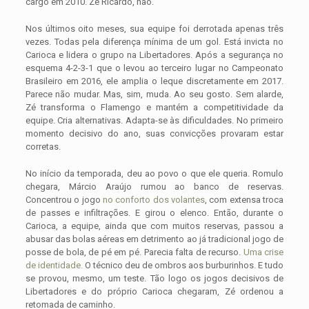
cargo em 2010. Zé Ricardo, não.
Nos últimos oito meses, sua equipe foi derrotada apenas três
vezes. Todas pela diferença mínima de um gol. Está invicta no
Carioca e lidera o grupo na Libertadores. Após a segurança no
esquema 4-2-3-1 que o levou ao terceiro lugar no Campeonato
Brasileiro em 2016, ele amplia o leque discretamente em 2017.
Parece não mudar. Mas, sim, muda. Ao seu gosto. Sem alarde,
Zé transforma o Flamengo e mantém a competitividade da
equipe. Cria alternativas. Adapta-se às dificuldades. No primeiro
momento decisivo do ano, suas convicções provaram estar
corretas.
No início da temporada, deu ao povo o que ele queria. Romulo
chegara, Márcio Araújo rumou ao banco de reservas.
Concentrou o jogo
no conforto dos volantes
, com extensa troca
de passes e infiltrações. E girou o elenco. Então, durante o
Carioca, a equipe, ainda que com muitos reservas, passou a
abusar das bolas aéreas em detrimento ao já tradicional jogo de
posse de bola, de pé em pé. Parecia falta de recurso.
Uma crise
de identidade.
O técnico deu de ombros aos burburinhos. E tudo
se provou, mesmo, um teste. Tão logo os jogos decisivos de
Libertadores e do próprio Carioca chegaram, Zé ordenou a
retomada de caminho.