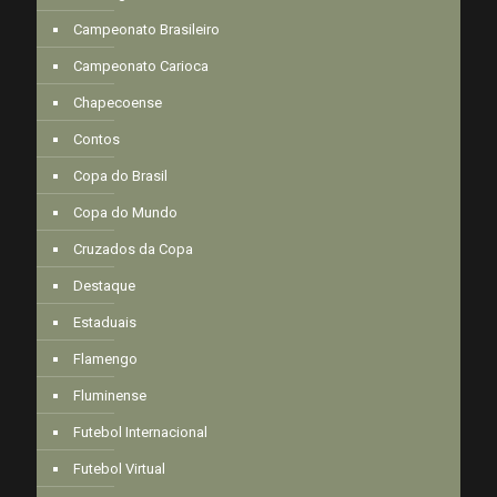
Campeonato Brasileiro
Campeonato Carioca
Chapecoense
Contos
Copa do Brasil
Copa do Mundo
Cruzados da Copa
Destaque
Estaduais
Flamengo
Fluminense
Futebol Internacional
Futebol Virtual