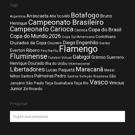
Tags
Botafogo
Arrascaeta
Bruno
Atle´tico-MG
Argentina
Campeonato Brasileiro
Henrique
Campeonato Carioca
Copa do Brasil
Carioca
Copa do Mundo 2026
Corinthians
Copa Sul-Americana
Diego
Engenhão
Cruzados da Copa
Cruzeiro
Everton
Flamengo
Everton Ribeiro
Fla-Flu
Ferj
Fluminense
Gabigol
Grêmio
Guerrero
Futebol Virtual
Henrique Dourado
Ilha do Urubu
Internacional
Libertadores
Maracanã
Lucas Paquetá
Messi
Palmeiras
Pedro
Nilton Santos
São
Santos
Seleção Brasileira
Vasco
Vinicius
São Paulo
Januário
Taça Guanabara
Taça Rio
Junior
Zé Ricardo
Pesquisar