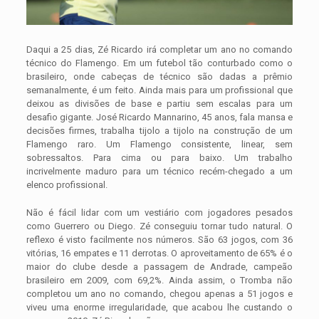
Daqui a 25 dias, Zé Ricardo irá completar um ano no comando
técnico do Flamengo. Em um futebol tão conturbado como o
brasileiro, onde cabeças de técnico são dadas a prêmio
semanalmente, é um feito. Ainda mais para um profissional que
deixou as divisões de base e partiu sem escalas para um
desafio gigante. José Ricardo Mannarino, 45 anos, fala mansa e
decisões firmes, trabalha tijolo a tijolo na construção de um
Flamengo raro. Um Flamengo consistente, linear, sem
sobressaltos. Para cima ou para baixo. Um trabalho
incrivelmente maduro para um técnico recém-chegado a um
elenco profissional.
Não é fácil lidar com um vestiário com jogadores pesados
como Guerrero ou Diego. Zé conseguiu tornar tudo natural. O
reflexo é visto facilmente nos números. São 63 jogos, com 36
vitórias, 16 empates e 11 derrotas. O aproveitamento de 65% é o
maior do clube desde a passagem de Andrade, campeão
brasileiro em 2009, com 69,2%. Ainda assim, o Tromba não
completou um ano no comando, chegou apenas a 51 jogos e
viveu uma enorme irregularidade, que acabou lhe custando o