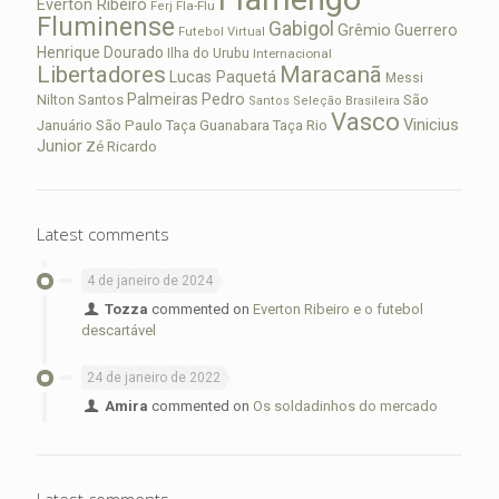
Everton Ribeiro
Fla-Flu
Ferj
Fluminense
Gabigol
Grêmio
Guerrero
Futebol Virtual
Henrique Dourado
Ilha do Urubu
Internacional
Libertadores
Maracanã
Lucas Paquetá
Messi
Palmeiras
Pedro
Nilton Santos
São
Santos
Seleção Brasileira
Vasco
Vinicius
São Paulo
Januário
Taça Guanabara
Taça Rio
Junior
Zé Ricardo
Latest comments
4 de janeiro de 2024
Tozza
commented on
Everton Ribeiro e o futebol
descartável
24 de janeiro de 2022
Amira
commented on
Os soldadinhos do mercado
Latest comments