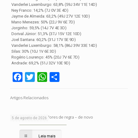
Vanderlei Luxemburgo: 63,8% (59J 34V 11E 14D)
Ney Franco: 14,2% (7J 0V 3E 4D)
Jayme de Almeida: 63,2% (49J 27V 12E 10D)
Mano Menezes: 50% (22J 9V 6E 7D)
Jorginho: 59,5% (14J 7V 4E 3D)
Dorival Júnior: 51,3% (37J 15V 12E 10D)
Joel Santana: 60,2% (31J 17V 5E 9D)
Vanderlei Luxemburgo: 58,1% (86J 39V 33E 14D)
Silas: 30% (10J 1V 6E 3D)
Rogério Lourenço: 45% (20J 7V 6E 7D)
Andrade: 69,2% (51J 32V 10E 9D)
Facebook
Twitter
WhatsApp
Share
Artigos Relacionados
Sobre haters e cagadores de regra – de novo
5 de agosto de 2026
Leia mais