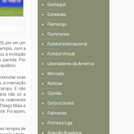
Destaque
Estaduais
Flamengo
Fluminense
20, por ser um
Futebol Internacional
exemplo, com a
Futebol Virtual
zou a evolução
partida. Por
Libertadores da América
uilíbrio.
Mercado
 executar suas
as, a marcação
Notícias
 campo. E não
Opinião
aria não só a
ime realmente
Oxford United
Thiago Maia e
te. Foi assim,
Palmeiras
Primeira Liga
 nos tempos de
Seleção Brasileira