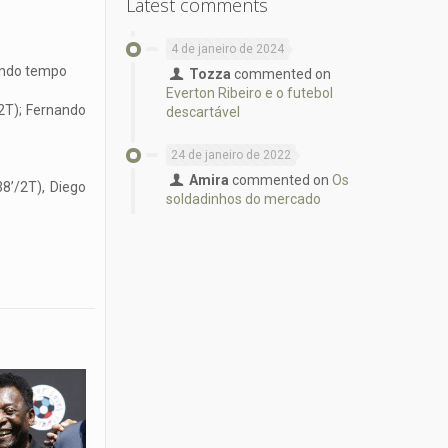
Latest comments
4 de janeiro de 2024
gundo tempo
Tozza
commented on
Everton Ribeiro e o futebol
/2T); Fernando
descartável
24 de janeiro de 2022
Amira
commented on
Os
38’/2T), Diego
soldadinhos do mercado