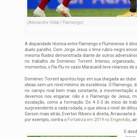
(Alexandre Vidal / Flamengo)
A disparidade técnica entre Flamengo e Fluminense é óbvi
duelo parelho. Com Jorge Jesus o time rubro-negro encon
mesma fluidez demonstrada diante de outros adversários. A
no trabalho de Domènec Torrent. Intenso, organizad
momentos, o Fla-Flu no vazio Maracanã teve relances de s
Domènec Torrent apontou logo em sua chegada ao clube um
ideias sem um nível mínimo de excelência. O Flamengo, de
no campo rival bem mais constante, a movimentação s
devemos nos enganar: não é o Flamengo de Jesus, mas
escalação, como a formação. Do 4-3-3 do início de tra
surpreendente a cada rodada, o que eleva o nível de di
Gerson mais atrás, Everton Ribeiro à direita, Arrascaeta à
por exemplo, contra o
Fortaleza em 2019 no Engenhão
, a
E desd