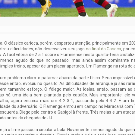
a. O clássico carioca, porém, despertou atenção, principalmente em 20
trou dificuldades, não desenvolveu seu jogo
na final do Carioca
, por 
 fácil vitória de 2 a 1 sobre o Fluminense nesta quarta-feira cristali
o, menos agudo do que no passado, mas ainda assim dominante na 
imples treino, apesar de um placar apertado. Um Flamengo na rota do eq
 problema claro: o patamar abaixo da parte física. Seria impossível
sde então, evoluiu no quesito. As dificuldades de arranque já são rar
em tamanho esforço. O fôlego maior. As ideias, então, passam ao
 há uma ideia bem plantada pelo catalão. Mais importante, ele v
balho, agora encaixa mais um 4-2-3-1, passando pelo 4-4-2. É um t
ficuldade do adversário. O Flamengo entrou em campo no Maracanã com 
 esquerda, Diego pelo centro e Gabigol à frente. Três meias e um atacan
inda antes da chegada de JJ.
e já o time passou a circular a bola. Novamente: menos agudo do que