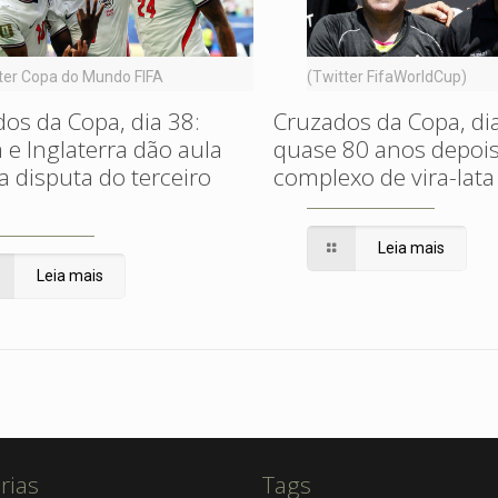
ter Copa do Mundo FIFA
(Twitter FifaWorldCup)
os da Copa, dia 38:
Cruzados da Copa, dia
 e Inglaterra dão aula
quase 80 anos depoi
a disputa do terceiro
complexo de vira-lata
Leia mais
Leia mais
rias
Tags