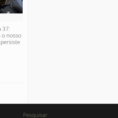
 37:
s o nosso
 persiste
Pesquisar