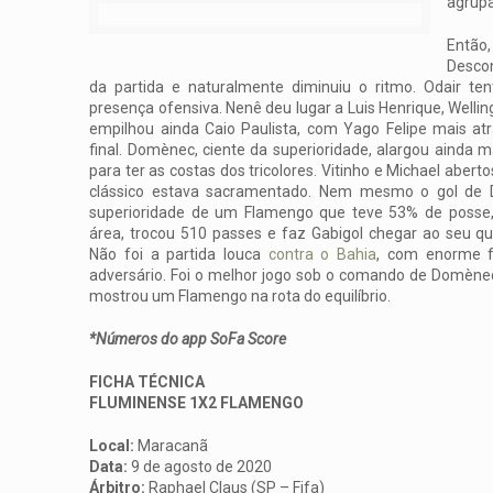
agrupa
Entã
Descon
da partida e naturalmente diminuiu o ritmo. Odair te
presença ofensiva. Nenê deu lugar a Luis Henrique, Wellin
empilhou ainda Caio Paulista, com Yago Felipe mais atr
final. Domènec, ciente da superioridade, alargou ainda 
para ter as costas dos tricolores. Vitinho e Michael aber
clássico estava sacramentado. Nem mesmo o gol de 
superioridade de um Flamengo que teve 53% de posse, 
área, trocou 510 passes e faz Gabigol chegar ao seu qu
Não foi a partida louca
contra o Bahia
, com enorme f
adversário. Foi o melhor jogo sob o comando de Domènec
mostrou um Flamengo na rota do equilíbrio.
*Números do app SoFa Score
FICHA TÉCNICA
FLUMINENSE 1X2 FLAMENGO
Local:
Maracanã
Data:
9 de agosto de 2020
Árbitro:
Raphael Claus (SP – Fifa)