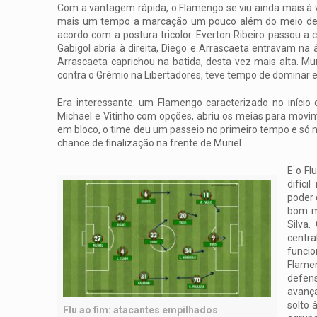
Com a vantagem rápida, o Flamengo se viu ainda mais à 
mais um tempo a marcação um pouco além do meio de 
acordo com a postura tricolor. Everton Ribeiro passou a c
Gabigol abria à direita, Diego e Arrascaeta entravam na 
Arrascaeta caprichou na batida, desta vez mais alta. Mur
contra o Grêmio na Libertadores, teve tempo de dominar e 
Era interessante: um Flamengo caracterizado no início
Michael e Vitinho com opções, abriu os meias para movim
em bloco, o time deu um passeio no primeiro tempo e só n
chance de finalização na frente de Muriel.
E o Fl
difíci
poder 
bom mo
Silva
centra
funci
Flamen
defen
avança
solto 
Flu ao fim: atacantes empilhados