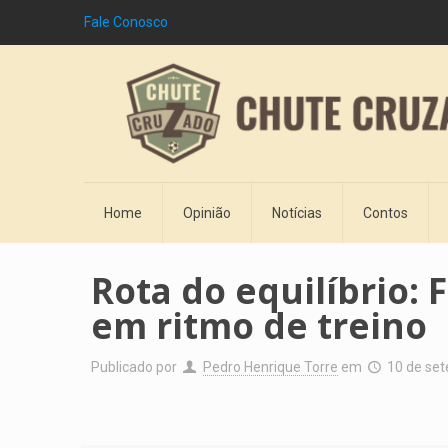
Fale Conosco
Home
Opinião
Notícias
Contos
Rota do equilíbrio:
em ritmo de treino
Publicado por
Pedro Henrique Torre
em
10 de se