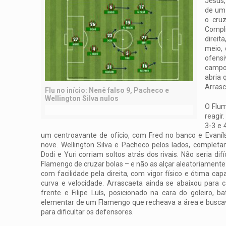
Jesus,
de um 
o cruz
Compli
direit
meio, 
ofensi
campo.
abria 
Arrasc
Flu no início: Nenê falso 9, Pacheco e
Wellington Silva nulos
O Flu
reagir
3-3 e
um centroavante de ofício, com Fred no banco e Evaní
nove. Wellington Silva e Pacheco pelos lados, completam
Dodi e Yuri corriam soltos atrás dos rivais. Não seria difí
Flamengo de cruzar bolas – e não as alçar aleatoriamente 
com facilidade pela direita, com vigor físico e ótima c
curva e velocidade. Arrascaeta ainda se abaixou para c
frente e Filipe Luís, posicionado na cara do goleiro, 
elementar de um Flamengo que recheava a área e busca
para dificultar os defensores.