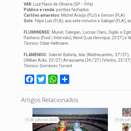
VAR:
Luiz Flavio de Oliveira (SP – Fifa)
Público e renda:
portões fechados
Cartões amarelos:
Michel Araújo (FLU) e Gerson (FLA)
Gols:
Filipe Luís (FLA), aos sete minutos e Gabigol (FLA)
FLUMINENSE:
Muriel; Calegari, Luccas Claro, Digão e Egíd
Pacheco (Fred / Intervalo), Nenê (Luis Henrique, 23’2T) e W
Técnico: Odair Hellmann
FLAMENGO:
Gabriel Batista, Isla (Matheuzinho, 37’/2T),
(Willian Arão, 23’/2T) Arrascaeta (24 /’2T) (Vitinho, 23’/2
Técnico: Domènec Torrent
Facebook
Twitter
WhatsApp
Share
Artigos Relacionados
19 de julho de 2026
19 de jul