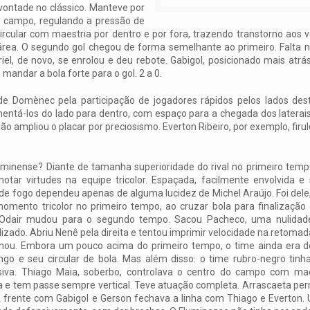
vontade no clássico. Manteve por
campo, regulando a pressão de
ircular com maestria por dentro e por fora, trazendo transtorno aos vo
área. O segundo gol chegou de forma semelhante ao primeiro. Falta no
iel, de novo, se enrolou e deu rebote. Gabigol, posicionado mais atr
mandar a bola forte para o gol. 2 a 0.
 de Domènec pela participação de jogadores rápidos pelos lados des
entá-los do lado para dentro, com espaço para a chegada dos laterai
ão ampliou o placar por preciosismo. Everton Ribeiro, por exemplo, fir
uminense? Diante de tamanha superioridade do rival no primeiro temp
l notar virtudes na equipe tricolor. Espaçada, facilmente envolvida
de fogo dependeu apenas de alguma lucidez de Michel Araújo. Foi dele, 
mento tricolor no primeiro tempo, ao cruzar bola para finalização 
. Odair mudou para o segundo tempo. Sacou Pacheco, uma nulidade
lizado. Abriu Nenê pela direita e tentou imprimir velocidade na retomad
onou. Embora um pouco acima do primeiro tempo, o time ainda era 
go e seu circular de bola. Mas além disso: o time rubro-negro tinh
siva. Thiago Maia, soberbo, controlava o centro do campo com mae
 e tem passe sempre vertical. Teve atuação completa. Arrascaeta pe
à frente com Gabigol e Gerson fechava a linha com Thiago e Everton.