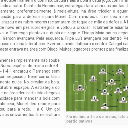
 a equipe mantém o domínio. Circula mais a bola a cada jogo, com mai
lado a outro. Diante do Fluminense, estratégia clara: abrir nas pontas
amento, preferencialmente à meia-altura, na área tricolor e aguar
cação para a defesa e para Muriel. Com minutos, o time deu a senh
a, cruzou e os rubro-negros reclamaram de toque de mão da defesa. A 
de novo em pés rubro-negros, e voltou a circular. Totalmente adian
vo, o Flamengo plantava a dupla de zaga e Thiago Maia pouco depo
 Gerson avançava. Pela esquerda, Filipe Luís avançava por dentro. Pela
quase na linha lateral, com Everton saindo dali para o centro. Gabigol ca
aeta entrava na área com Diego. Muitos jogadores prontos para finaliza
minense simplesmente não soube
. Numa espécie de misto entre 4-
 4-1-4-1 encarou o Flamengo sem
lson negociado. Nenê como falso
ente nulos. No circular da bola,
cil abrir espaços. A estratégia do
– na área deu certo. Isla chegava
apacidade para mandar a bola com
abecear, Muriel deu rebote para
bateu para a rede. 1 a 0. Um gol
va os cruzamentos à meia-altura
Fla no início: trio de meias, late
participativos