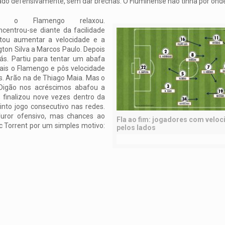
do defensivamente, sem dar brechas. O Fluminense não tinha por onde
o, o Flamengo relaxou.
centrou-se diante da facilidade
ntou aumentar a velocidade e a
gton Silva a Marcos Paulo. Depois
ás. Partiu para tentar um abafa
mais o Flamengo e pôs velocidade
tos. Arão na de Thiago Maia. Mas o
Digão nos acréscimos abafou a
finalizou nove vezes dentro da
into jogo consecutivo nas redes.
uror ofensivo, mas chances ao
Fla ao fim: jogadores com velo
 Torrent por um simples motivo:
pelos lados