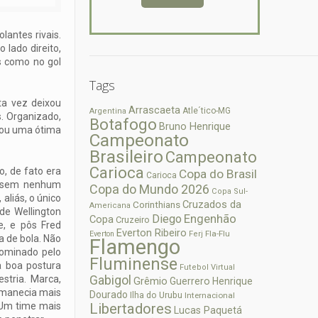
lantes rivais.
 lado direito,
ás como no gol
Tags
ta vez deixou
Arrascaeta
Atle´tico-MG
Argentina
s. Organizado,
Botafogo
Bruno Henrique
ulou uma ótima
Campeonato
Brasileiro
Campeonato
Carioca
o, de fato era
Copa do Brasil
Carioca
 e sem nenhum
Copa do Mundo 2026
Copa Sul-
aliás, o único
Cruzados da
Corinthians
Americana
de Wellington
Diego
Engenhão
Copa
Cruzeiro
, e pôs Fred
Everton Ribeiro
Fla-Flu
Everton
Ferj
a de bola. Não
Flamengo
dominado pelo
Fluminense
a boa postura
Futebol Virtual
stria. Marca,
Gabigol
Grêmio
Guerrero
Henrique
rmanecia mais
Dourado
Ilha do Urubu
Internacional
 Um time mais
Libertadores
Lucas Paquetá