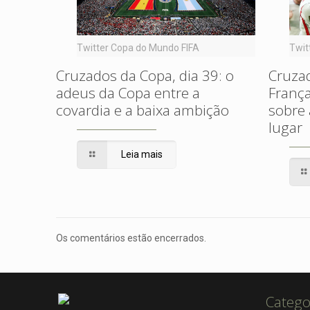
Twitter Copa do Mundo FIFA
Twit
Cruzados da Copa, dia 39: o
Cruzad
adeus da Copa entre a
França
covardia e a baixa ambição
sobre 
lugar
Leia mais
Os comentários estão encerrados.
Catego