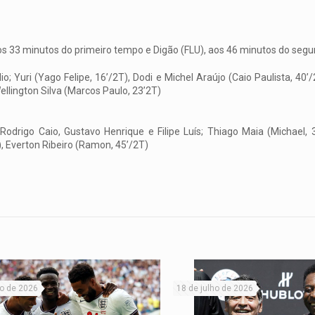
, aos 33 minutos do primeiro tempo e Digão (FLU), aos 46 minutos do se
io; Yuri (Yago Felipe, 16’/2T), Dodi e Michel Araújo (Caio Paulista, 40’
ellington Silva (Marcos Paulo, 23’2T)
 Rodrigo Caio, Gustavo Henrique e Filipe Luís; Thiago Maia (Michael, 
T), Everton Ribeiro (Ramon, 45’/2T)
ho de 2026
18 de julho de 2026