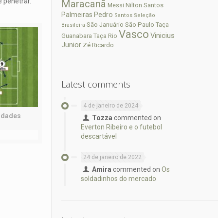
 penetrar.
Maracanã
Nilton Santos
Messi
Palmeiras
Pedro
Santos
Seleção
São Paulo
São Januário
Taça
Brasileira
Vasco
Vinicius
Guanabara
Taça Rio
Junior
Zé Ricardo
Latest comments
4 de janeiro de 2024
cidades
Tozza
commented on
Everton Ribeiro e o futebol
descartável
24 de janeiro de 2022
Amira
commented on
Os
soldadinhos do mercado