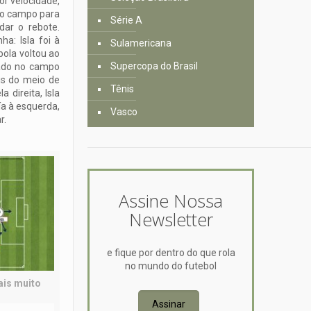
or velocidade,
 do campo para
Série A
dar o rebote.
a: Isla foi à
Sulamericana
bola voltou ao
Supercopa do Brasil
tado no campo
is do meio de
Tênis
 direita, Isla
ía à esquerda,
Vasco
r.
Assine Nossa
Newsletter
e fique por dentro do que rola
no mundo do futebol
rais muito
Assinar