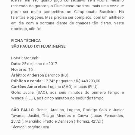
ideias, em seu quinto jogo consecutivo sem vitória. Mesmo
recheado de garotos, o Fluminense mostrou mais uma vez que
pode ser muito competitivo no Campeonato Brasileiro. Há
talentos e opções. Mas precisa ser completo, com um artilheiro
em dia com a pontaria diante de chances tão claras. Neste
domingo, não foi.
FICHA TÉCNICA
SÃO PAULO 1X1 FLUMINENSE
Local:
Morumbi
Data:
25 de junho de 2017
Horário:
16h
Árbitro:
Anderson Daronco (RS)
Público e renda:
17.742 pagantes / R$ 448.293,00
Cartões Amarelos:
Lugano (SAO) e Lucas (FLU)
Gols:
Jucilei (SAO), aos seis minutos do primeiro tempo e
Wendel (FLU), aos cinco minutos do segundo tempo
SÃO PAULO:
Renan; Araruna, Lugano, Rodrigo Caio e Junior
Tavares; Jucilei, Thiago Mendes e Cueva (Lucas Fernandes,
25’/2T); Marcinho, Pratto e Denilson (Thomaz, 42’/2T)
Técnico: Rogério Ceni