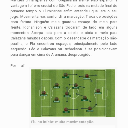
Mendes tinha apenas com Orejuela na frente. Não expandir a
vantagem foi erro crucial do São Paulo, pois na metade final do
primeiro tempo o Fluminense enfim entendeu qual era o seu
jogo. Movimentar-se, confundir a marcação. Troca de posições
com fartura. Ninguém mais guardou espaço do meio para
frente. Richarlison e Calazans trocaram de lado em alguns
momentos. Scarpa caía para a direita e abria o meio para
Calazans minutos depois. Com o desencaixe da marcação são-
paulina, o Flu encontrou espaços, principalmente pelo lado
esquerdo. Léo e Calazans ou Richarlison já se posicionavam
para dançar em cima de Araruana, desprotegido.
Por ali
Flu no início: muita movimentação