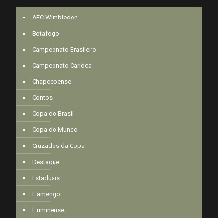
AFC Wimbledon
Botafogo
Campeonato Brasileiro
Campeonato Carioca
Chapecoense
Contos
Copa do Brasil
Copa do Mundo
Cruzados da Copa
Destaque
Estaduais
Flamengo
Fluminense