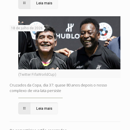
Leia mais
18 de julho de 2026
(Twitter FifaWorldCup)
Cruzados da Copa, dia 37: quase 80 anos depois o nosso
complexo de vira-lata persiste
Leia mais