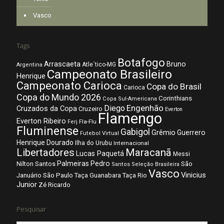
Vasco
Tags
Botafogo
Arrascaeta
Bruno
Atle´tico-MG
Argentina
Campeonato Brasileiro
Henrique
Campeonato Carioca
Copa do Brasil
Carioca
Copa do Mundo 2026
Corinthians
Copa Sul-Americana
Diego
Engenhão
Cruzados da Copa
Cruzeiro
Everton
Flamengo
Everton Ribeiro
Fla-Flu
Ferj
Fluminense
Gabigol
Grêmio
Guerrero
Futebol Virtual
Henrique Dourado
Ilha do Urubu
Internacional
Libertadores
Maracanã
Lucas Paquetá
Messi
Palmeiras
Pedro
Nilton Santos
São
Santos
Seleção Brasileira
Vasco
Vinicius
São Paulo
Januário
Taça Guanabara
Taça Rio
Junior
Zé Ricardo
Pesquisar