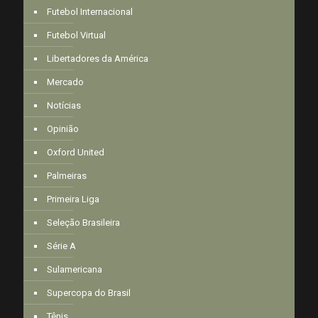
Futebol Internacional
Futebol Virtual
Libertadores da América
Mercado
Notícias
Opinião
Oxford United
Palmeiras
Primeira Liga
Seleção Brasileira
Série A
Sulamericana
Supercopa do Brasil
Tênis