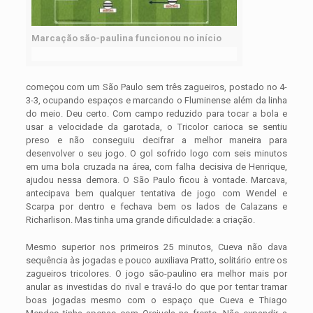
Marcação são-paulina funcionou no início
começou com um São Paulo sem três zagueiros, postado no 4-
3-3, ocupando espaços e marcando o Fluminense além da linha
do meio. Deu certo. Com campo reduzido para tocar a bola e
usar a velocidade da garotada, o Tricolor carioca se sentiu
preso e não conseguiu decifrar a melhor maneira para
desenvolver o seu jogo. O gol sofrido logo com seis minutos
em uma bola cruzada na área, com falha decisiva de Henrique,
ajudou nessa demora. O São Paulo ficou à vontade. Marcava,
antecipava bem qualquer tentativa de jogo com Wendel e
Scarpa por dentro e fechava bem os lados de Calazans e
Richarlison. Mas tinha uma grande dificuldade: a criação.
Mesmo superior nos primeiros 25 minutos, Cueva não dava
sequência às jogadas e pouco auxiliava Pratto, solitário entre os
zagueiros tricolores. O jogo são-paulino era melhor mais por
anular as investidas do rival e travá-lo do que por tentar tramar
boas jogadas mesmo com o espaço que Cueva e Thiago