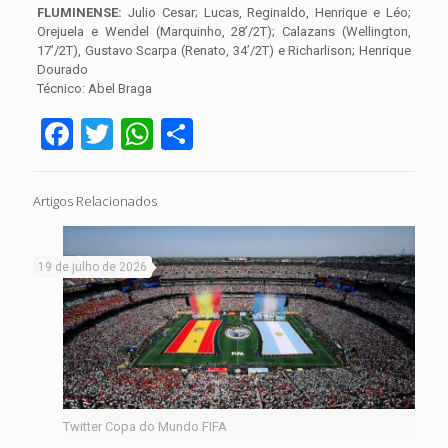
FLUMINENSE:
Julio Cesar; Lucas, Reginaldo, Henrique e Léo;
Orejuela e Wendel (Marquinho, 28’/2T); Calazans (Wellington,
17’/2T), Gustavo Scarpa (Renato, 34’/2T) e Richarlison; Henrique
Dourado
Técnico: Abel Braga
Facebook
Twitter
WhatsApp
Share
Artigos Relacionados
19 de julho de 2026
Twitter Copa do Mundo FIFA