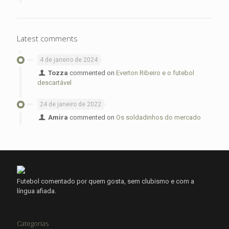
Latest comments
4 de janeiro de 2024
Tozza
commented on
Everton Ribeiro e o futebol
descartável
24 de janeiro de 2022
Amira
commented on
Os soldadinhos do mercado
Futebol comentado por quem gosta, sem clubismo e com a
língua afiada.
Categorias