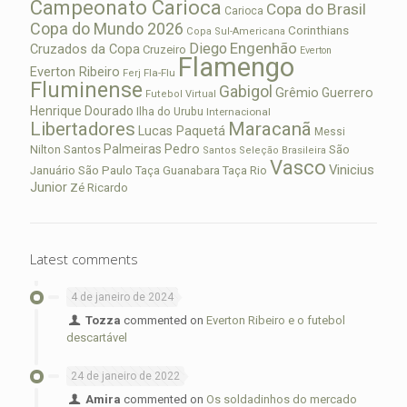
Campeonato Carioca
Copa do Brasil
Carioca
Copa do Mundo 2026
Corinthians
Copa Sul-Americana
Diego
Engenhão
Cruzados da Copa
Cruzeiro
Everton
Flamengo
Everton Ribeiro
Fla-Flu
Ferj
Fluminense
Gabigol
Grêmio
Guerrero
Futebol Virtual
Henrique Dourado
Ilha do Urubu
Internacional
Libertadores
Maracanã
Lucas Paquetá
Messi
Palmeiras
Pedro
Nilton Santos
São
Santos
Seleção Brasileira
Vasco
Vinicius
São Paulo
Januário
Taça Guanabara
Taça Rio
Junior
Zé Ricardo
Latest comments
4 de janeiro de 2024
Tozza
commented on
Everton Ribeiro e o futebol
descartável
24 de janeiro de 2022
Amira
commented on
Os soldadinhos do mercado