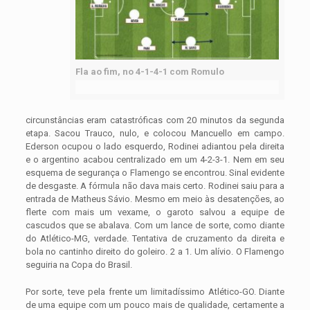
Fla ao fim, no 4-1-4-1 com Romulo
circunstâncias eram catastróficas com 20 minutos da segunda
etapa. Sacou Trauco, nulo, e colocou Mancuello em campo.
Ederson ocupou o lado esquerdo, Rodinei adiantou pela direita
e o argentino acabou centralizado em um 4-2-3-1. Nem em seu
esquema de segurança o Flamengo se encontrou. Sinal evidente
de desgaste. A fórmula não dava mais certo. Rodinei saiu para a
entrada de Matheus Sávio. Mesmo em meio às desatenções, ao
flerte com mais um vexame, o garoto salvou a equipe de
cascudos que se abalava. Com um lance de sorte, como diante
do Atlético-MG, verdade. Tentativa de cruzamento da direita e
bola no cantinho direito do goleiro. 2 a 1. Um alívio. O Flamengo
seguiria na Copa do Brasil.
Por sorte, teve pela frente um limitadíssimo Atlético-GO. Diante
de uma equipe com um pouco mais de qualidade, certamente a