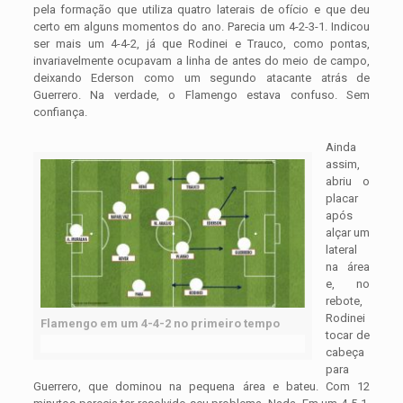
pela formação que utiliza quatro laterais de ofício e que deu
certo em alguns momentos do ano. Parecia um 4-2-3-1. Indicou
ser mais um 4-4-2, já que Rodinei e Trauco, como pontas,
invariavelmente ocupavam a linha de antes do meio de campo,
deixando Ederson como um segundo atacante atrás de
Guerrero. Na verdade, o Flamengo estava confuso. Sem
confiança.
Ainda
assim,
abriu o
placar
após
alçar um
lateral
na área
e, no
rebote,
Rodinei
Flamengo em um 4-4-2 no primeiro tempo
tocar de
cabeça
para
Guerrero, que dominou na pequena área e bateu. Com 12