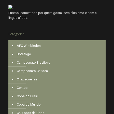
Futebol comentado por quem gosta, sem clubismo e com a
língua afiada.
Categorias
AFC Wimbledon
Botafogo
Campeonato Brasileiro
Campeonato Carioca
Chapecoense
Contos
Copa do Brasil
Copa do Mundo
Cruzados da Copa