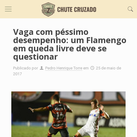
Vaga com péssimo
desempenho: um Flamengo
em queda livre deve se
questionar
Publicado por
Pedro Henrique Torre
em
25 de maio de
2017