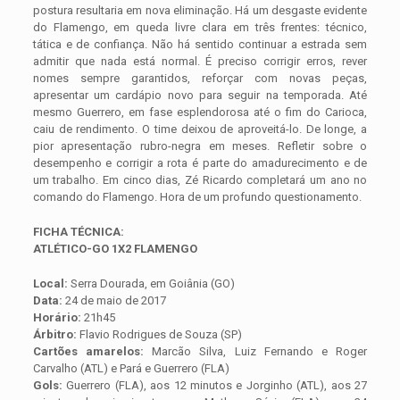
postura resultaria em nova eliminação. Há um desgaste evidente
do Flamengo, em queda livre clara em três frentes: técnico,
tática e de confiança. Não há sentido continuar a estrada sem
admitir que nada está normal. É preciso corrigir erros, rever
nomes sempre garantidos, reforçar com novas peças,
apresentar um cardápio novo para seguir na temporada. Até
mesmo Guerrero, em fase esplendorosa até o fim do Carioca,
caiu de rendimento. O time deixou de aproveitá-lo. De longe, a
pior apresentação rubro-negra em meses. Refletir sobre o
desempenho e corrigir a rota é parte do amadurecimento e de
um trabalho. Em cinco dias, Zé Ricardo completará um ano no
comando do Flamengo. Hora de um profundo questionamento.
FICHA TÉCNICA:
ATLÉTICO-GO 1X2 FLAMENGO
Local:
Serra Dourada, em Goiânia (GO)
Data:
24 de maio de 2017
Horário:
21h45
Árbitro:
Flavio Rodrigues de Souza (SP)
Cartões amarelos:
Marcão Silva, Luiz Fernando e Roger
Carvalho (ATL) e Pará e Guerrero (FLA)
Gols:
Guerrero (FLA), aos 12 minutos e Jorginho (ATL), aos 27