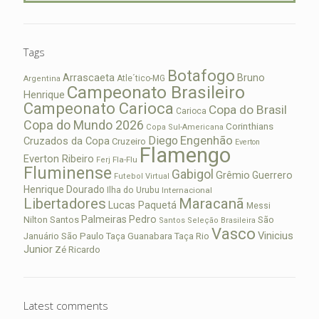
Tags
Botafogo
Arrascaeta
Bruno
Atle´tico-MG
Argentina
Campeonato Brasileiro
Henrique
Campeonato Carioca
Copa do Brasil
Carioca
Copa do Mundo 2026
Corinthians
Copa Sul-Americana
Diego
Engenhão
Cruzados da Copa
Cruzeiro
Everton
Flamengo
Everton Ribeiro
Fla-Flu
Ferj
Fluminense
Gabigol
Grêmio
Guerrero
Futebol Virtual
Henrique Dourado
Ilha do Urubu
Internacional
Libertadores
Maracanã
Lucas Paquetá
Messi
Palmeiras
Pedro
Nilton Santos
São
Santos
Seleção Brasileira
Vasco
Vinicius
São Paulo
Januário
Taça Guanabara
Taça Rio
Junior
Zé Ricardo
Latest comments