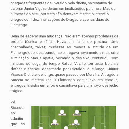
chegadas frequentes de Everaldo pela direita, na tentativa de
acionar Junior Viçosa deram em finalizações para fora. Mas os
números do site Footstats não deixavam mentir: o intervalo
chegou com dez finalizações do Dragão e apenas duas do
Flamengo.
Seria de esperar uma mudança. Não eram apenas problemas de
ordens técnica e tática. Havia um falha de postura. Uma
chacoalhada, talvez, mudasse ao menos a atitude de um
Flamengo que, desabando, se entregava novamente a mais uma
eliminação. Mas a apatia, beirando o desleixo, continuou. Com
minutos do segundo tempo Rafael Vaz tentou tocar bola na
defesa e acabou desarmado por Everaldo, que lançou Júnior
Viçosa. O chute, de longe, quase passou por Muralha. A tragédia
parecia se materializar. O Flamengo continuava em choque,
entregue. Insistia em erros e caminhava para um novo desfecho
trágico.
Zé
Ricardo
só
admitiu
que as