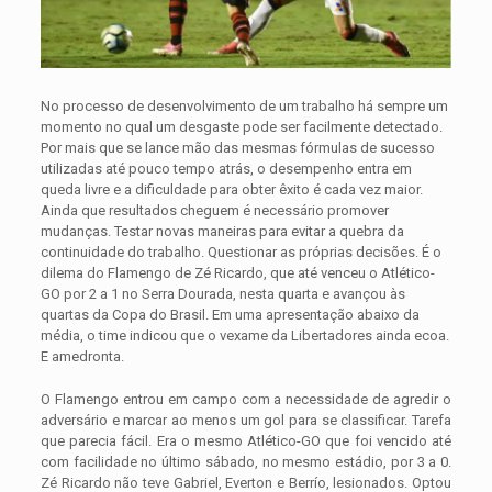
No processo de desenvolvimento de um trabalho há sempre um
momento no qual um desgaste pode ser facilmente detectado.
Por mais que se lance mão das mesmas fórmulas de sucesso
utilizadas até pouco tempo atrás, o desempenho entra em
queda livre e a dificuldade para obter êxito é cada vez maior.
Ainda que resultados cheguem é necessário promover
mudanças. Testar novas maneiras para evitar a quebra da
continuidade do trabalho. Questionar as próprias decisões. É o
dilema do Flamengo de Zé Ricardo, que até venceu o Atlético-
GO por 2 a 1 no Serra Dourada, nesta quarta e avançou às
quartas da Copa do Brasil. Em uma apresentação abaixo da
média, o time indicou que o vexame da Libertadores ainda ecoa.
E amedronta.
O Flamengo entrou em campo com a necessidade de agredir o
adversário e marcar ao menos um gol para se classificar. Tarefa
que parecia fácil. Era o mesmo Atlético-GO que foi vencido até
com facilidade no último sábado, no mesmo estádio, por 3 a 0.
Zé Ricardo não teve Gabriel, Everton e Berrío, lesionados. Optou