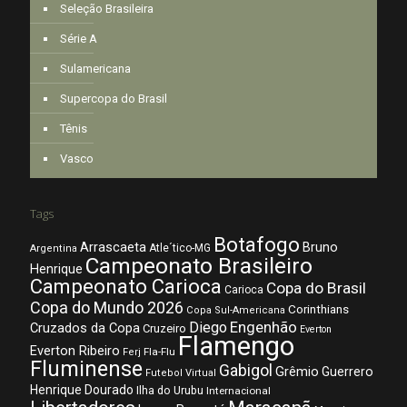
Seleção Brasileira
Série A
Sulamericana
Supercopa do Brasil
Tênis
Vasco
Tags
Botafogo
Arrascaeta
Bruno
Atle´tico-MG
Argentina
Campeonato Brasileiro
Henrique
Campeonato Carioca
Copa do Brasil
Carioca
Copa do Mundo 2026
Corinthians
Copa Sul-Americana
Diego
Engenhão
Cruzados da Copa
Cruzeiro
Everton
Flamengo
Everton Ribeiro
Fla-Flu
Ferj
Fluminense
Gabigol
Grêmio
Guerrero
Futebol Virtual
Henrique Dourado
Ilha do Urubu
Internacional