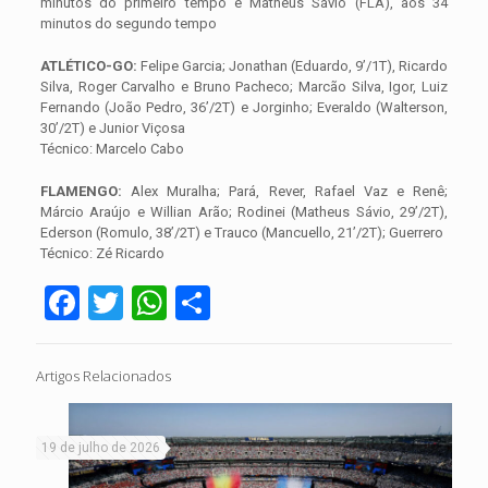
minutos do primeiro tempo e Matheus Sávio (FLA), aos 34
minutos do segundo tempo
ATLÉTICO-GO:
Felipe Garcia; Jonathan (Eduardo, 9’/1T), Ricardo
Silva, Roger Carvalho e Bruno Pacheco; Marcão Silva, Igor, Luiz
Fernando (João Pedro, 36’/2T) e Jorginho; Everaldo (Walterson,
30’/2T) e Junior Viçosa
Técnico: Marcelo Cabo
FLAMENGO:
Alex Muralha; Pará, Rever, Rafael Vaz e Renê;
Márcio Araújo e Willian Arão; Rodinei (Matheus Sávio, 29’/2T),
Ederson (Romulo, 38’/2T) e Trauco (Mancuello, 21’/2T); Guerrero
Técnico: Zé Ricardo
Facebook
Twitter
WhatsApp
Share
Artigos Relacionados
19 de julho de 2026