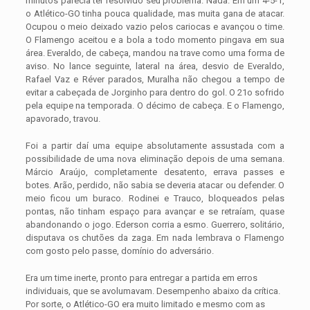
minutos parecia ter resolvido seu problema. Nada. Em um 4-5-1,
o Atlético-GO tinha pouca qualidade, mas muita gana de atacar.
Ocupou o meio deixado vazio pelos cariocas e avançou o time.
O Flamengo aceitou e a bola a todo momento pingava em sua
área. Everaldo, de cabeça, mandou na trave como uma forma de
aviso. No lance seguinte, lateral na área, desvio de Everaldo,
Rafael Vaz e Réver parados, Muralha não chegou a tempo de
evitar a cabeçada de Jorginho para dentro do gol. O 21o sofrido
pela equipe na temporada. O décimo de cabeça. E o Flamengo,
apavorado, travou.
Foi a partir daí uma equipe absolutamente assustada com a
possibilidade de uma nova eliminação depois de uma semana.
Márcio Araújo, completamente desatento, errava passes e
botes. Arão, perdido, não sabia se deveria atacar ou defender. O
meio ficou um buraco. Rodinei e Trauco, bloqueados pelas
pontas, não tinham espaço para avançar e se retraíam, quase
abandonando o jogo. Ederson corria a esmo. Guerrero, solitário,
disputava os chutões da zaga. Em nada lembrava o Flamengo
com gosto pelo passe, domínio do adversário.
Era um time inerte, pronto para entregar a partida em erros
individuais, que se avolumavam. Desempenho abaixo da crítica.
Por sorte, o Atlético-GO era muito limitado e mesmo com as