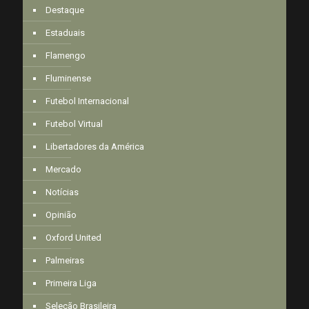
Destaque
Estaduais
Flamengo
Fluminense
Futebol Internacional
Futebol Virtual
Libertadores da América
Mercado
Notícias
Opinião
Oxford United
Palmeiras
Primeira Liga
Seleção Brasileira