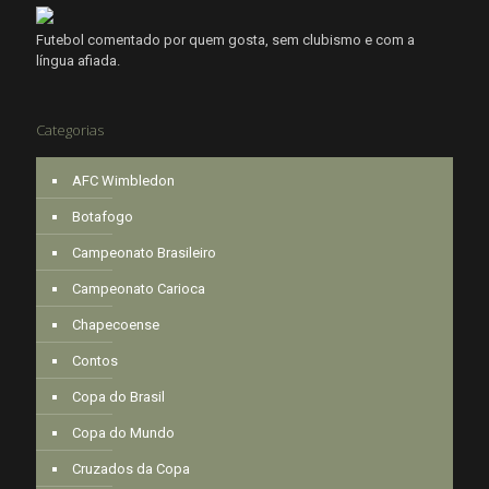
Futebol comentado por quem gosta, sem clubismo e com a
língua afiada.
Categorias
AFC Wimbledon
Botafogo
Campeonato Brasileiro
Campeonato Carioca
Chapecoense
Contos
Copa do Brasil
Copa do Mundo
Cruzados da Copa