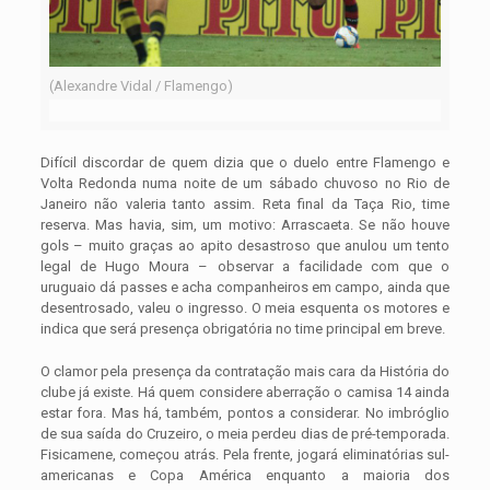
(Alexandre Vidal / Flamengo)
Difícil discordar de quem dizia que o duelo entre Flamengo e
Volta Redonda numa noite de um sábado chuvoso no Rio de
Janeiro não valeria tanto assim. Reta final da Taça Rio, time
reserva. Mas havia, sim, um motivo: Arrascaeta. Se não houve
gols – muito graças ao apito desastroso que anulou um tento
legal de Hugo Moura – observar a facilidade com que o
uruguaio dá passes e acha companheiros em campo, ainda que
desentrosado, valeu o ingresso. O meia esquenta os motores e
indica que será presença obrigatória no time principal em breve.
O clamor pela presença da contratação mais cara da História do
clube já existe. Há quem considere aberração o camisa 14 ainda
estar fora. Mas há, também, pontos a considerar. No imbróglio
de sua saída do Cruzeiro, o meia perdeu dias de pré-temporada.
Fisicamene, começou atrás. Pela frente, jogará eliminatórias sul-
americanas e Copa América enquanto a maioria dos