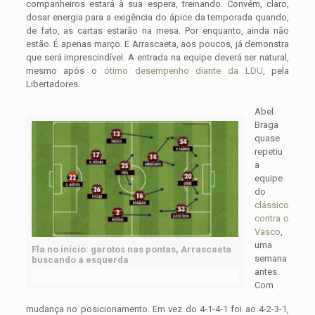
companheiros estará à sua espera, treinando. Convém, claro,
dosar energia para a exigência do ápice da temporada quando,
de fato, as cartas estarão na mesa. Por enquanto, ainda não
estão. É apenas março. E Arrascaeta, aos poucos, já demonstra
que será imprescindível. A entrada na equipe deverá ser natural,
mesmo após o
ótimo desempenho diante da LDU
, pela
Libertadores.
Abel
Braga
quase
repetiu
a
equipe
do
clássico
contra o
Vasco
,
uma
Fla no início: garotos nas pontas, Arrascaeta
semana
buscando a esquerda
antes.
Com
mudança no posicionamento. Em vez do 4-1-4-1 foi ao 4-2-3-1,