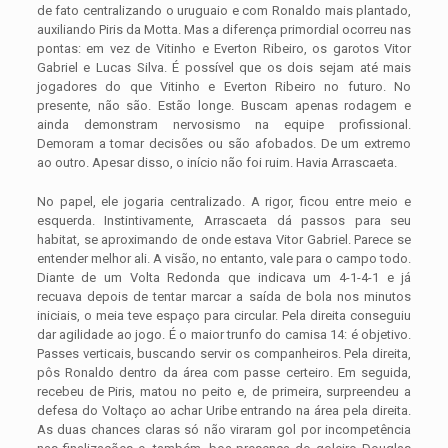
de fato centralizando o uruguaio e com Ronaldo mais plantado,
auxiliando Piris da Motta. Mas a diferença primordial ocorreu nas
pontas: em vez de Vitinho e Everton Ribeiro, os garotos Vitor
Gabriel e Lucas Silva. É possível que os dois sejam até mais
jogadores do que Vitinho e Everton Ribeiro no futuro. No
presente, não são. Estão longe. Buscam apenas rodagem e
ainda demonstram nervosismo na equipe profissional.
Demoram a tomar decisões ou são afobados. De um extremo
ao outro. Apesar disso, o início não foi ruim. Havia Arrascaeta.
No papel, ele jogaria centralizado. A rigor, ficou entre meio e
esquerda. Instintivamente, Arrascaeta dá passos para seu
habitat, se aproximando de onde estava Vitor Gabriel. Parece se
entender melhor ali. A visão, no entanto, vale para o campo todo.
Diante de um Volta Redonda que indicava um 4-1-4-1 e já
recuava depois de tentar marcar a saída de bola nos minutos
iniciais, o meia teve espaço para circular. Pela direita conseguiu
dar agilidade ao jogo. É o maior trunfo do camisa 14: é objetivo.
Passes verticais, buscando servir os companheiros. Pela direita,
pôs Ronaldo dentro da área com passe certeiro. Em seguida,
recebeu de Piris, matou no peito e, de primeira, surpreendeu a
defesa do Voltaço ao achar Uribe entrando na área pela direita.
As duas chances claras só não viraram gol por incompetência