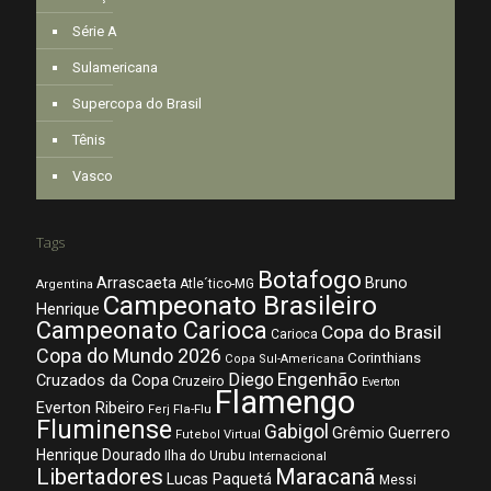
Série A
Sulamericana
Supercopa do Brasil
Tênis
Vasco
Tags
Botafogo
Arrascaeta
Bruno
Atle´tico-MG
Argentina
Campeonato Brasileiro
Henrique
Campeonato Carioca
Copa do Brasil
Carioca
Copa do Mundo 2026
Corinthians
Copa Sul-Americana
Diego
Engenhão
Cruzados da Copa
Cruzeiro
Everton
Flamengo
Everton Ribeiro
Fla-Flu
Ferj
Fluminense
Gabigol
Grêmio
Guerrero
Futebol Virtual
Henrique Dourado
Ilha do Urubu
Internacional
Libertadores
Maracanã
Lucas Paquetá
Messi