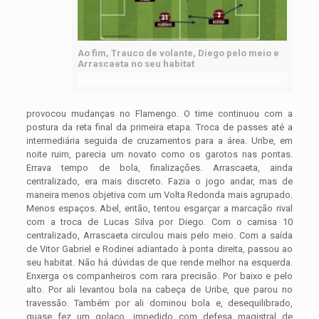
Ao fim, Trauco de volante, Diego pelo meio e
Arrascaeta no seu habitat
provocou mudanças no Flamengo. O time continuou com a
postura da reta final da primeira etapa. Troca de passes até a
intermediária seguida de cruzamentos para a área. Uribe, em
noite ruim, parecia um novato como os garotos nas pontas.
Errava tempo de bola, finalizações. Arrascaeta, ainda
centralizado, era mais discreto. Fazia o jogo andar, mas de
maneira menos objetiva com um Volta Redonda mais agrupado.
Menos espaços. Abel, então, tentou esgarçar a marcação rival
com a troca de Lucas Silva por Diego. Com o camisa 10
centralizado, Arrascaeta circulou mais pelo meio. Com a saída
de Vitor Gabriel e Rodinei adiantado à ponta direita, passou ao
seu habitat. Não há dúvidas de que rende melhor na esquerda.
Enxerga os companheiros com rara precisão. Por baixo e pelo
alto. Por ali levantou bola na cabeça de Uribe, que parou no
travessão. Também por ali dominou bola e, desequilibrado,
quase fez um golaço, impedido com defesa magistral de