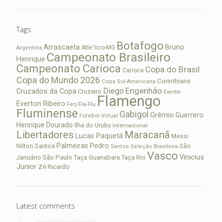
Tags
Botafogo
Arrascaeta
Bruno
Atle´tico-MG
Argentina
Campeonato Brasileiro
Henrique
Campeonato Carioca
Copa do Brasil
Carioca
Copa do Mundo 2026
Corinthians
Copa Sul-Americana
Diego
Engenhão
Cruzados da Copa
Cruzeiro
Everton
Flamengo
Everton Ribeiro
Fla-Flu
Ferj
Fluminense
Gabigol
Grêmio
Guerrero
Futebol Virtual
Henrique Dourado
Ilha do Urubu
Internacional
Libertadores
Maracanã
Lucas Paquetá
Messi
Palmeiras
Pedro
Nilton Santos
São
Santos
Seleção Brasileira
Vasco
Vinicius
São Paulo
Januário
Taça Guanabara
Taça Rio
Junior
Zé Ricardo
Latest comments