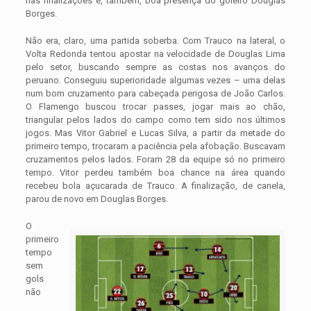
nas finalizações e, também, boa presença do goleiro Douglas
Borges.
Não era, claro, uma partida soberba. Com Trauco na lateral, o
Volta Redonda tentou apostar na velocidade de Douglas Lima
pelo setor, buscando sempre as costas nos avanços do
peruano. Conseguiu superioridade algumas vezes – uma delas
num bom cruzamento para cabeçada perigosa de João Carlos.
O Flamengo buscou trocar passes, jogar mais ao chão,
triangular pelos lados do campo como tem sido nos últimos
jogos. Mas Vitor Gabriel e Lucas Silva, a partir da metade do
primeiro tempo, trocaram a paciência pela afobação. Buscavam
cruzamentos pelos lados. Foram 28 da equipe só no primeiro
tempo. Vitor perdeu também boa chance na área quando
recebeu bola açucarada de Trauco. A finalização, de canela,
parou de novo em Douglas Borges.
O
primeiro
tempo
sem
gols
não