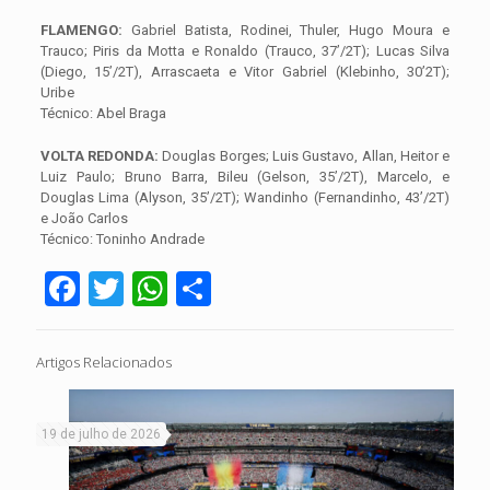
FLAMENGO:
Gabriel Batista, Rodinei, Thuler, Hugo Moura e
Trauco; Piris da Motta e Ronaldo (Trauco, 37’/2T); Lucas Silva
(Diego, 15’/2T), Arrascaeta e Vitor Gabriel (Klebinho, 30’2T);
Uribe
Técnico: Abel Braga
VOLTA REDONDA:
Douglas Borges; Luis Gustavo, Allan, Heitor e
Luiz Paulo; Bruno Barra, Bileu (Gelson, 35’/2T), Marcelo, e
Douglas Lima (Alyson, 35’/2T); Wandinho (Fernandinho, 43’/2T)
e João Carlos
Técnico: Toninho Andrade
Facebook
Twitter
WhatsApp
Share
Artigos Relacionados
19 de julho de 2026