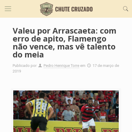
Valeu por Arrascaeta: com
erro de apito, Flamengo
não vence, mas vê talento
do meia
Publicado por
Pedro Henrique Torre
em
17 de março de
2019