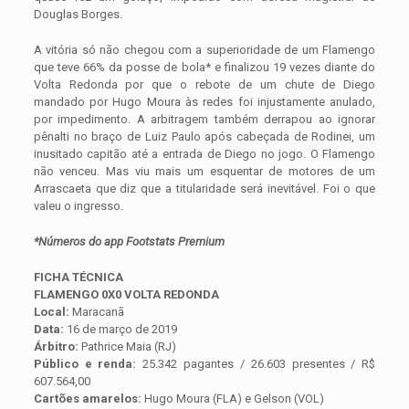
Douglas Borges.
A vitória só não chegou com a superioridade de um Flamengo
que teve 66% da posse de bola* e finalizou 19 vezes diante do
Volta Redonda por que o rebote de um chute de Diego
mandado por Hugo Moura às redes foi injustamente anulado,
por impedimento. A arbitragem também derrapou ao ignorar
pênalti no braço de Luiz Paulo após cabeçada de Rodinei, um
inusitado capitão até a entrada de Diego no jogo. O Flamengo
não venceu. Mas viu mais um esquentar de motores de um
Arrascaeta que diz que a titularidade será inevitável. Foi o que
valeu o ingresso.
*Números do app Footstats Premium
FICHA TÉCNICA
FLAMENGO 0X0 VOLTA REDONDA
Local:
Maracanã
Data:
16 de março de 2019
Árbitro:
Pathrice Maia (RJ)
Público e renda:
25.342 pagantes / 26.603 presentes / R$
607.564,00
Cartões amarelos:
Hugo Moura (FLA) e Gelson (VOL)