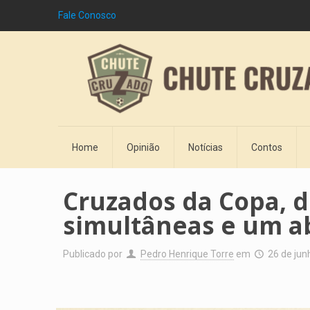
Fale Conosco
Home
Opinião
Notícias
Contos
Cruzados da Copa, d
simultâneas e um a
Publicado por
Pedro Henrique Torre
em
26 de jun