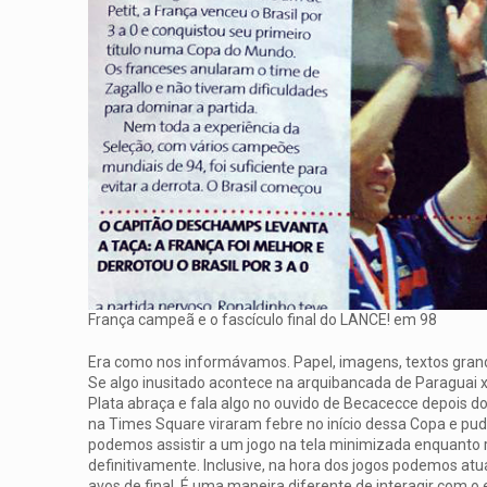
França campeã e o fascículo final do LANCE! em 98
Era como nos informávamos. Papel, imagens, textos grandes
Se algo inusitado acontece na arquibancada de Paraguai x
Plata abraça e fala algo no ouvido de Becacecce depois d
na Times Square viraram febre no início dessa Copa e pu
podemos assistir a um jogo na tela minimizada enquanto
definitivamente. Inclusive, na hora dos jogos podemos atu
avos de final. É uma maneira diferente de interagir com o