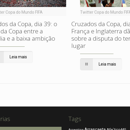
ter Copa do Mundo FIFA
Twitter Copa do Mundo FIF
os da Copa, dia 39: o
Cruzados da Copa, dia
da Copa entre a
França e Inglaterra d
ia e a baixa ambição
sobre a disputa do te
lugar
Leia mais
Leia mais
rias
Tags
Arrascaeta
Atle´tico-MG
Argentina