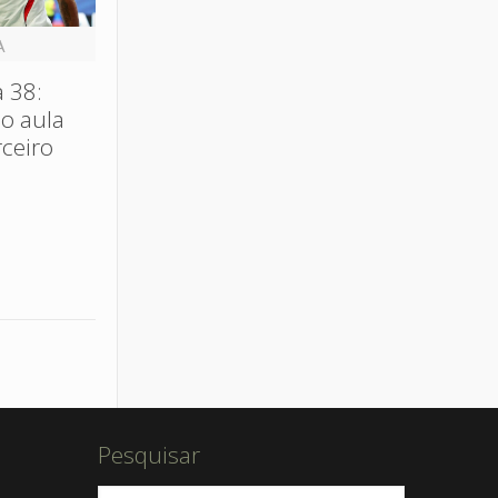
A
 38:
ão aula
rceiro
Pesquisar