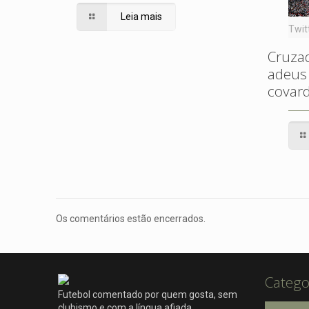
Leia mais
Twit
Cruzad
adeus 
covard
Os comentários estão encerrados.
Catego
Futebol comentado por quem gosta, sem
clubismo e com a língua afiada.