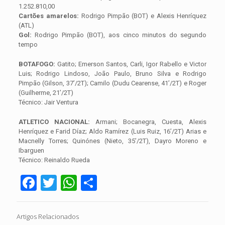
1.252.810,00
Cartões amarelos:
Rodrigo Pimpão (BOT) e Alexis Henríquez
(ATL)
Gol:
Rodrigo Pimpão (BOT), aos cinco minutos do segundo
tempo
BOTAFOGO:
Gatito; Emerson Santos, Carli, Igor Rabello e Victor
Luis; Rodrigo Lindoso, João Paulo, Bruno Silva e Rodrigo
Pimpão (Gilson, 37’/2T); Camilo (Dudu Cearense, 41’/2T) e Roger
(Guilherme, 21’/2T)
Técnico: Jair Ventura
ATLETICO NACIONAL:
Armani; Bocanegra, Cuesta, Alexis
Henríquez e Farid Díaz; Aldo Ramírez (Luis Ruiz, 16’/2T) Arias e
Macnelly Torres; Quinónes (Nieto, 35’/2T), Dayro Moreno e
Ibarguen
Técnico: Reinaldo Rueda
Facebook
Twitter
WhatsApp
Share
Artigos Relacionados