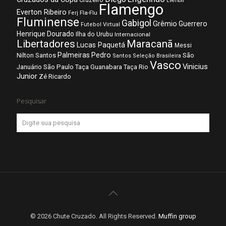
Everton
Flamengo
Everton Ribeiro
Fla-Flu
Ferj
Fluminense
Gabigol
Grêmio
Guerrero
Futebol Virtual
Henrique Dourado
Ilha do Urubu
Internacional
Libertadores
Maracanã
Lucas Paquetá
Messi
Palmeiras
Pedro
Nilton Santos
São
Santos
Seleção Brasileira
Vasco
Vinicius
São Paulo
Januário
Taça Guanabara
Taça Rio
Junior
Zé Ricardo
Pesquisar
© 2026 Chute Cruzado. All Rights Reserved.
Muffin group