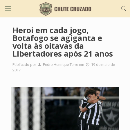
Heroi em cada jogo,
Botafogo se agiganta e
volta às oitavas da
Libertadores após 21 anos
Publicado por
Pedro Henrique Torre
em
19 de maio de
2017