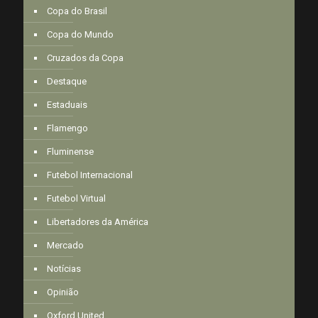
Copa do Brasil
Copa do Mundo
Cruzados da Copa
Destaque
Estaduais
Flamengo
Fluminense
Futebol Internacional
Futebol Virtual
Libertadores da América
Mercado
Notícias
Opinião
Oxford United