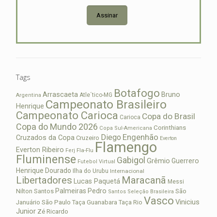
Assinar
Tags
Botafogo
Arrascaeta
Bruno
Atle´tico-MG
Argentina
Campeonato Brasileiro
Henrique
Campeonato Carioca
Copa do Brasil
Carioca
Copa do Mundo 2026
Corinthians
Copa Sul-Americana
Diego
Engenhão
Cruzados da Copa
Cruzeiro
Everton
Flamengo
Everton Ribeiro
Fla-Flu
Ferj
Fluminense
Gabigol
Grêmio
Guerrero
Futebol Virtual
Henrique Dourado
Ilha do Urubu
Internacional
Libertadores
Maracanã
Lucas Paquetá
Messi
Palmeiras
Pedro
Nilton Santos
São
Santos
Seleção Brasileira
Vasco
Vinicius
São Paulo
Januário
Taça Guanabara
Taça Rio
Junior
Zé Ricardo