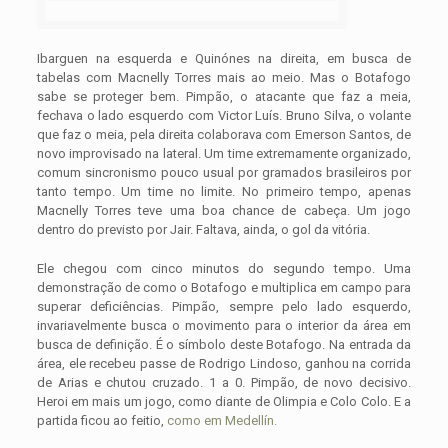
Ibarguen na esquerda e Quinónes na direita, em busca de
tabelas com Macnelly Torres mais ao meio. Mas o Botafogo
sabe se proteger bem. Pimpão, o atacante que faz a meia,
fechava o lado esquerdo com Victor Luís. Bruno Silva, o volante
que faz o meia, pela direita colaborava com Emerson Santos, de
novo improvisado na lateral. Um time extremamente organizado,
comum sincronismo pouco usual por gramados brasileiros por
tanto tempo. Um time no limite. No primeiro tempo, apenas
Macnelly Torres teve uma boa chance de cabeça. Um jogo
dentro do previsto por Jair. Faltava, ainda, o gol da vitória.
Ele chegou com cinco minutos do segundo tempo. Uma
demonstração de como o Botafogo e multiplica em campo para
superar deficiências. Pimpão, sempre pelo lado esquerdo,
invariavelmente busca o movimento para o interior da área em
busca de definição. É o símbolo deste Botafogo. Na entrada da
área, ele recebeu passe de Rodrigo Lindoso, ganhou na corrida
de Arias e chutou cruzado. 1 a 0. Pimpão, de novo decisivo.
Heroi em mais um jogo, como diante de Olimpia e Colo Colo. E a
partida ficou ao feitio,
como em Medellín.