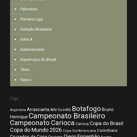
Palmeiras
Primeira Liga
Seleção Brasileira
Série A
Sulamericana
Supercopa do Brasil
Tênis
Vasco
Tags
Botafogo
Arrascaeta
Bruno
Atle´tico-MG
Argentina
Campeonato Brasileiro
Henrique
Campeonato Carioca
Copa do Brasil
Carioca
Copa do Mundo 2026
Corinthians
Copa Sul-Americana
Diego
Engenhão
Cruzados da Copa
Cruzeiro