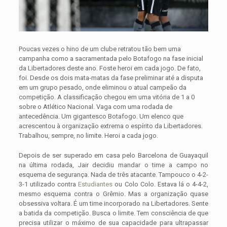
Poucas vezes o hino de um clube retratou tão bem uma
campanha como a sacramentada pelo Botafogo na fase inicial
da Libertadores deste ano. Foste heroi em cada jogo. De fato,
foi. Desde os dois mata-matas da fase preliminar até a disputa
em um grupo pesado, onde eliminou o atual campeão da
competição. A classificação chegou em uma vitória de 1 a 0
sobre o Atlético Nacional. Vaga com uma rodada de
antecedência. Um gigantesco Botafogo. Um elenco que
acrescentou à organização extrema o espírito da Libertadores.
Trabalhou, sempre, no limite. Heroi a cada jogo.
Depois de ser superado em casa pelo Barcelona de Guayaquil
na última rodada, Jair decidiu mandar o time a campo no
esquema de segurança. Nada de três atacante. Tampouco o 4-2-
3-1 utilizado contra
Estudiantes
ou Colo Colo. Estava lá o 4-4-2,
mesmo esquema contra o Grêmio. Mas a organização quase
obsessiva voltara. É um time incorporado na Libertadores. Sente
a batida da competição. Busca o limite. Tem consciência de que
precisa utilizar o máximo de sua capacidade para ultrapassar