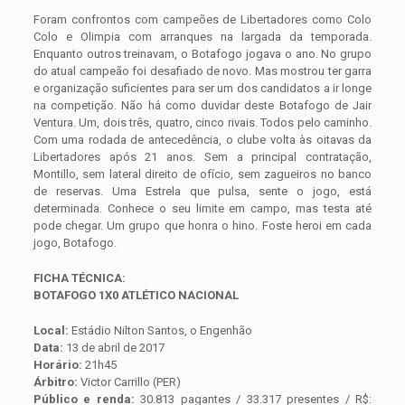
Foram confrontos com campeões de Libertadores como Colo
Colo e Olimpia com arranques na largada da temporada.
Enquanto outros treinavam, o Botafogo jogava o ano. No grupo
do atual campeão foi desafiado de novo. Mas mostrou ter garra
e organização suficientes para ser um dos candidatos a ir longe
na competição. Não há como duvidar deste Botafogo de Jair
Ventura. Um, dois três, quatro, cinco rivais. Todos pelo caminho.
Com uma rodada de antecedência, o clube volta às oitavas da
Libertadores após 21 anos. Sem a principal contratação,
Montillo, sem lateral direito de ofício, sem zagueiros no banco
de reservas. Uma Estrela que pulsa, sente o jogo, está
determinada. Conhece o seu limite em campo, mas testa até
pode chegar. Um grupo que honra o hino. Foste heroi em cada
jogo, Botafogo.
FICHA TÉCNICA:
BOTAFOGO 1X0 ATLÉTICO NACIONAL
Local:
Estádio Nilton Santos, o Engenhão
Data:
13 de abril de 2017
Horário:
21h45
Árbitro:
Victor Carrillo (PER)
Público e renda:
30.813 pagantes / 33.317 presentes / R$: