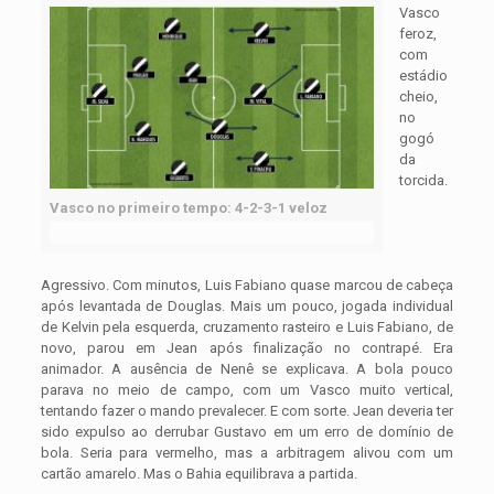
Vasco
feroz,
com
estádio
cheio,
no
gogó
da
torcida.
Vasco no primeiro tempo: 4-2-3-1 veloz
Agressivo. Com minutos, Luis Fabiano quase marcou de cabeça
após levantada de Douglas. Mais um pouco, jogada individual
de Kelvin pela esquerda, cruzamento rasteiro e Luis Fabiano, de
novo, parou em Jean após finalização no contrapé. Era
animador. A ausência de Nenê se explicava. A bola pouco
parava no meio de campo, com um Vasco muito vertical,
tentando fazer o mando prevalecer. E com sorte. Jean deveria ter
sido expulso ao derrubar Gustavo em um erro de domínio de
bola. Seria para vermelho, mas a arbitragem alivou com um
cartão amarelo. Mas o Bahia equilibrava a partida.