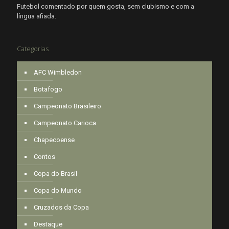
Futebol comentado por quem gosta, sem clubismo e com a
língua afiada.
Categorias
AFC Wimbledon
Botafogo
Campeonato Brasileiro
Campeonato Carioca
Chapecoense
Contos
Copa do Brasil
Copa do Mundo
Cruzados da Copa
Destaque