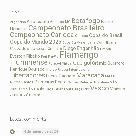
Tags
Botafogo
Arrascaeta
Bruno
Atle´tico-MG
Argentina
Campeonato Brasileiro
Henrique
Campeonato Carioca
Copa do Brasil
Carioca
Copa do Mundo 2026
Corinthians
Copa Sul-Americana
Diego
Engenhão
Cruzados da Copa
Cruzeiro
Everton
Flamengo
Everton Ribeiro
Fla-Flu
Ferj
Fluminense
Gabigol
Grêmio
Guerrero
Futebol Virtual
Henrique Dourado
Ilha do Urubu
Internacional
Libertadores
Maracanã
Lucas Paquetá
Messi
Palmeiras
Pedro
Nilton Santos
São
Santos
Seleção Brasileira
Vasco
Vinicius
São Paulo
Januário
Taça Guanabara
Taça Rio
Junior
Zé Ricardo
Latest comments
4 de janeiro de 2024