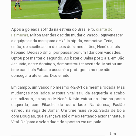
Após a goleada sofrida na estreia do Brasileiro,
diante do
Palmeiras,
Milton Mendes decidiu mudar o Vasco. Rejuvenescer
a equipe ainda mais para deixá-la rápida, combativa. Teria,
então, de sacrificar um de seus dois medalhões, Nenê ou Luis
Fabiano. Decisão difícil por passar por um lidar com vaidades.
Optou por manter o segundo. Ao bater o Bahia por 2 a 1, em São
Januário, neste domingo, demonstrou ter acertado. Montou um
time para Luis Fabiano assumir o protagonismo que não
conseguira até então. Dito e feito.
Em campo, um Vasco no mesmo 4-2-3-1 da mesma rodada. Mas
mudanças nos lados. Mateus Vital saiu da esquerda e acabo
centralizado, na vaga de Nenê. Kelvin entrou no time na ponta
esquerda, com Pikachu do outro lado. Na defesa, Paulão
estreou na vaga de Jomar. Um time mais veloz. Saída de bola
com Douglas, que avançava até o meio tentando acionar Mateus
Vital. Daí para a velocidade dos pontas era um pulo.
Um