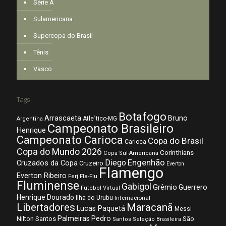
Série A
Sulamericana
Supercopa do Brasil
Tênis
Vasco
Tags
Botafogo
Arrascaeta
Bruno
Atle´tico-MG
Argentina
Campeonato Brasileiro
Henrique
Campeonato Carioca
Copa do Brasil
Carioca
Copa do Mundo 2026
Corinthians
Copa Sul-Americana
Diego
Engenhão
Cruzados da Copa
Cruzeiro
Everton
Flamengo
Everton Ribeiro
Fla-Flu
Ferj
Fluminense
Gabigol
Grêmio
Guerrero
Futebol Virtual
Henrique Dourado
Ilha do Urubu
Internacional
Libertadores
Maracanã
Lucas Paquetá
Messi
Palmeiras
Pedro
Nilton Santos
São
Santos
Seleção Brasileira