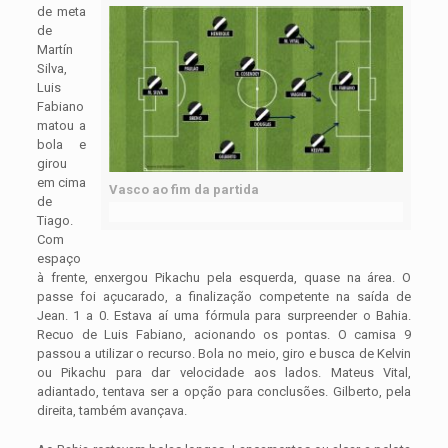
de meta
de
Martín
Silva,
Luis
Fabiano
matou a
bola e
girou
em cima
Vasco ao fim da partida
de
Tiago.
Com
espaço
à frente, enxergou Pikachu pela esquerda, quase na área. O
passe foi açucarado, a finalização competente na saída de
Jean. 1 a 0. Estava aí uma fórmula para surpreender o Bahia.
Recuo de Luis Fabiano, acionando os pontas. O camisa 9
passou a utilizar o recurso. Bola no meio, giro e busca de Kelvin
ou Pikachu para dar velocidade aos lados. Mateus Vital,
adiantado, tentava ser a opção para conclusões. Gilberto, pela
direita, também avançava.