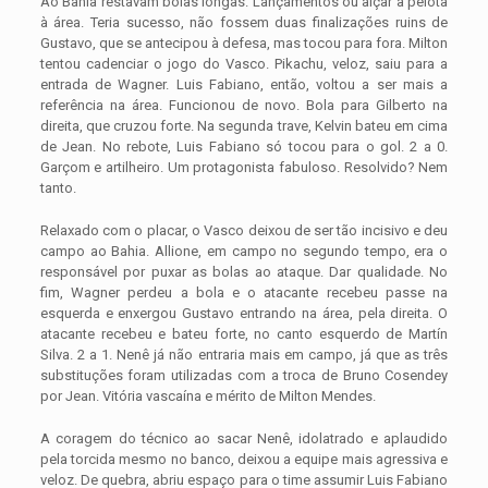
Ao Bahia restavam bolas longas. Lançamentos ou alçar a pelota
à área. Teria sucesso, não fossem duas finalizações ruins de
Gustavo, que se antecipou à defesa, mas tocou para fora. Milton
tentou cadenciar o jogo do Vasco. Pikachu, veloz, saiu para a
entrada de Wagner. Luis Fabiano, então, voltou a ser mais a
referência na área. Funcionou de novo. Bola para Gilberto na
direita, que cruzou forte. Na segunda trave, Kelvin bateu em cima
de Jean. No rebote, Luis Fabiano só tocou para o gol. 2 a 0.
Garçom e artilheiro. Um protagonista fabuloso. Resolvido? Nem
tanto.
Relaxado com o placar, o Vasco deixou de ser tão incisivo e deu
campo ao Bahia. Allione, em campo no segundo tempo, era o
responsável por puxar as bolas ao ataque. Dar qualidade. No
fim, Wagner perdeu a bola e o atacante recebeu passe na
esquerda e enxergou Gustavo entrando na área, pela direita. O
atacante recebeu e bateu forte, no canto esquerdo de Martín
Silva. 2 a 1. Nenê já não entraria mais em campo, já que as três
substituções foram utilizadas com a troca de Bruno Cosendey
por Jean. Vitória vascaína e mérito de Milton Mendes.
A coragem do técnico ao sacar Nenê, idolatrado e aplaudido
pela torcida mesmo no banco, deixou a equipe mais agressiva e
veloz. De quebra, abriu espaço para o time assumir Luis Fabiano