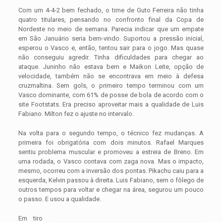
Com um 4-4-2 bem fechado, o time de Guto Ferreira não tinha
quatro titulares, pensando no confronto final da Copa de
Nordeste no meio de semana. Parecia indicar que um empate
em São Januário seria bem-vindo. Suportou a pressão inicial,
esperou o Vasco e, então, tentou sair para o jogo. Mas quase
não conseguiu agredir. Tinha dificuldades para chegar ao
ataque. Juninho não estava bem e Maikon Leite, opção de
velocidade, também não se encontrava em meio à defesa
cruzmaltina. Sem gols, o primeiro tempo terminou com um
Vasco dominante, com 61% de posse de bola de acordo com o
site Footstats. Era preciso aproveitar mais a qualidade de Luis
Fabiano. Milton fez o ajuste no intervalo.
Na volta para o segundo tempo, o técnico fez mudanças. A
primeira foi obrigatória com dois minutos. Rafael Marques
sentiu problema muscular e promoveu a estreia de Breno. Em
uma rodada, o Vasco contava com zaga nova. Mas o impacto,
mesmo, ocorreu com a inversão dos pontas. Pikachu caiu para a
esquerda, Kelvin passou à direita. Luis Fabiano, sem o fôlego de
outros tempos para voltar e chegar na área, segurou um pouco
o passo. E usou a qualidade.
Em tiro