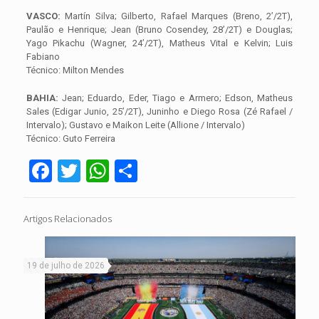
VASCO:
Martín Silva; Gilberto, Rafael Marques (Breno, 2’/2T),
Paulão e Henrique; Jean (Bruno Cosendey, 28’/2T) e Douglas;
Yago Pikachu (Wagner, 24’/2T), Matheus Vital e Kelvin; Luis
Fabiano
Técnico: Milton Mendes
BAHIA:
Jean; Eduardo, Eder, Tiago e Armero; Edson, Matheus
Sales (Edigar Junio, 25’/2T), Juninho e Diego Rosa (Zé Rafael /
Intervalo); Gustavo e Maikon Leite (Allione / Intervalo)
Técnico: Guto Ferreira
Facebook
Twitter
WhatsApp
Share
Artigos Relacionados
19 de julho de 2026