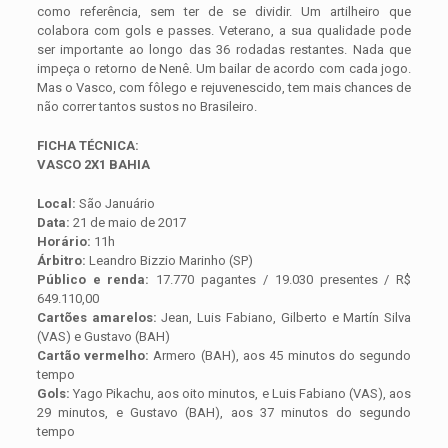
como referência, sem ter de se dividir. Um artilheiro que
colabora com gols e passes. Veterano, a sua qualidade pode
ser importante ao longo das 36 rodadas restantes. Nada que
impeça o retorno de Nenê. Um bailar de acordo com cada jogo.
Mas o Vasco, com fôlego e rejuvenescido, tem mais chances de
não correr tantos sustos no Brasileiro.
FICHA TÉCNICA:
VASCO 2X1 BAHIA
Local:
São Januário
Data:
21 de maio de 2017
Horário:
11h
Árbitro:
Leandro Bizzio Marinho (SP)
Público e renda:
17.770 pagantes / 19.030 presentes / R$
649.110,00
Cartões amarelos:
Jean, Luis Fabiano, Gilberto e Martín Silva
(VAS) e Gustavo (BAH)
Cartão vermelho:
Armero (BAH), aos 45 minutos do segundo
tempo
Gols:
Yago Pikachu, aos oito minutos, e Luis Fabiano (VAS), aos
29 minutos, e Gustavo (BAH), aos 37 minutos do segundo
tempo