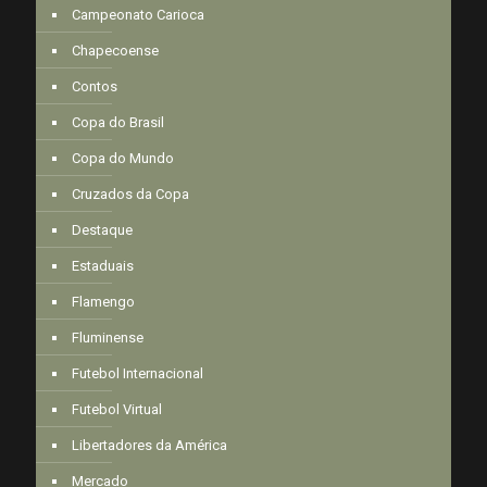
Campeonato Carioca
Chapecoense
Contos
Copa do Brasil
Copa do Mundo
Cruzados da Copa
Destaque
Estaduais
Flamengo
Fluminense
Futebol Internacional
Futebol Virtual
Libertadores da América
Mercado