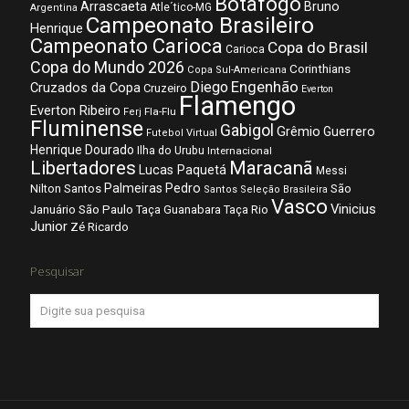
Botafogo
Arrascaeta
Bruno
Atle´tico-MG
Argentina
Campeonato Brasileiro
Henrique
Campeonato Carioca
Copa do Brasil
Carioca
Copa do Mundo 2026
Corinthians
Copa Sul-Americana
Diego
Engenhão
Cruzados da Copa
Cruzeiro
Everton
Flamengo
Everton Ribeiro
Fla-Flu
Ferj
Fluminense
Gabigol
Grêmio
Guerrero
Futebol Virtual
Henrique Dourado
Ilha do Urubu
Internacional
Libertadores
Maracanã
Lucas Paquetá
Messi
Palmeiras
Pedro
Nilton Santos
São
Santos
Seleção Brasileira
Vasco
Vinicius
São Paulo
Januário
Taça Guanabara
Taça Rio
Junior
Zé Ricardo
Pesquisar