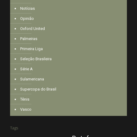
Notícias
Opinião
Oxford United
Palmeiras
Primeira Liga
Seleção Brasileira
Série A
Sulamericana
Supercopa do Brasil
Tênis
Vasco
Tags