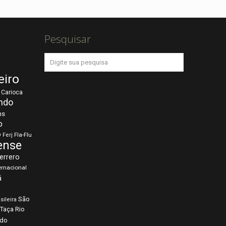
Pesquisar
eiro
Carioca
ndo
ns
o
o
Fla-Flu
Ferj
ense
errero
ernacional
á
São
sileira
Taça Rio
rdo