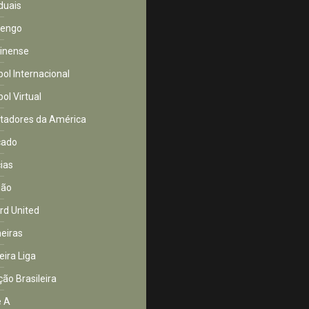
duais
mengo
inense
bol Internacional
ol Virtual
rtadores da América
cado
cias
ião
rd United
eiras
eira Liga
ção Brasileira
e A