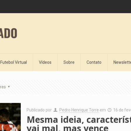
Futebol Virtual
Vídeos
Sobre
Contato
Newslett
res
Publicado por
Pedro Henrique Torre
em
16 de fev
Mesma ideia, caracterís
vai mal, mas vence