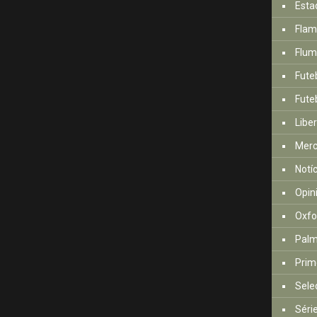
Esta
Fla
Flum
Fute
Futeb
Libe
Mer
Notí
Opin
Oxfo
Palm
Prim
Sele
Séri