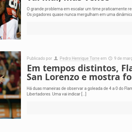
O grande problema em escalar um time praticamente res
Os jogadores quase nunca mergulham em uma dinâmic
Publicado por
Pedro Henrique Torre
em
9 de mar
Em tempos distintos, Fla
San Lorenzo e mostra fo
Há duas maneiras de observar a goleada de 4 a 0 do Fla
Libertadores. Uma vai indicar
[…]