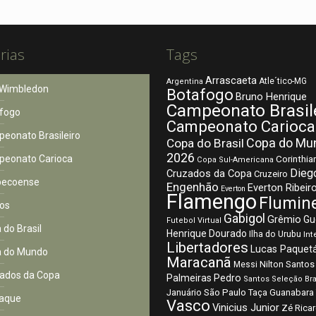
rias
Tags
Arrascaeta
Atle´tico-MG
Argentina
Wimbledon
Botafogo
Bruno Henrique
Campeonato Brasil
fogo
Campeonato Carioca
eonato Brasileiro
Copa do Mu
Copa do Brasil
2026
eonato Carioca
Corinthia
Copa Sul-Americana
Dieg
Cruzados da Copa
Cruzeiro
pecoense
Engenhão
Everton Ribeir
Everton
Flamengo
Flumin
os
Gabigol
Grêmio
Gu
Futebol Virtual
 do Brasil
Henrique Dourado
Ilha do Urubu
Int
Libertadores
Lucas Paquet
 do Mundo
Maracanã
Nilton Santos
Messi
ados da Copa
Palmeiras
Pedro
Santos
Seleção Bra
São Paulo
Januário
Taça Guanabara
aque
Vasco
Vinicius Junior
Zé Rica