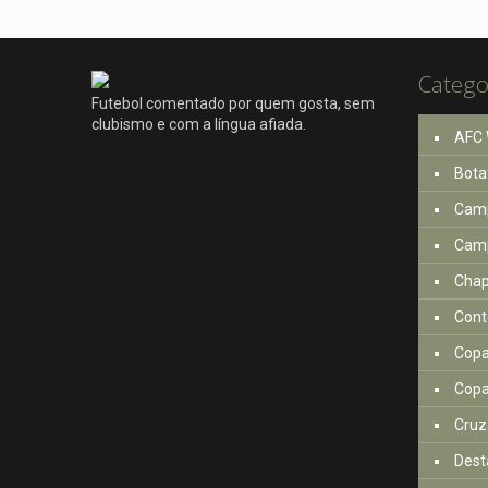
Catego
Futebol comentado por quem gosta, sem
clubismo e com a língua afiada.
AFC 
Bota
Camp
Camp
Cha
Cont
Copa
Copa
Cruz
Dest