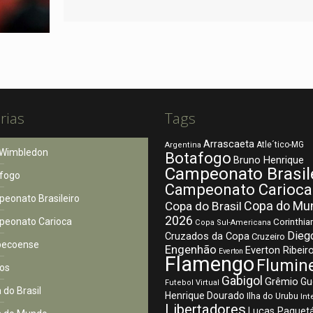
rias
Tags
Arrascaeta
Atle´tico-MG
Argentina
Wimbledon
Botafogo
Bruno Henrique
Campeonato Brasil
fogo
Campeonato Carioca
eonato Brasileiro
Copa do Mu
Copa do Brasil
2026
eonato Carioca
Corinthia
Copa Sul-Americana
Dieg
Cruzados da Copa
Cruzeiro
pecoense
Engenhão
Everton Ribeir
Everton
Flamengo
Flumin
os
Gabigol
Grêmio
Gu
Futebol Virtual
 do Brasil
Henrique Dourado
Ilha do Urubu
Int
Libertadores
Lucas Paquet