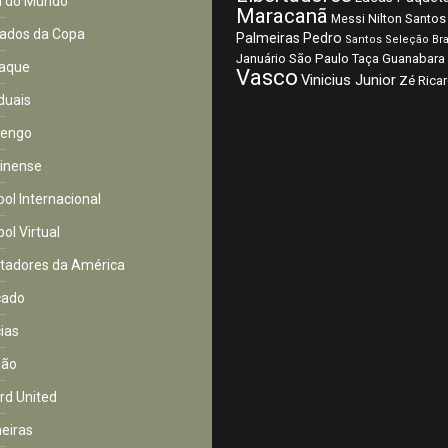
 do Mundo
Maracanã
Nilton Santos
Messi
ados da Copa
Palmeiras
Pedro
Santos
Seleção Bra
São Paulo
Januário
Taça Guanabara
aque
Vasco
Vinicius Junior
Zé Rica
duais
mengo
inense
bol Internacional
ol Virtual
rtadores da América
cado
cias
ião
rd United
eiras