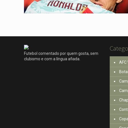
Catego
Futebol comentado por quem gosta, sem
clubismo e com a língua afiada.
AFC 
Bota
Camp
Camp
Cha
Cont
Copa