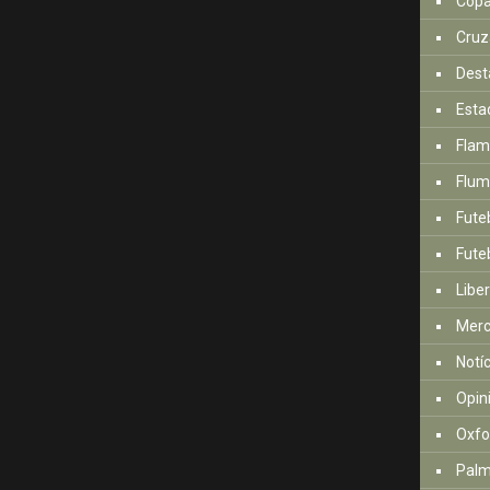
Copa
Cruz
Dest
Esta
Fla
Flum
Fute
Futeb
Libe
Mer
Notí
Opin
Oxfo
Palm