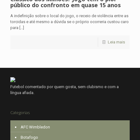
público do confronto em quase 15 anos
A indefinição sobre o local do jogo, o receio de violência entre as
torcidas e até mesmo a dúvida se o próprio ocorreria custou caro
para
[…]
Leia mais
Futebol comentado por quem gosta, sem clubismo e com a
língua afiada.
Categorias
AFC Wimbledon
Botafogo