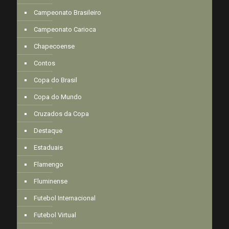
Campeonato Brasileiro
Campeonato Carioca
Chapecoense
Contos
Copa do Brasil
Copa do Mundo
Cruzados da Copa
Destaque
Estaduais
Flamengo
Fluminense
Futebol Internacional
Futebol Virtual