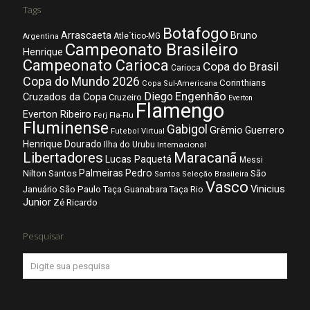
Tags
Botafogo
Arrascaeta
Bruno
Atle´tico-MG
Argentina
Campeonato Brasileiro
Henrique
Campeonato Carioca
Copa do Brasil
Carioca
Copa do Mundo 2026
Corinthians
Copa Sul-Americana
Diego
Engenhão
Cruzados da Copa
Cruzeiro
Everton
Flamengo
Everton Ribeiro
Fla-Flu
Ferj
Fluminense
Gabigol
Grêmio
Guerrero
Futebol Virtual
Henrique Dourado
Ilha do Urubu
Internacional
Libertadores
Maracanã
Lucas Paquetá
Messi
Palmeiras
Pedro
Nilton Santos
São
Santos
Seleção Brasileira
Vasco
Vinicius
São Paulo
Januário
Taça Guanabara
Taça Rio
Junior
Zé Ricardo
Pesquisar