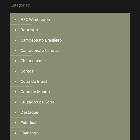
Categorias
AFC Wimbledon
Botafogo
Campeonato Brasileiro
Campeonato Carioca
Chapecoense
Contos
Copa do Brasil
Copa do Mundo
Cruzados da Copa
Destaque
Estaduais
Flamengo