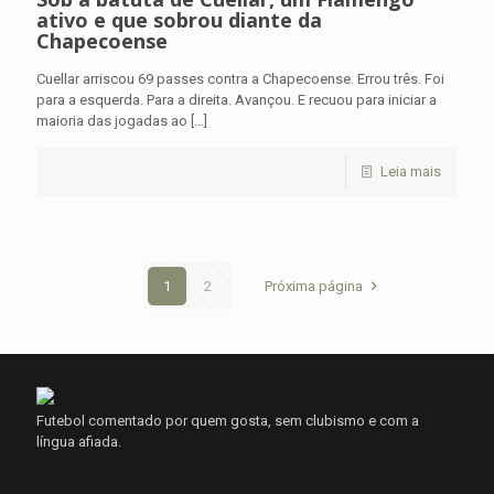
ativo e que sobrou diante da
Chapecoense
Cuellar arriscou 69 passes contra a Chapecoense. Errou três. Foi
para a esquerda. Para a direita. Avançou. E recuou para iniciar a
maioria das jogadas ao
[…]
Leia mais
1
2
Próxima página
Futebol comentado por quem gosta, sem clubismo e com a
língua afiada.