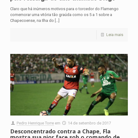
Claro que há inúmeros motivos para o torcedor do Flamengo
comemorar uma vitória tão graúda como os 5 a 1 sobre a
Chapecoense, na Ilha do
[…]
Leia mais
Pedro Henrique Torre
em
14 de setembro de 2017
Desconcentrado contra a Chape, Fla
mostra sua pior face sob o comando de