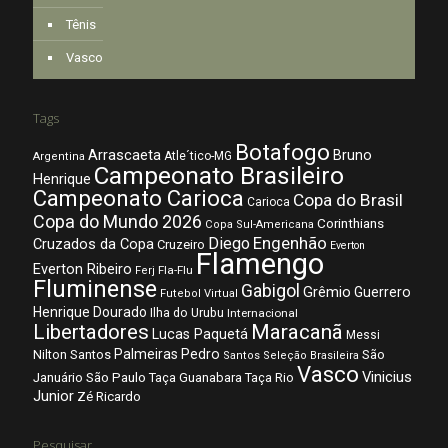
Tênis
Vasco
Tags
Botafogo
Arrascaeta
Bruno
Atle´tico-MG
Argentina
Campeonato Brasileiro
Henrique
Campeonato Carioca
Copa do Brasil
Carioca
Copa do Mundo 2026
Corinthians
Copa Sul-Americana
Diego
Engenhão
Cruzados da Copa
Cruzeiro
Everton
Flamengo
Everton Ribeiro
Fla-Flu
Ferj
Fluminense
Gabigol
Grêmio
Guerrero
Futebol Virtual
Henrique Dourado
Ilha do Urubu
Internacional
Libertadores
Maracanã
Lucas Paquetá
Messi
Palmeiras
Pedro
Nilton Santos
São
Santos
Seleção Brasileira
Vasco
Vinicius
São Paulo
Januário
Taça Guanabara
Taça Rio
Junior
Zé Ricardo
Pesquisar