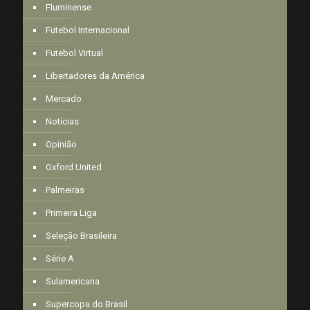
Fluminense
Futebol Internacional
Futebol Virtual
Libertadores da América
Mercado
Notícias
Opinião
Oxford United
Palmeiras
Primeira Liga
Seleção Brasileira
Série A
Sulamericana
Supercopa do Brasil