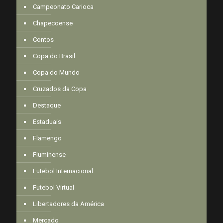
Campeonato Carioca
Chapecoense
Contos
Copa do Brasil
Copa do Mundo
Cruzados da Copa
Destaque
Estaduais
Flamengo
Fluminense
Futebol Internacional
Futebol Virtual
Libertadores da América
Mercado