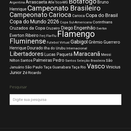
Botafogo
Arrascaeta
Bruno
Atle´tico-MG
Argentina
Campeonato Brasileiro
Henrique
Campeonato Carioca
Copa do Brasil
Carioca
Copa do Mundo 2026
Corinthians
Copa Sul-Americana
Diego
Engenhão
Cruzados da Copa
Cruzeiro
Everton
Flamengo
Everton Ribeiro
Fla-Flu
Ferj
Fluminense
Gabigol
Grêmio
Guerrero
Futebol Virtual
Henrique Dourado
Ilha do Urubu
Internacional
Libertadores
Maracanã
Lucas Paquetá
Messi
Palmeiras
Pedro
Nilton Santos
São
Santos
Seleção Brasileira
Vasco
Vinicius
São Paulo
Januário
Taça Guanabara
Taça Rio
Junior
Zé Ricardo
Pesquisar