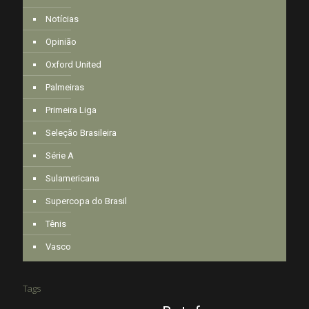
Notícias
Opinião
Oxford United
Palmeiras
Primeira Liga
Seleção Brasileira
Série A
Sulamericana
Supercopa do Brasil
Tênis
Vasco
Tags