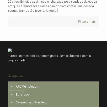
20 anos. Em dias assim sou encharcado pela saudade da época
em que as lembranças exatas não podiam contar uma década
sequer. Éramos tão jovens. Ainda
[…]
Leia mais
Futebol comentado por quem gosta, sem clubismo e com a
língua afiada.
Categorias
AFC Wimbledon
Botafogo
Campeonato Brasileiro