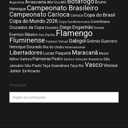
Botafogo
Arrascaeta
Bruno
Atle´tico-MG
Argentina
Campeonato Brasileiro
Henrique
Campeonato Carioca
Copa do Brasil
Carioca
Copa do Mundo 2026
Corinthians
Copa Sul-Americana
Diego
Engenhão
Cruzados da Copa
Cruzeiro
Everton
Flamengo
Everton Ribeiro
Fla-Flu
Ferj
Fluminense
Gabigol
Grêmio
Guerrero
Futebol Virtual
Henrique Dourado
Ilha do Urubu
Internacional
Libertadores
Maracanã
Lucas Paquetá
Messi
Palmeiras
Pedro
Nilton Santos
São
Santos
Seleção Brasileira
Vasco
Vinicius
São Paulo
Januário
Taça Guanabara
Taça Rio
Junior
Zé Ricardo
Pesquisar