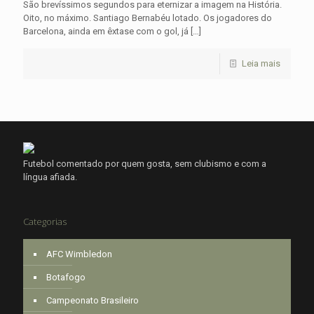
São brevíssimos segundos para eternizar a imagem na História.
Oito, no máximo. Santiago Bernabéu lotado. Os jogadores do
Barcelona, ainda em êxtase com o gol, já
[…]
Leia mais
Futebol comentado por quem gosta, sem clubismo e com a
língua afiada.
Categorias
AFC Wimbledon
Botafogo
Campeonato Brasileiro