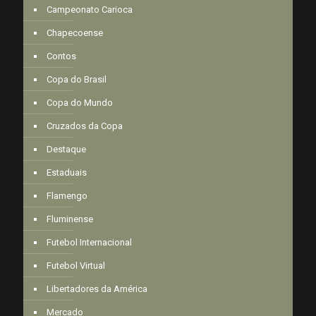
Campeonato Carioca
Chapecoense
Contos
Copa do Brasil
Copa do Mundo
Cruzados da Copa
Destaque
Estaduais
Flamengo
Fluminense
Futebol Internacional
Futebol Virtual
Libertadores da América
Mercado