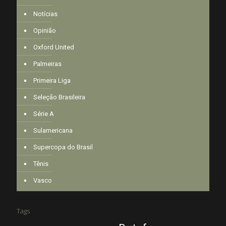
Notícias
Opinião
Oxford United
Palmeiras
Primeira Liga
Seleção Brasileira
Série A
Sulamericana
Supercopa do Brasil
Tênis
Vasco
Tags