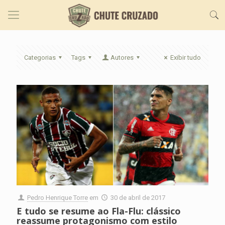
Categorias
Tags
Autores
Exibir tudo
Pedro Henrique Torre
em
30 de abril de 2017
E tudo se resume ao Fla-Flu: clássico
reassume protagonismo com estilo