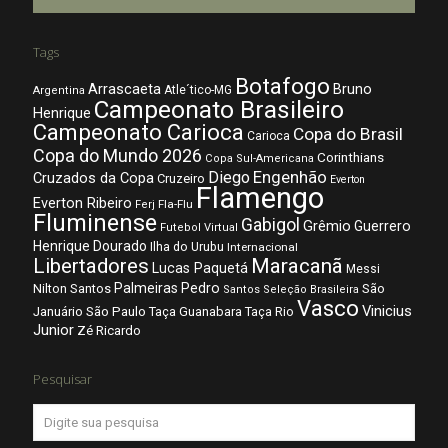
Tags
Botafogo
Arrascaeta
Bruno
Atle´tico-MG
Argentina
Campeonato Brasileiro
Henrique
Campeonato Carioca
Copa do Brasil
Carioca
Copa do Mundo 2026
Corinthians
Copa Sul-Americana
Diego
Engenhão
Cruzados da Copa
Cruzeiro
Everton
Flamengo
Everton Ribeiro
Fla-Flu
Ferj
Fluminense
Gabigol
Grêmio
Guerrero
Futebol Virtual
Henrique Dourado
Ilha do Urubu
Internacional
Libertadores
Maracanã
Lucas Paquetá
Messi
Palmeiras
Pedro
Nilton Santos
São
Santos
Seleção Brasileira
Vasco
Vinicius
São Paulo
Januário
Taça Guanabara
Taça Rio
Junior
Zé Ricardo
Pesquisar