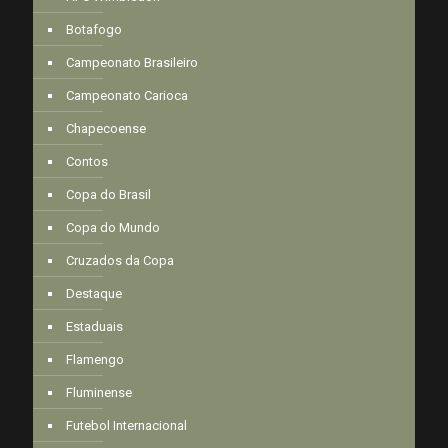
Botafogo
Campeonato Brasileiro
Campeonato Carioca
Chapecoense
Contos
Copa do Brasil
Copa do Mundo
Cruzados da Copa
Destaque
Estaduais
Flamengo
Fluminense
Futebol Internacional