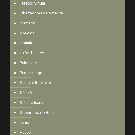
Futebol Virtual
Libertadores da América
Mercado
Notícias
Opinião
Oxford United
Palmeiras
Primeira Liga
Seleção Brasileira
Série A
Sulamericana
Supercopa do Brasil
Tênis
Vasco