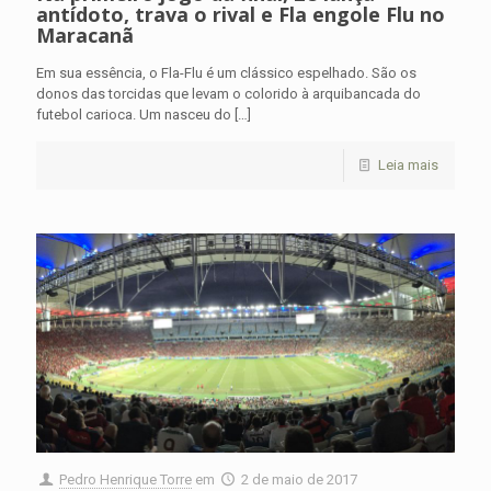
antídoto, trava o rival e Fla engole Flu no
Maracanã
Em sua essência, o Fla-Flu é um clássico espelhado. São os
donos das torcidas que levam o colorido à arquibancada do
futebol carioca. Um nasceu do
[…]
Leia mais
Pedro Henrique Torre
em
2 de maio de 2017