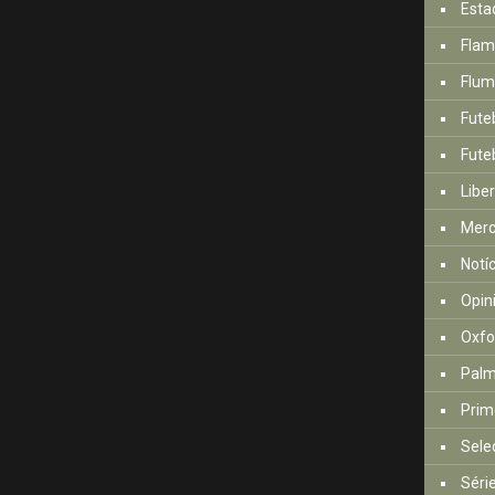
Esta
Fla
Flum
Fute
Futeb
Libe
Mer
Notí
Opin
Oxfo
Palm
Prim
Sele
Séri