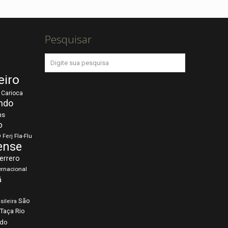
Pesquisar
eiro
Carioca
ndo
ns
o
o
Fla-Flu
Ferj
ense
errero
ernacional
á
São
sileira
Taça Rio
rdo