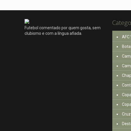
Catego
Futebol comentado por quem gosta, sem
clubismo e com a língua afiada.
AFC 
Bota
Camp
Camp
Cha
Cont
Copa
Copa
Cruz
Dest