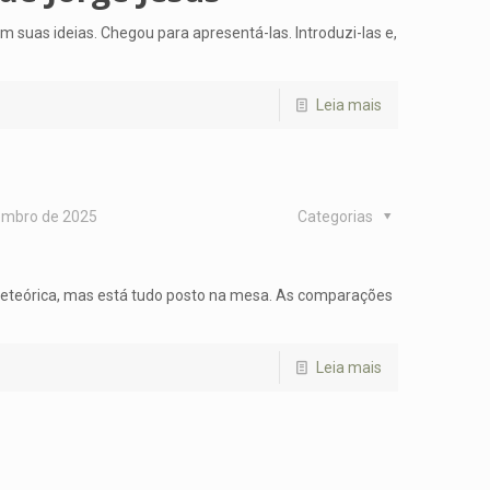
suas ideias. Chegou para apresentá-las. Introduzi-las e,
Leia mais
embro de 2025
Categorias
 meteórica, mas está tudo posto na mesa. As comparações
Leia mais