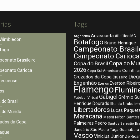
rias
Tags
Arrascaeta
Atle´tico-MG
Argentina
Wimbledon
Botafogo
Bruno Henrique
Campeonato Brasil
fogo
Campeonato Carioca
eonato Brasileiro
Copa do Mu
Copa do Brasil
2026
eonato Carioca
Corinthia
Copa Sul-Americana
Dieg
Cruzados da Copa
Cruzeiro
pecoense
Engenhão
Everton Ribeir
Everton
Flamengo
Flumin
os
Gabigol
Grêmio
Gu
Futebol Virtual
 do Brasil
Henrique Dourado
Ilha do Urubu
Int
Libertadores
Lucas Paquet
 do Mundo
Maracanã
Nilton Santos
Messi
ados da Copa
Palmeiras
Pedro
Santos
Seleção Bra
São Paulo
Januário
Taça Guanabara
aque
Vasco
Vinicius Junior
Zé Rica