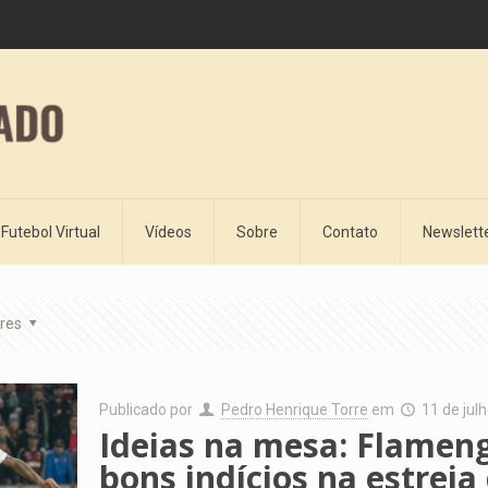
Futebol Virtual
Vídeos
Sobre
Contato
Newslett
res
Publicado por
Pedro Henrique Torre
em
11 de jul
Ideias na mesa: Flameng
bons indícios na estreia