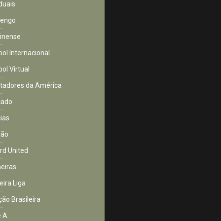
duais
mengo
inense
bol Internacional
ol Virtual
rtadores da América
cado
cias
ião
rd United
eiras
eira Liga
ção Brasileira
e A