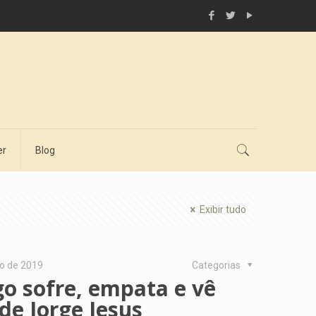
er
Blog
Exibir tudo
ho de 2019
Categorias
o sofre, empata e vê
 de Jorge Jesus