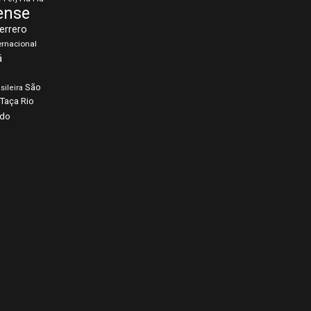
ense
errero
ernacional
á
São
sileira
Taça Rio
rdo