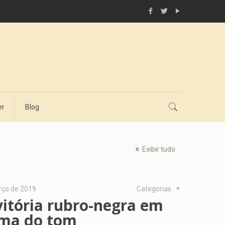
er
Blog
Exibir tudo
rço de 2019
Categorias
vitória rubro-negra em
ima do tom