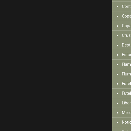
Cont
Copa
Copa
Cruz
Dest
Esta
Fla
Flum
Fute
Futeb
Libe
Mer
Notí