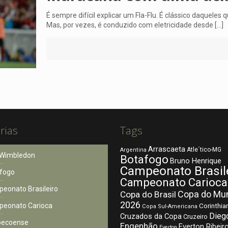
É sempre difícil explicar um Fla-Flu. É clássico daqueles
Mas, por vezes, é conduzido com eletricidade desde
[…]
rias
Tags
Arrascaeta
Atle´tico-MG
Argentina
Wimbledon
Botafogo
Bruno Henrique
Campeonato Brasil
fogo
Campeonato Carioca
eonato Brasileiro
Copa do Mu
Copa do Brasil
2026
eonato Carioca
Corinthia
Copa Sul-Americana
Dieg
Cruzados da Copa
Cruzeiro
pecoense
Engenhão
Everton Ribeir
Everton