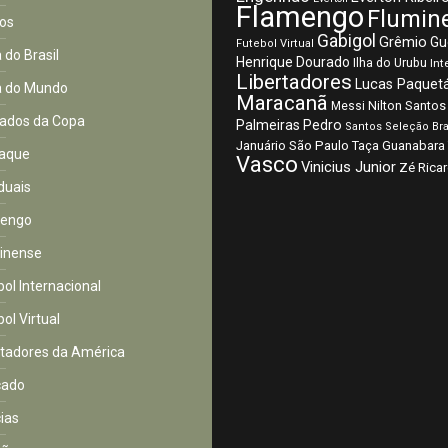
Flamengo
Flumin
os
Gabigol
Grêmio
Gu
Futebol Virtual
 do Brasil
Henrique Dourado
Ilha do Urubu
Int
Libertadores
Lucas Paquet
 do Mundo
Maracanã
Nilton Santos
Messi
ados da Copa
Palmeiras
Pedro
Santos
Seleção Bra
São Paulo
Januário
Taça Guanabara
aque
Vasco
Vinicius Junior
Zé Rica
duais
mengo
inense
bol Internacional
ol Virtual
rtadores da América
cado
cias