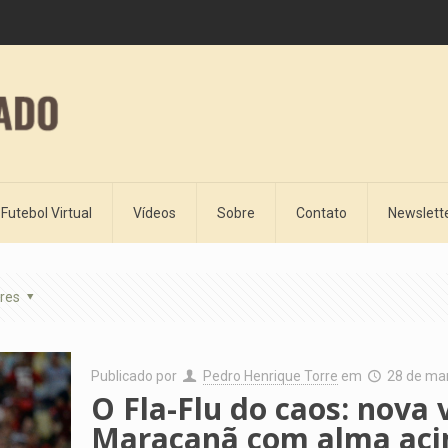
Futebol Virtual
Vídeos
Sobre
Contato
Newslett
res
Publicado por
Pedro Henrique Torre
em
28 de ma
O Fla-Flu do caos: nova 
Maracanã com alma ac