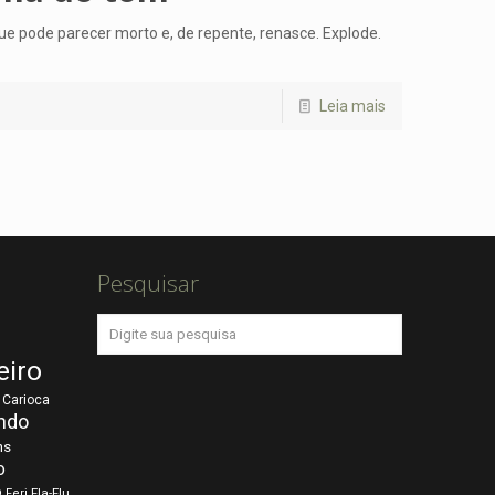
 que pode parecer morto e, de repente, renasce. Explode.
Leia mais
Pesquisar
eiro
Carioca
ndo
ns
o
o
Fla-Flu
Ferj