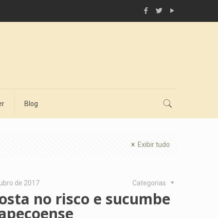
er
Blog
Exibir tudo
tubro de 2017
Categorias
osta no risco e sucumbe
hapecoense