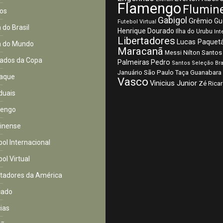
Flamengo
Flumin
os
Gabigol
Grêmio
Gu
Futebol Virtual
 do Brasil
Henrique Dourado
Ilha do Urubu
Int
Libertadores
Lucas Paquet
 do Mundo
Maracanã
Nilton Santos
Messi
ados da Copa
Palmeiras
Pedro
Santos
Seleção Bra
São Paulo
Januário
Taça Guanabara
aque
Vasco
Vinicius Junior
Zé Rica
duais
mengo
inense
bol Internacional
ol Virtual
rtadores da América
cado
cias