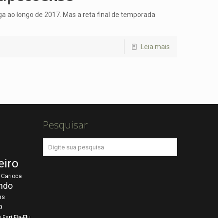
ga ao longo de 2017. Mas a reta final de temporada
Leia mais
Pesquisar
eiro
Carioca
ndo
ns
o
o
Fla-Flu
Ferj