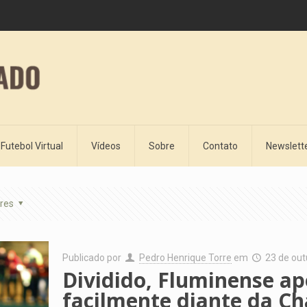
Futebol Virtual
Vídeos
Sobre
Contato
Newslett
res
Publicado por
Pedro Henrique Torre
em
23 de ou
Dividido, Fluminense ap
facilmente diante da C