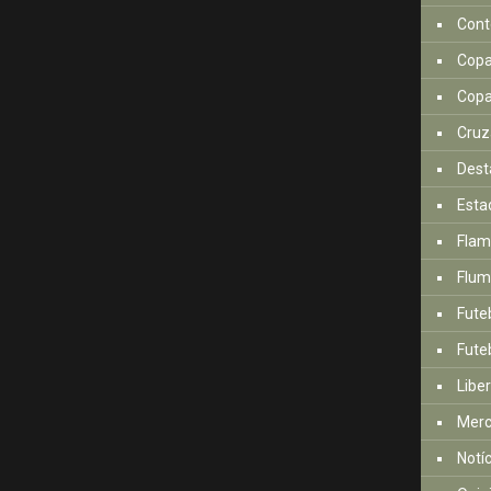
Cont
Copa
Copa
Cruz
Dest
Esta
Fla
Flum
Fute
Futeb
Libe
Mer
Notí