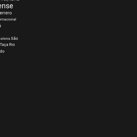
ense
errero
ernacional
á
São
sileira
Taça Rio
rdo