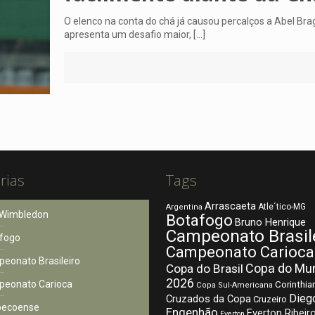
O elenco na conta do chá já causou percalços a Abel Bra
apresenta um desafio maior,
[…]
rias
Tags
Arrascaeta
Atle´tico-MG
Argentina
Wimbledon
Botafogo
Bruno Henrique
Campeonato Brasil
fogo
Campeonato Carioca
eonato Brasileiro
Copa do Mu
Copa do Brasil
2026
eonato Carioca
Corinthia
Copa Sul-Americana
Dieg
Cruzados da Copa
Cruzeiro
pecoense
Engenhão
Everton Ribeir
Everton